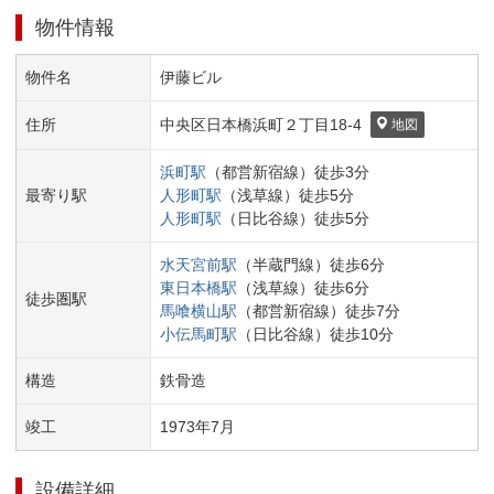
物件情報
物件名
伊藤ビル
住所
中央区
日本橋浜町２丁目
18-4
地図
浜町
駅
（
都営新宿線
）
徒歩
3
分
最寄り駅
人形町
駅
（
浅草線
）
徒歩
5
分
人形町
駅
（
日比谷線
）
徒歩
5
分
水天宮前
駅
（
半蔵門線
）
徒歩
6
分
東日本橋
駅
（
浅草線
）
徒歩
6
分
徒歩圏駅
馬喰横山
駅
（
都営新宿線
）
徒歩
7
分
小伝馬町
駅
（
日比谷線
）
徒歩
10
分
構造
鉄骨造
竣工
1973
年
7
月
設備詳細