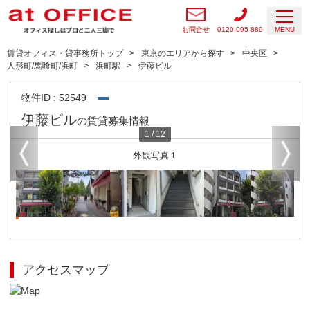
お問合せ
0120-095-889
MENU
賃貸オフィス・貸事務所トップ
東京のエリアから探す
中央区
人形町/馬喰町/浜町
浜町駅
伊藤ビル
物件ID : 52549
伊藤ビル
の賃貸募集情報
1
/
12
外観写真１
アクセスマップ