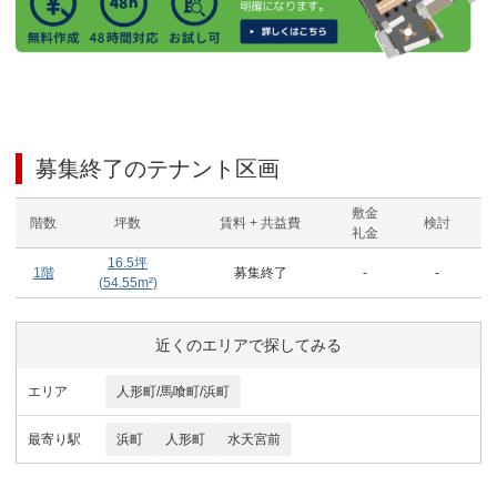
募集終了のテナント区画
敷金
階数
坪数
賃料 + 共益費
検討
礼金
16.5
坪
1階
募集終了
-
-
(
54.55
m²)
近くのエリアで探してみる
エリア
人形町/馬喰町/浜町
最寄り駅
浜町
人形町
水天宮前