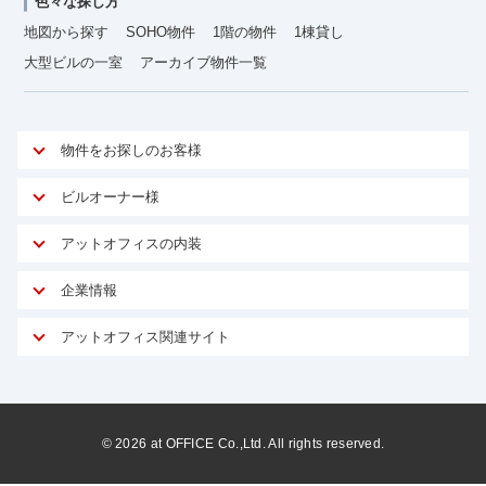
色々な探し方
地図から探す
SOHO物件
1階の物件
1棟貸し
大型ビルの一室
アーカイブ物件一覧
物件をお探しのお客様
アットオフィスが選ばれる理由
ビルオーナー様
安心への取り組み
オーナー様向けサービス
アットオフィスの内装
ご契約者様インタビュー
物件掲載依頼
サービス内容
オフィスお役立ちコラム
企業情報
マイソク作成
無料オフィスレイアウト作成
オフィス移転 用語集
会社概要
物件情報から成約賃料を予測
アットオフィス関連サイト
内装に関するよくある質問
オフィス移転スケジュール
スタッフ紹介
リーシングマネジメント
アットクリニック
内装に関するお問い合わせフォーム
オフィス移転に関するよくある質問
プライバシーポリシー
リノベーション
アットレジデンス
オフィス移転ガイド無料ダウンロード
サイトマップ
サブリース
ビルアド
©
2026
at OFFICE Co.,Ltd. All rights reserved.
居抜きで入居・退去
ニュース
空室対策に居抜きをすすめる理由
ベンチャー.jp