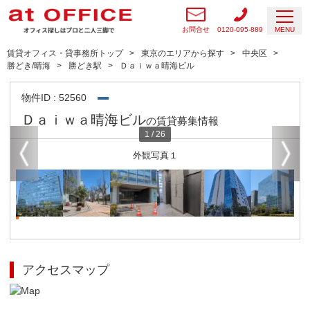
お問合せ
0120-095-889
MENU
賃貸オフィス・貸事務所トップ
東京のエリアから探す
中央区
勝どき/晴海
勝どき駅
Ｄａｉｗａ晴海ビル
物件ID : 52560
Ｄａｉｗａ晴海ビル
の賃貸募集情報
1
/
26
外観写真１
アクセスマップ