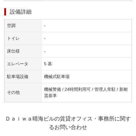
設備詳細
空調
-
トイレ
-
床仕様
-
エレベータ
5 基
駐車場設備
機械式駐車場
機械警備 / 24時間利用可 / 管理人常駐 / 新耐
その他
震基準
Ｄａｉｗａ晴海ビル
の賃貸オフィス・事務所に関す
るお問い合わせ