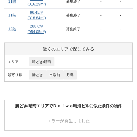
11階
募集終了
-
-
(
316.29
m²)
96.45
坪
11階
募集終了
-
-
(
318.84
m²)
288.6
坪
12階
募集終了
-
-
(
954.05
m²)
近くのエリアで探してみる
エリア
勝どき/晴海
最寄り駅
勝どき
市場前
月島
勝どき/晴海
エリアで
Ｄａｉｗａ晴海ビル
に似た条件の物件
エラーが発生しました