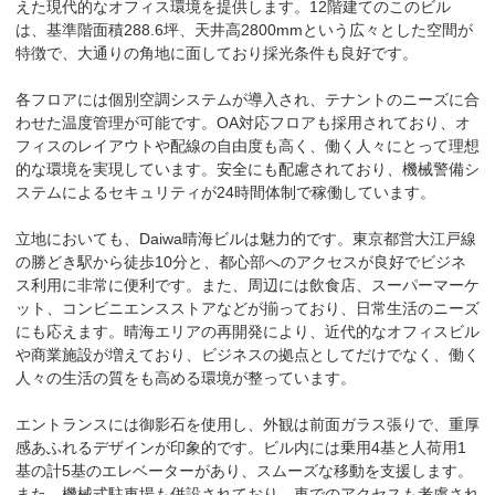
えた現代的なオフィス環境を提供します。12階建てのこのビル
は、基準階面積288.6坪、天井高2800mmという広々とした空間が
特徴で、大通りの角地に面しており採光条件も良好です。

各フロアには個別空調システムが導入され、テナントのニーズに合
わせた温度管理が可能です。OA対応フロアも採用されており、オ
フィスのレイアウトや配線の自由度も高く、働く人々にとって理想
的な環境を実現しています。安全にも配慮されており、機械警備シ
ステムによるセキュリティが24時間体制で稼働しています。

立地においても、Daiwa晴海ビルは魅力的です。東京都営大江戸線
の勝どき駅から徒歩10分と、都心部へのアクセスが良好でビジネ
ス利用に非常に便利です。また、周辺には飲食店、スーパーマーケ
ット、コンビニエンスストアなどが揃っており、日常生活のニーズ
にも応えます。晴海エリアの再開発により、近代的なオフィスビル
や商業施設が増えており、ビジネスの拠点としてだけでなく、働く
人々の生活の質をも高める環境が整っています。

エントランスには御影石を使用し、外観は前面ガラス張りで、重厚
感あふれるデザインが印象的です。ビル内には乗用4基と人荷用1
基の計5基のエレベーターがあり、スムーズな移動を支援します。
また、機械式駐車場も併設されており、車でのアクセスも考慮され