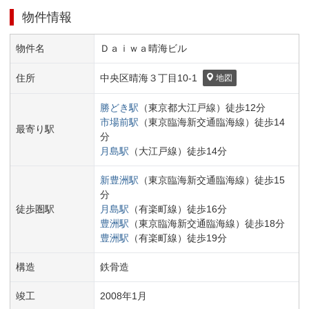
物件情報
物件名
Ｄａｉｗａ晴海ビル
住所
中央区
晴海３丁目
10-1
地図
勝どき
駅
（
東京都大江戸線
）
徒歩
12
分
市場前
駅
（
東京臨海新交通臨海線
）
徒歩
14
最寄り駅
分
月島
駅
（
大江戸線
）
徒歩
14
分
新豊洲
駅
（
東京臨海新交通臨海線
）
徒歩
15
分
徒歩圏駅
月島
駅
（
有楽町線
）
徒歩
16
分
豊洲
駅
（
東京臨海新交通臨海線
）
徒歩
18
分
豊洲
駅
（
有楽町線
）
徒歩
19
分
構造
鉄骨造
竣工
2008
年
1
月