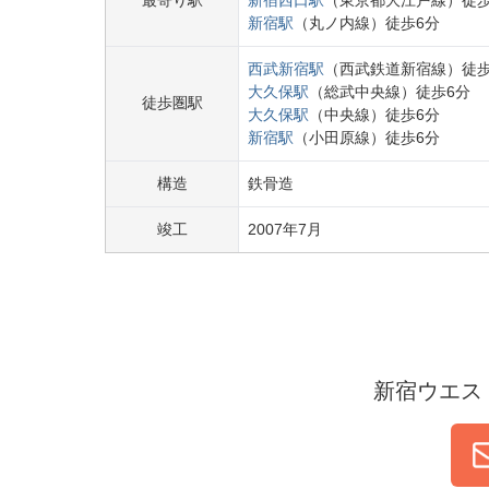
最寄り駅
新宿西口
駅
（
東京都大江戸線
）
徒
新宿
駅
（
丸ノ内線
）
徒歩
6
分
西武新宿
駅
（
西武鉄道新宿線
）
徒
大久保
駅
（
総武中央線
）
徒歩
6
分
徒歩圏駅
大久保
駅
（
中央線
）
徒歩
6
分
新宿
駅
（
小田原線
）
徒歩
6
分
構造
鉄骨造
竣工
2007
年
7
月
新宿ウエス