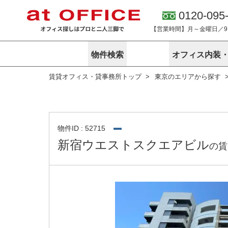
0120-095
【営業時間】月～金曜日／9:0
物件検索
オフィス内装
賃貸オフィス・貸事務所トップ
東京のエリアから探す
東京
神奈川
アットオフィ
サービス内容
会社概要
エリアから探す
エリアから探
オーナー様向
ご契約者様イ
オフィス内装・移転サービス
路線から探す
路線から探す
企業情報
オーナー様へ
オフィス移転
こだわりから探す
こだわりから
オフィス探しノウハウ
物件ID : 52715
賃料相場を参考に探す
賃料相場を参
新宿ウエストスクエアビル
の賃
オフィス紹
地図から探す
地図から探す
無料ダウンロ
居抜き物件特集
神奈川のクリ
アットオフィス関連サイト
居抜きで入居・退去
シェア・レンタルオフィス
アットクリニック
アットレジデンス
バーチャルオフィス
東京のクリニックを探す