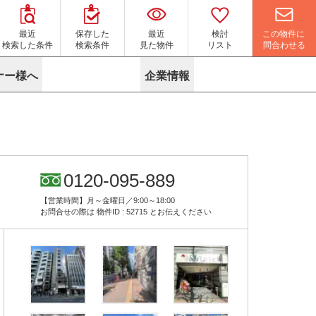
この物件に
最近
保存した
最近
検討
問合わせる
検索した条件
検索条件
見た物件
リスト
ナー様へ
企業情報
マイソク作成サービス
名古屋
り組み
よくある質問
ポリシー
内装に関するお問合せフォーム
ニュース
リーシングマネジメント
探す
エリアから探す
役立ちコラム
サブリース
す
路線から探す
由
転に関するよくある質問
ら探す
こだわりから探す
0120-095-889
参考に探す
賃料相場を参考に探す
賃料保証サービス
【営業時間】月～金曜日／9:00～18:00
す
蛍光灯の廃止に備えてLED化へ
地図から探す
お問合せの際は
物件ID : 52715
とお伝えください
ニックを探す
名古屋のクリニックを探す
ベンチャー・フォーラム