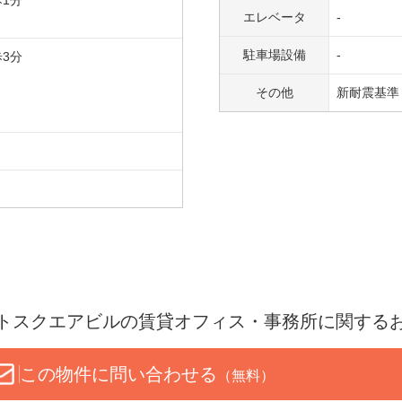
歩
1
分
エレベータ
-
駐車場設備
-
歩
3
分
その他
新耐震基準
トスクエアビル
の賃貸オフィス・事務所に関する
この物件に問い合わせる
（無料）