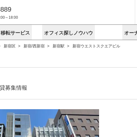
-889
0～18:00
・移転サービス
オフィス探しノウハウ
オー
新宿区
新宿/西新宿
新宿駅
新宿ウエストスクエアビル
物件掲載依頼
埼玉
千葉
スが選ばれる理由
空室
安心への取
に
無料オフィスレイアウト作成
スタッフ紹介
内装に関する
プライバシー
お困りの
成約賃料を予測
す
エリアから探す
エリアから
けサービス
オーナー様
ンタビュー
オフィスお
リノベーション
路線から探す
路線から探
空室対策に居抜きをすすめる理
 用語集
オフィス移
探す
こだわりから探す
こだわりか
考に探す
賃料相場を参考に探す
賃料相場を
ビル売却でビジネス拡大
ビル管理
に
貸募集情報
東京本社
神奈川支店 横浜営業所
大阪支店 梅田営業所
介
お困りの
地図から探す
原状回復
地図から探
オーナー様
オフィス移転に関するお役立ちコンテンツ
ード
ニックを探す
埼玉のクリニックを探す
千葉のクリ
ビルアド
ベンチャー.jp