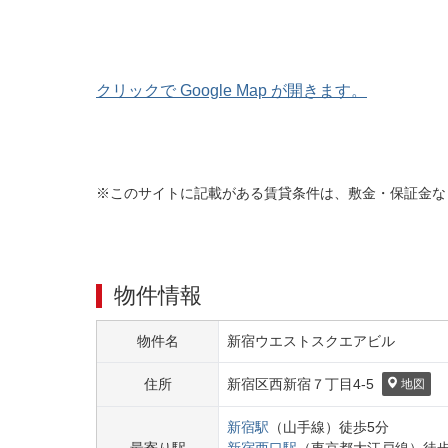
クリックで Google Map が開きます。
※このサイトに記載がある賃貸条件は、敷金・保証金な
物件情報
物件名
新宿ウエストスクエアビル
住所
新宿区
西新宿７丁目
4-5
地図
新宿
駅
（
山手線
）
徒歩
5
分