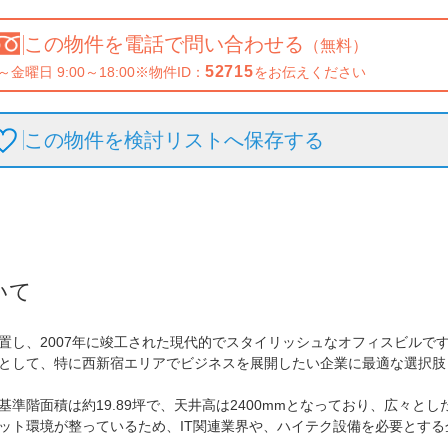
この物件を
電話で問い合わせる
（無料）
52715
～金曜日 9:00～18:00
※物件ID：
をお伝えください
この物件を検討リストへ保存
する
いて
置し、2007年に竣工された現代的でスタイリッシュなオフィスビルで
として、特に西新宿エリアでビジネスを展開したい企業に最適な選択肢と
準階面積は約19.89坪で、天井高は2400mmとなっており、広々と
ット環境が整っているため、IT関連業界や、ハイテク設備を必要とする