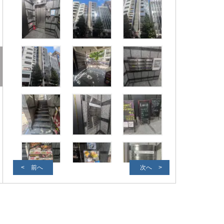
前へ
次へ
前面道路