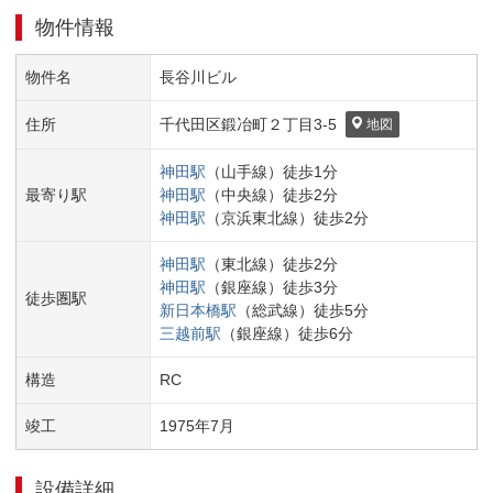
物件情報
物件名
長谷川ビル
住所
千代田区
鍛冶町２丁目
3-5
地図
神田
駅
（
山手線
）
徒歩
1
分
最寄り駅
神田
駅
（
中央線
）
徒歩
2
分
神田
駅
（
京浜東北線
）
徒歩
2
分
神田
駅
（
東北線
）
徒歩
2
分
神田
駅
（
銀座線
）
徒歩
3
分
徒歩圏駅
新日本橋
駅
（
総武線
）
徒歩
5
分
三越前
駅
（
銀座線
）
徒歩
6
分
構造
RC
竣工
1975
年
7
月
設備詳細