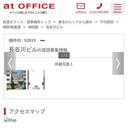
お問合せ
0120-095-889
MENU
賃貸オフィス・貸事務所トップ
東京のエリアから探す
千代田区
神田/秋葉原
神田駅
長谷川ビル
物件ID : 52819
長谷川ビル
の賃貸募集情報
1
/
2
外観写真１
アクセスマップ