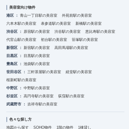
美容室向け物件
港区
青山一丁目駅の美容室
外苑前駅の美容室
六本木駅の美容室
表参道駅の美容室
新橋駅の美容室
渋谷区
原宿駅の美容室
渋谷駅の美容室
恵比寿駅の美容室
代官山駅の美容室
初台駅の美容室
笹塚駅の美容室
新宿区
新宿駅の美容室
高田馬場駅の美容室
目黒区
目黒駅の美容室
豊島区
池袋駅の美容室
世田谷区
三軒茶屋駅の美容室
経堂駅の美容室
桜新町駅の美容室
中野区
中野駅の美容室
杉並区
高円寺駅の美容室
荻窪駅の美容室
武蔵野市
吉祥寺駅の美容室
色々な探し方
地図から探す
SOHO物件
1階の物件
1棟貸し