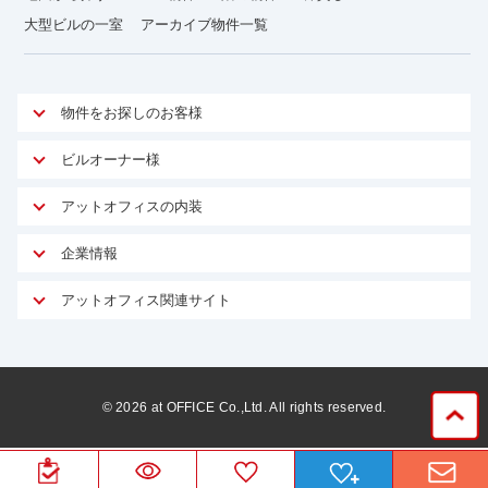
大型ビルの一室
アーカイブ物件一覧
物件をお探しのお客様
アットオフィスが選ばれる理由
ビルオーナー様
安心への取り組み
オーナー様向けサービス
アットオフィスの内装
ご契約者様インタビュー
物件掲載依頼
サービス内容
オフィスお役立ちコラム
企業情報
マイソク作成
無料オフィスレイアウト作成
オフィス移転 用語集
会社概要
物件情報から成約賃料を予測
アットオフィス関連サイト
内装に関するよくある質問
オフィス移転スケジュール
スタッフ紹介
リーシングマネジメント
アットクリニック
内装に関するお問い合わせフォーム
オフィス移転に関するよくある質問
プライバシーポリシー
リノベーション
アットレジデンス
オフィス移転ガイド無料ダウンロード
サイトマップ
サブリース
ビルアド
©
2026
at OFFICE Co.,Ltd. All rights reserved.
居抜きで入居・退去
ニュース
空室対策に居抜きをすすめる理由
ベンチャー.jp
WEBフォームからお問い合わせ
ビルを売却してビジネス拡大
ベンチャー・フォーラム