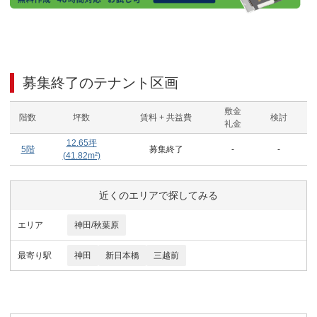
募集終了のテナント区画
敷金
階数
坪数
賃料 + 共益費
検討
礼金
12.65
坪
5階
募集終了
-
-
(
41.82
m²)
近くのエリアで探してみる
エリア
神田/秋葉原
最寄り駅
神田
新日本橋
三越前