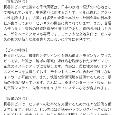
【立地の利点】

長谷川ビルが位置する千代田区は、日本の政治、経済の中心地とし
て知られています。中央通りに面することで、ビルは優れたアクセ
ス性を誇ります。近隣には多数の企業の本社や、外国企業の日本支
社が集まっており、ビジネスの機会に恵まれています。また、交通
の便も良く、複数の鉄道路線が利用可能であり、都内各地はもちろ
ん、郊外へのアクセスも容易です。このような立地条件は、ビジネ
スの拡大や新たな取引先との出会いに非常に有利です。

【ビルの特徴】

長谷川ビルは、機能性とデザイン性を兼ね備えたモダンなオフィス
ビルです。外観は、地域の景観に溶け込む洗練されたデザインで、
企業のイメージアップに貢献します。内部は、柔軟性の高いオフィ
ススペースを提供しており、テナントのニーズに合わせて様々なレ
イアウトが可能です。また、快適な労働環境を提供するために、最
新の設備が整っています。これには、高速インターネット接続、個
別空調システム、先進のセキュリティシステムなどが含まれます。

【設備の利点】

長谷川ビルは、ビジネスの効率化を支援するための様々な設備を備
えています。例えば、ビル内には会議室やラウンジスペースが設け
られており、テナントはこれらの施設を利用してビジネスミーティ