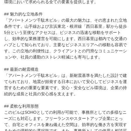
環境において求められる全ての要素を提供します。

## 魅力的な立地条件

「アパートメンツ千駄木ビル」の最大の魅力は、その恵まれた立地
条件です。山手線および京浜東北・根岸線「西日暮里」駅から徒歩
5分という至便なアクセスは、ビジネスの迅速な移動をサポート
し、効率的な業務運営を可能にします。西日暮里は都内でも交通の
ハブとして知られており、主要なビジネスエリアへの移動も容易で
す。この立地の利便性は、クライアントとの円滑なコミュニケーシ
ョンや、社員の通勤のストレス軽減にも寄与します。

## 最新の耐震構造

「アパートメンツ千駄木ビル」は、新耐震基準を満たした設計で建
てられており、地震が頻発する日本において安心してビジネスを運
営するための重要な要素です。安心・安全なビル環境は、企業の持
続的な成長と社員の安心感を支えます。

## 柔軟な利用形態

このビルはSOHOとしての利用が可能で、事務所としての多様なニ
ーズにも対応します。フリーランスやスタートアップ企業にとっ
て、自宅とオフィスを兼ね備えた空間は、効率的な働き方を実現す
るための理想的な選択肢です。また、事務所としての使用も相談可