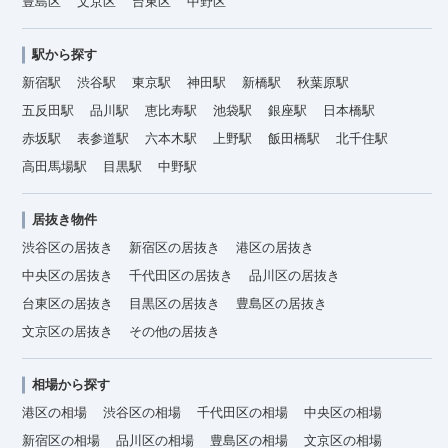
豊島区
文京区
台東区
中野区
駅から探す
新宿駅
渋谷駅
東京駅
神田駅
新橋駅
秋葉原駅
五反田駅
品川駅
恵比寿駅
池袋駅
銀座駅
日本橋駅
赤坂駅
表参道駅
六本木駅
上野駅
飯田橋駅
北千住駅
高田馬場駅
目黒駅
中野駅
居抜き物件
渋谷区の居抜き
新宿区の居抜き
港区の居抜き
中央区の居抜き
千代田区の居抜き
品川区の居抜き
台東区の居抜き
目黒区の居抜き
豊島区の居抜き
文京区の居抜き
その他の居抜き
相場から探す
港区の相場
渋谷区の相場
千代田区の相場
中央区の相場
新宿区の相場
品川区の相場
豊島区の相場
文京区の相場