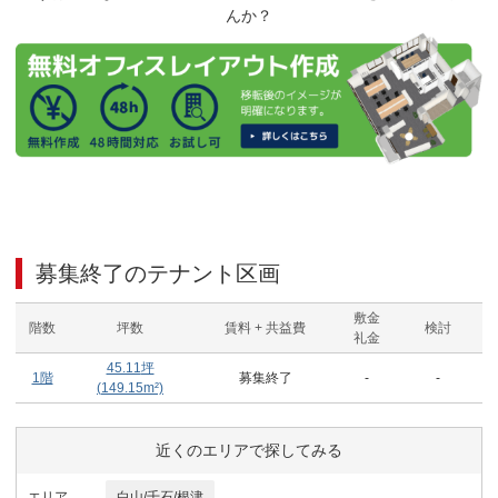
んか？
募集終了のテナント区画
敷金
階数
坪数
賃料 + 共益費
検討
礼金
45.11
坪
1階
募集終了
-
-
(
149.15
m²)
近くのエリアで探してみる
エリア
白山/千石/根津