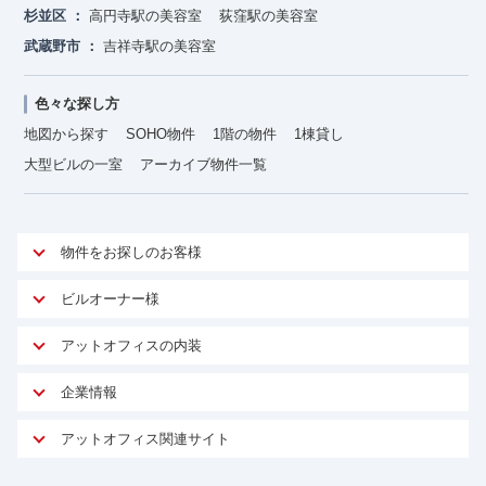
杉並区
高円寺駅の美容室
荻窪駅の美容室
武蔵野市
吉祥寺駅の美容室
色々な探し方
地図から探す
SOHO物件
1階の物件
1棟貸し
大型ビルの一室
アーカイブ物件一覧
物件をお探しのお客様
アットオフィスが選ばれる理由
ビルオーナー様
安心への取り組み
オーナー様向けサービス
アットオフィスの内装
ご契約者様インタビュー
物件掲載依頼
サービス内容
オフィスお役立ちコラム
企業情報
マイソク作成
無料オフィスレイアウト作成
オフィス移転 用語集
会社概要
物件情報から成約賃料を予測
アットオフィス関連サイト
内装に関するよくある質問
オフィス移転スケジュール
スタッフ紹介
リーシングマネジメント
アットクリニック
内装に関するお問い合わせフォーム