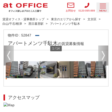
お問合せ
0120-095-889
MENU
賃貸オフィス・貸事務所トップ
東京のエリアから探す
文京区
白山/千石/根津
西日暮里駅
アパートメンツ千駄木
物件ID : 52847
アパートメンツ千駄木
の賃貸募集情報
1
/
14
アクセスマップ