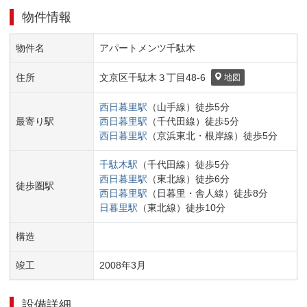
物件情報
物件名
アパートメンツ千駄木
住所
文京区
千駄木３丁目
48-6
地図
西日暮里
駅
（
山手線
）
徒歩
5
分
最寄り駅
西日暮里
駅
（
千代田線
）
徒歩
5
分
西日暮里
駅
（
京浜東北・根岸線
）
徒歩
5
分
千駄木
駅
（
千代田線
）
徒歩
5
分
西日暮里
駅
（
東北線
）
徒歩
6
分
徒歩圏駅
西日暮里
駅
（
日暮里・舎人線
）
徒歩
8
分
日暮里
駅
（
東北線
）
徒歩
10
分
構造
竣工
2008
年
3
月
設備詳細