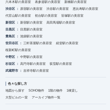
六本木駅の美容室
表参道駅の美容室
新橋駅の美容室
渋谷区
原宿駅の美容室
渋谷駅の美容室
恵比寿駅の美容室
代官山駅の美容室
初台駅の美容室
笹塚駅の美容室
新宿区
新宿駅の美容室
高田馬場駅の美容室
目黒区
目黒駅の美容室
豊島区
池袋駅の美容室
世田谷区
三軒茶屋駅の美容室
経堂駅の美容室
桜新町駅の美容室
中野区
中野駅の美容室
杉並区
高円寺駅の美容室
荻窪駅の美容室
武蔵野市
吉祥寺駅の美容室
色々な探し方
地図から探す
SOHO物件
1階の物件
1棟貸し
大型ビルの一室
アーカイブ物件一覧