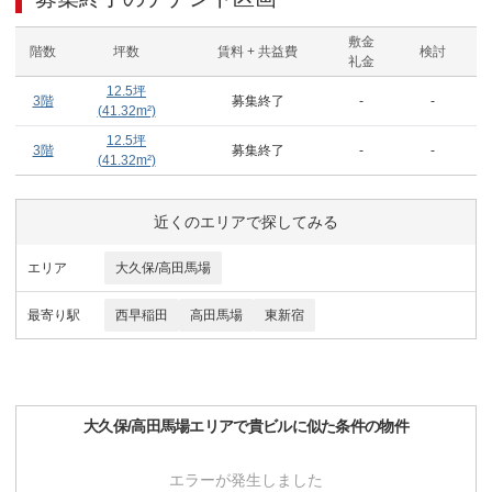
敷金
階数
坪数
賃料 + 共益費
検討
礼金
12.5
坪
3階
募集終了
-
-
(
41.32
m²)
12.5
坪
3階
募集終了
-
-
(
41.32
m²)
近くのエリアで探してみる
エリア
大久保/高田馬場
最寄り駅
西早稲田
高田馬場
東新宿
大久保/高田馬場
エリアで
貴ビル
に似た条件の物件
エラーが発生しました