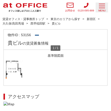
お問合せ
0120-095-889
MENU
賃貸オフィス・貸事務所トップ
東京のエリアから探す
新宿区
大久保/高田馬場
西早稲田駅
貴ビル
物件ID : 53156
貴ビル
の賃貸募集情報
1
/
1
基準階図面
アクセスマップ