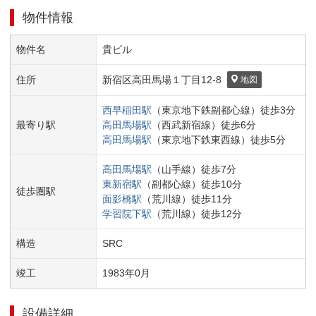
物件情報
物件名
貴ビル
住所
新宿区
高田馬場１丁目
12-8
地図
西早稲田
駅
（
東京地下鉄副都心線
）
徒歩
3
分
最寄り駅
高田馬場
駅
（
西武新宿線
）
徒歩
6
分
高田馬場
駅
（
東京地下鉄東西線
）
徒歩
5
分
高田馬場
駅
（
山手線
）
徒歩
7
分
東新宿
駅
（
副都心線
）
徒歩
10
分
徒歩圏駅
面影橋
駅
（
荒川線
）
徒歩
11
分
学習院下
駅
（
荒川線
）
徒歩
12
分
構造
SRC
竣工
1983
年
0
月
設備詳細