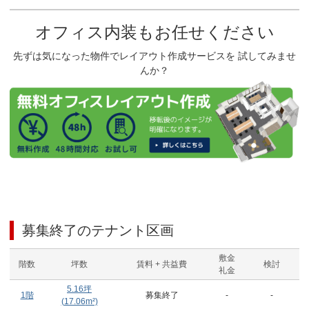
オフィス内装もお任せください
先ずは気になった物件でレイアウト作成サービスを 試してみませ
んか？
募集終了のテナント区画
敷金
階数
坪数
賃料 + 共益費
検討
礼金
5.16
坪
1階
募集終了
-
-
(
17.06
m²)