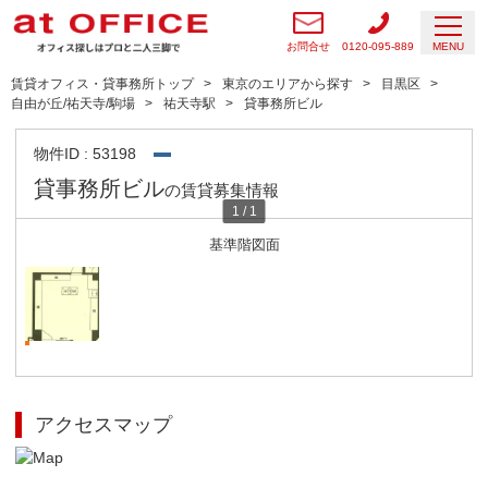
お問合せ
0120-095-889
MENU
賃貸オフィス・貸事務所トップ
東京のエリアから探す
目黒区
自由が丘/祐天寺/駒場
祐天寺駅
貸事務所ビル
物件ID : 53198
貸事務所ビル
の賃貸募集情報
1
/
1
基準階図面
アクセスマップ