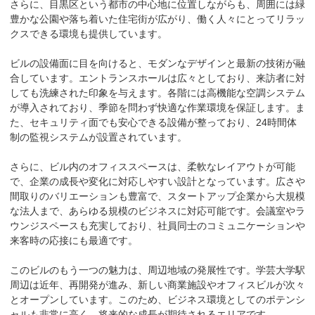
さらに、目黒区という都市の中心地に位置しながらも、周囲には緑
豊かな公園や落ち着いた住宅街が広がり、働く人々にとってリラッ
クスできる環境も提供しています。

ビルの設備面に目を向けると、モダンなデザインと最新の技術が融
合しています。エントランスホールは広々としており、来訪者に対
しても洗練された印象を与えます。各階には高機能な空調システム
が導入されており、季節を問わず快適な作業環境を保証します。ま
た、セキュリティ面でも安心できる設備が整っており、24時間体
制の監視システムが設置されています。

さらに、ビル内のオフィススペースは、柔軟なレイアウトが可能
で、企業の成長や変化に対応しやすい設計となっています。広さや
間取りのバリエーションも豊富で、スタートアップ企業から大規模
な法人まで、あらゆる規模のビジネスに対応可能です。会議室やラ
ウンジスペースも充実しており、社員同士のコミュニケーションや
来客時の応接にも最適です。

このビルのもう一つの魅力は、周辺地域の発展性です。学芸大学駅
周辺は近年、再開発が進み、新しい商業施設やオフィスビルが次々
とオープンしています。このため、ビジネス環境としてのポテンシ
ャルも非常に高く、将来的な成長が期待されるエリアです。
