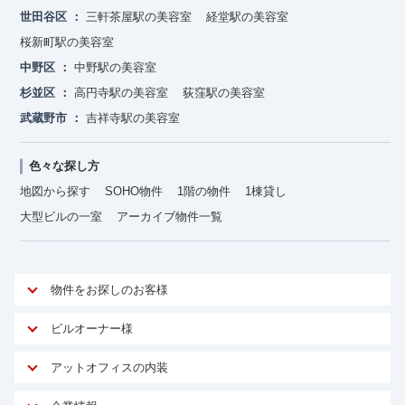
世田谷区
三軒茶屋駅の美容室
経堂駅の美容室
桜新町駅の美容室
中野区
中野駅の美容室
杉並区
高円寺駅の美容室
荻窪駅の美容室
武蔵野市
吉祥寺駅の美容室
色々な探し方
地図から探す
SOHO物件
1階の物件
1棟貸し
大型ビルの一室
アーカイブ物件一覧
物件をお探しのお客様
アットオフィスが選ばれる理由
ビルオーナー様
安心への取り組み
オーナー様向けサービス
アットオフィスの内装
ご契約者様インタビュー
物件掲載依頼
サービス内容
オフィスお役立ちコラム