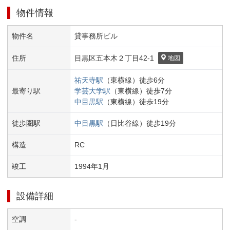
物件情報
物件名
貸事務所ビル
住所
目黒区
五本木２丁目
42-1
地図
祐天寺
駅
（
東横線
）
徒歩
6
分
最寄り駅
学芸大学
駅
（
東横線
）
徒歩
7
分
中目黒
駅
（
東横線
）
徒歩
19
分
徒歩圏駅
中目黒
駅
（
日比谷線
）
徒歩
19
分
構造
RC
竣工
1994
年
1
月
設備詳細
空調
-