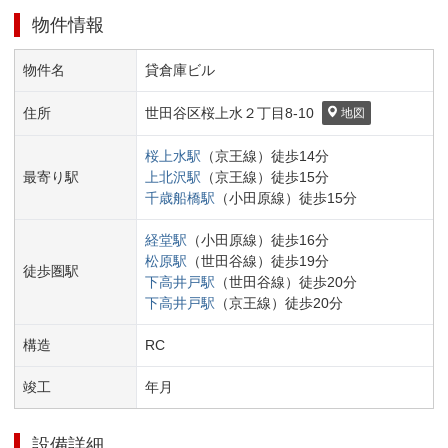
物件情報
物件名
貸倉庫ビル
住所
世田谷区
桜上水２丁目
8-10
地図
桜上水
駅
（
京王線
）
徒歩
14
分
最寄り駅
上北沢
駅
（
京王線
）
徒歩
15
分
千歳船橋
駅
（
小田原線
）
徒歩
15
分
経堂
駅
（
小田原線
）
徒歩
16
分
松原
駅
（
世田谷線
）
徒歩
19
分
徒歩圏駅
下高井戸
駅
（
世田谷線
）
徒歩
20
分
下高井戸
駅
（
京王線
）
徒歩
20
分
構造
RC
竣工
年
月
設備詳細