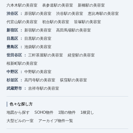
六本木駅の美容室
表参道駅の美容室
新橋駅の美容室
渋谷区
原宿駅の美容室
渋谷駅の美容室
恵比寿駅の美容室
代官山駅の美容室
初台駅の美容室
笹塚駅の美容室
新宿区
新宿駅の美容室
高田馬場駅の美容室
目黒区
目黒駅の美容室
豊島区
池袋駅の美容室
世田谷区
三軒茶屋駅の美容室
経堂駅の美容室
桜新町駅の美容室
中野区
中野駅の美容室
杉並区
高円寺駅の美容室
荻窪駅の美容室
武蔵野市
吉祥寺駅の美容室
色々な探し方
地図から探す
SOHO物件
1階の物件
1棟貸し
大型ビルの一室
アーカイブ物件一覧