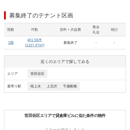
募集終了のテナント区画
敷金
階数
坪数
賃料 + 共益費
検討
礼金
401.56
坪
1階
募集終了
-
-
(
1327.47
m²)
近くのエリアで探してみる
エリア
世田谷区
最寄り駅
桜上水
上北沢
千歳船橋
世田谷区
エリアで
貸倉庫ビル
に似た条件の物件
エラーが発生しました