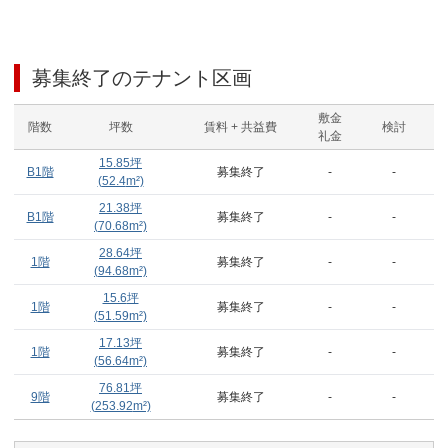
募集終了のテナント区画
敷金
階数
坪数
賃料 + 共益費
検討
礼金
15.85
坪
B1階
募集終了
-
-
(
52.4
m²)
21.38
坪
B1階
募集終了
-
-
(
70.68
m²)
28.64
坪
1階
募集終了
-
-
(
94.68
m²)
15.6
坪
1階
募集終了
-
-
(
51.59
m²)
17.13
坪
1階
募集終了
-
-
(
56.64
m²)
76.81
坪
9階
募集終了
-
-
(
253.92
m²)