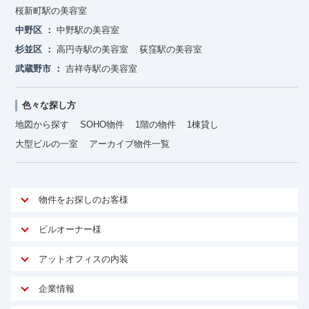
桜新町駅の美容室
中野区
中野駅の美容室
杉並区
高円寺駅の美容室
荻窪駅の美容室
武蔵野市
吉祥寺駅の美容室
色々な探し方
地図から探す
SOHO物件
1階の物件
1棟貸し
大型ビルの一室
アーカイブ物件一覧
物件をお探しのお客様
アットオフィスが選ばれる理由
ビルオーナー様
安心への取り組み
オーナー様向けサービス
アットオフィスの内装
ご契約者様インタビュー
物件掲載依頼
サービス内容
オフィスお役立ちコラム
企業情報
マイソク作成
無料オフィスレイアウト作成
オフィス移転 用語集