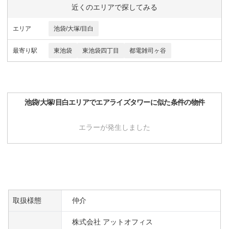
近くのエリアで探してみる
エリア
池袋/大塚/目白
最寄り駅
東池袋
東池袋四丁目
都電雑司ヶ谷
池袋/大塚/目白
エリアで
エアライズタワー
に似た条件の物件
エラーが発生しました
取扱様態
仲介
株式会社 アットオフィス