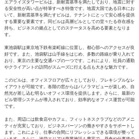
エアライズタワービルは、新耐震基準を満たしており、地震に対す
る安全性が高い点が特筆すべき特徴です。地震大国である日本にお
いて、新耐震基準を満たすビルは、テナントにとって安心感を提供
する重要な要素です。同ビルは高層ビルとしての堂々たる存在感を
持ち、ビジネスの拠点としてのステータスを高める要素となりま
す。

東池袋駅は東京地下鉄有楽町線に位置し、都心部へのアクセスが良
好です。また、池袋駅は山手線をはじめ、多数の路線が乗り入れて
おり、東京の主要な交通ハブの一つです。これにより、社員の通勤
やクライアントの訪問がスムーズに行える点も大きな魅力です。

このビルは、オフィスフロアが広々としており、フレキシブルなレ
イアウトが可能です。各階の窓からはパノラマビューが楽しめ、自
然光が差し込む明るいオフィス環境を提供します。さらに、最新の
ビル管理システムが導入されており、効率的なオフィス運営が可能
です。

また、周辺には飲食店やカフェ、フィットネスクラブなどのアメニ
ティが充実しており、ビジネスパーソンの働きやすさをサポートし
ます。これにより、仕事の合間にリフレッシュできる環境が整って
います。さらに、池袋エリアは商業施設も豊富で、昼食や仕事後の