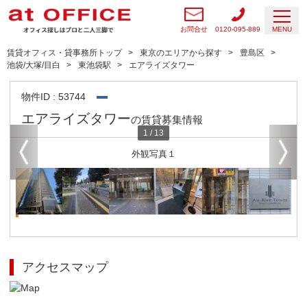
お問合せ
0120-095-889
MENU
賃貸オフィス・貸事務所トップ
東京のエリアから探す
豊島区
池袋/大塚/目白
東池袋駅
エアライズタワー
物件ID : 53744
エアライズタワー
の賃貸募集情報
1
/
13
外観写真１
アクセスマップ