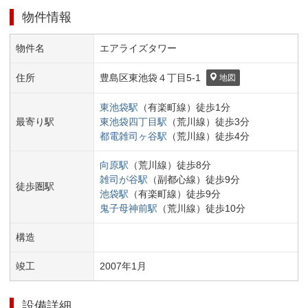
物件情報
物件名
エアライズタワー
住所
豊島区
東池袋４丁目
5-1
地図
東池袋
駅
（
有楽町線
）
徒歩
1
分
最寄り駅
東池袋四丁目
駅
（
荒川線
）
徒歩
3
分
都電雑司ヶ谷
駅
（
荒川線
）
徒歩
4
分
向原
駅
（
荒川線
）
徒歩
8
分
雑司が谷
駅
（
副都心線
）
徒歩
9
分
徒歩圏駅
池袋
駅
（
有楽町線
）
徒歩
9
分
鬼子母神前
駅
（
荒川線
）
徒歩
10
分
構造
竣工
2007
年
1
月
設備詳細