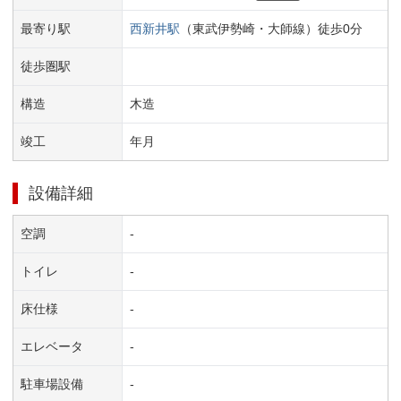
最寄り駅
西新井
駅
（
東武伊勢崎・大師線
）
徒歩
0
分
徒歩圏駅
構造
木造
竣工
年
月
設備詳細
空調
-
トイレ
-
床仕様
-
エレベータ
-
駐車場設備
-