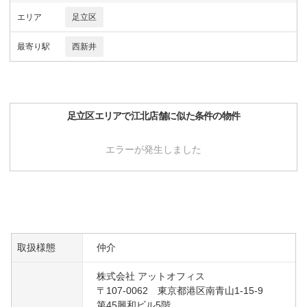
エリア
足立区
最寄り駅
西新井
足立区
エリアで
江北店舗
に似た条件の物件
エラーが発生しました
取扱様態
仲介
株式会社 アットオフィス
〒107-0062 東京都港区南青山1-15-9
第45興和ビル5階