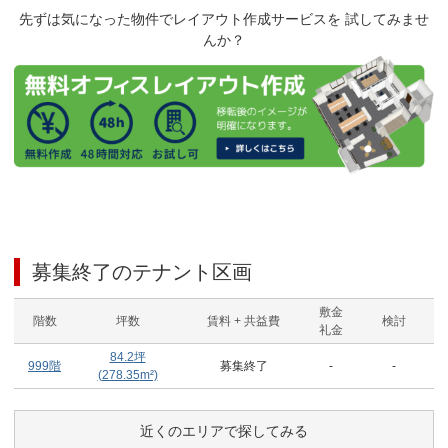
先ずは気になった物件でレイアウト作成サービスを 試してみませ
んか？
募集終了のテナント区画
敷金
階数
坪数
賃料 + 共益費
検討
礼金
84.2
坪
999階
募集終了
-
-
(
278.35
m²)
近くのエリアで探してみる