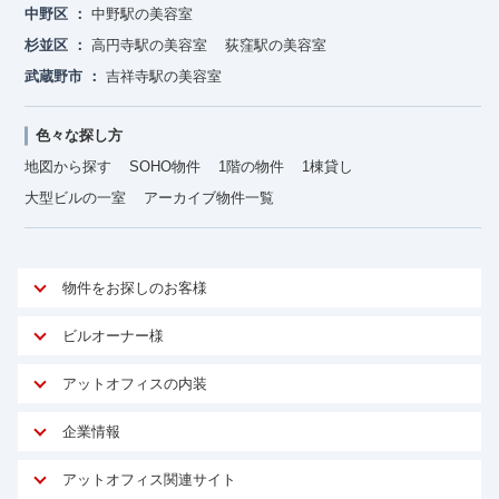
中野区
中野駅の美容室
杉並区
高円寺駅の美容室
荻窪駅の美容室
武蔵野市
吉祥寺駅の美容室
色々な探し方
地図から探す
SOHO物件
1階の物件
1棟貸し
大型ビルの一室
アーカイブ物件一覧
物件をお探しのお客様
アットオフィスが選ばれる理由
ビルオーナー様
安心への取り組み
オーナー様向けサービス
アットオフィスの内装
ご契約者様インタビュー
物件掲載依頼
サービス内容
オフィスお役立ちコラム
企業情報
マイソク作成
無料オフィスレイアウト作成
オフィス移転 用語集
会社概要
物件情報から成約賃料を予測
アットオフィス関連サイト
内装に関するよくある質問
オフィス移転スケジュール