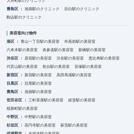
大井町駅のクリニック
豊島区
池袋駅のクリニック
目白駅のクリニック
駒込駅のクリニック
美容室向け物件
港区
青山一丁目駅の美容室
外苑前駅の美容室
六本木駅の美容室
表参道駅の美容室
新橋駅の美容室
渋谷区
原宿駅の美容室
渋谷駅の美容室
恵比寿駅の美容室
代官山駅の美容室
初台駅の美容室
笹塚駅の美容室
新宿区
新宿駅の美容室
高田馬場駅の美容室
目黒区
目黒駅の美容室
豊島区
池袋駅の美容室
世田谷区
三軒茶屋駅の美容室
経堂駅の美容室
桜新町駅の美容室
中野区
中野駅の美容室
杉並区
高円寺駅の美容室
荻窪駅の美容室
武蔵野市
吉祥寺駅の美容室