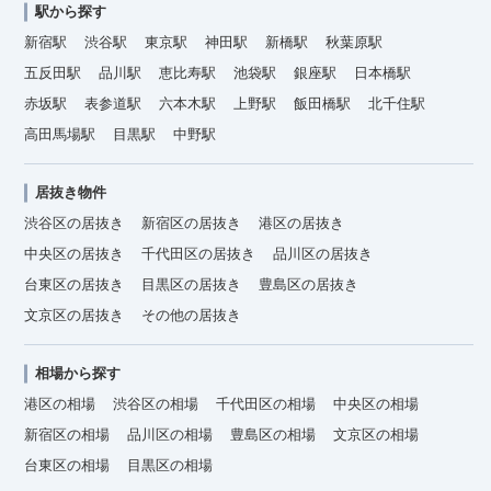
駅から探す
新宿駅
渋谷駅
東京駅
神田駅
新橋駅
秋葉原駅
五反田駅
品川駅
恵比寿駅
池袋駅
銀座駅
日本橋駅
赤坂駅
表参道駅
六本木駅
上野駅
飯田橋駅
北千住駅
高田馬場駅
目黒駅
中野駅
居抜き物件
渋谷区の居抜き
新宿区の居抜き
港区の居抜き
中央区の居抜き
千代田区の居抜き
品川区の居抜き
台東区の居抜き
目黒区の居抜き
豊島区の居抜き
文京区の居抜き
その他の居抜き
相場から探す
港区の相場
渋谷区の相場
千代田区の相場
中央区の相場
新宿区の相場
品川区の相場
豊島区の相場
文京区の相場
台東区の相場
目黒区の相場