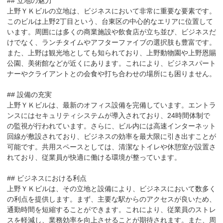
## 立地の魅力

上野ＹＫビルの立地は、ビジネスにおいて非常に重要な要素です。
このビルは上野2丁目という、台東区の中心的なエリアに位置して
います。周囲には多くの商業施設や飲食店が立ち並び、ビジネスだ
けでなく、ランチタイムやアフターファイブの選択肢も豊富です。
また、上野は観光地としても知られており、上野動物園や上野恩賜
公園、美術館などが近くにあります。これにより、ビジネスパート
ナーやクライアントとの会食や打ち合わせの場所にも困りません。

## 設備の充実

上野ＹＫビルは、最新のオフィス設備を完備しています。エントラ
ンスにはセキュリティシステムが導入されており、24時間体制で
の監視が行われています。さらに、ビル内には高速インターネット
回線が敷設されており、ビジネスの効率を最大限に引き出すことが
可能です。共用スペースとしては、清潔なトイレや休憩室が設置さ
れており、従業員が快適に働ける環境が整っています。

## ビジネスにおける利点

上野ＹＫビルは、その立地と設備により、ビジネスにおいて数多く
の利点を提供します。まず、主要な駅からのアクセスが良いため、
通勤時間を短縮することができます。これにより、従業員のストレ
スを軽減し、業務効率を向上させることが期待されます。また、周