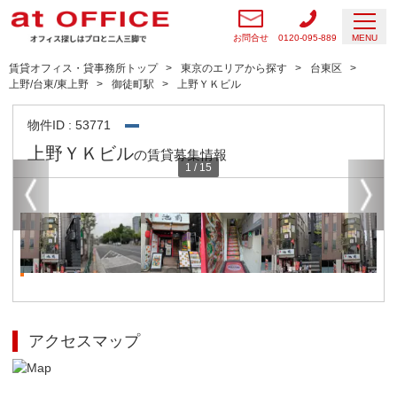
お問合せ
0120-095-889
MENU
賃貸オフィス・貸事務所トップ
東京のエリアから探す
台東区
上野/台東/東上野
御徒町駅
上野ＹＫビル
物件ID : 53771
上野ＹＫビル
の賃貸募集情報
1
/
15
アクセスマップ