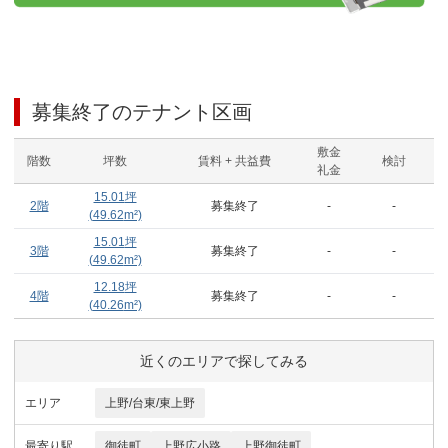
募集終了のテナント区画
敷金
階数
坪数
賃料 + 共益費
検討
礼金
15.01
坪
2階
募集終了
-
-
(
49.62
m²)
15.01
坪
3階
募集終了
-
-
(
49.62
m²)
12.18
坪
4階
募集終了
-
-
(
40.26
m²)
近くのエリアで探してみる
エリア
上野/台東/東上野
最寄り駅
御徒町
上野広小路
上野御徒町