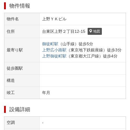
物件情報
物件名
上野ＹＫビル
住所
台東区
上野２丁目
12-15
地図
御徒町
駅
（
山手線
）
徒歩
5
分
最寄り駅
上野広小路
駅
（
東京地下鉄銀座線
）
徒歩
3
分
上野御徒町
駅
（
東京都大江戸線
）
徒歩
4
分
徒歩圏駅
構造
竣工
年
月
設備詳細
空調
-