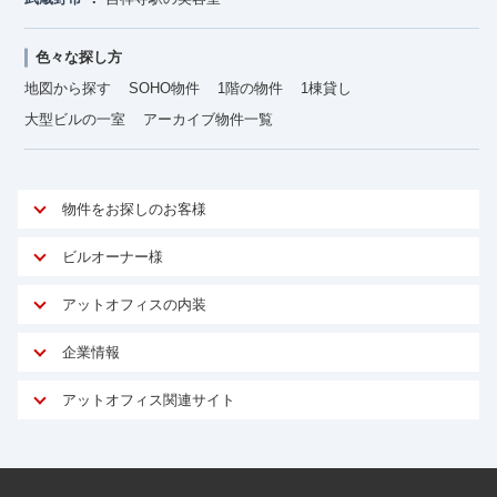
色々な探し方
地図から探す
SOHO物件
1階の物件
1棟貸し
大型ビルの一室
アーカイブ物件一覧
物件をお探しのお客様
アットオフィスが選ばれる理由
ビルオーナー様
安心への取り組み
オーナー様向けサービス
アットオフィスの内装
ご契約者様インタビュー
物件掲載依頼
サービス内容
オフィスお役立ちコラム
企業情報
マイソク作成
無料オフィスレイアウト作成
オフィス移転 用語集
会社概要
物件情報から成約賃料を予測
アットオフィス関連サイト
内装に関するよくある質問
オフィス移転スケジュール
スタッフ紹介
リーシングマネジメント
アットクリニック
内装に関するお問い合わせフォーム
オフィス移転に関するよくある質問
プライバシーポリシー
リノベーション
アットレジデンス
オフィス移転ガイド無料ダウンロード
サイトマップ