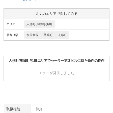
近くのエリアで探してみる
エリア
人形町/馬喰町/浜町
最寄り駅
水天宮前
茅場町
人形町
人形町/馬喰町/浜町
エリアで
セーラー第３ビル
に似た条件の物件
エラーが発生しました
取扱様態
仲介