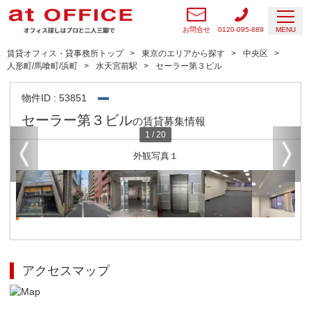
お問合せ
0120-095-889
MENU
賃貸オフィス・貸事務所トップ
東京のエリアから探す
中央区
人形町/馬喰町/浜町
水天宮前駅
セーラー第３ビル
物件ID : 53851
セーラー第３ビル
の賃貸募集情報
1
/
20
外観写真１
アクセスマップ