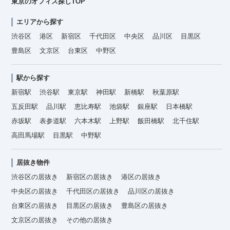
東京のオフィス探しTOP
エリアから探す
渋谷区
港区
新宿区
千代田区
中央区
品川区
目黒区
豊島区
文京区
台東区
中野区
駅から探す
新宿駅
渋谷駅
東京駅
神田駅
新橋駅
秋葉原駅
五反田駅
品川駅
恵比寿駅
池袋駅
銀座駅
日本橋駅
赤坂駅
表参道駅
六本木駅
上野駅
飯田橋駅
北千住駅
高田馬場駅
目黒駅
中野駅
居抜き物件
渋谷区の居抜き
新宿区の居抜き
港区の居抜き
中央区の居抜き
千代田区の居抜き
品川区の居抜き
台東区の居抜き
目黒区の居抜き
豊島区の居抜き
文京区の居抜き
その他の居抜き