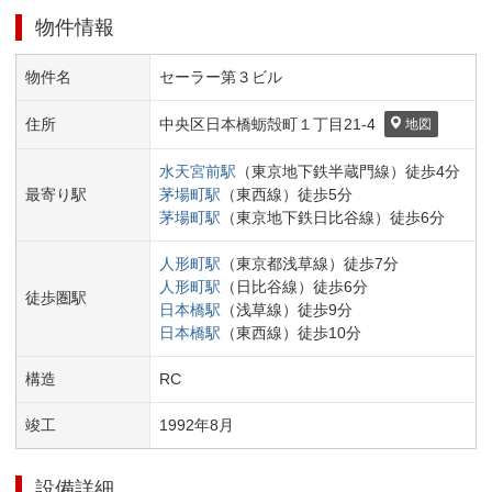
物件情報
物件名
セーラー第３ビル
住所
中央区
日本橋蛎殻町１丁目
21-4
地図
水天宮前
駅
（
東京地下鉄半蔵門線
）
徒歩
4
分
最寄り駅
茅場町
駅
（
東西線
）
徒歩
5
分
茅場町
駅
（
東京地下鉄日比谷線
）
徒歩
6
分
人形町
駅
（
東京都浅草線
）
徒歩
7
分
人形町
駅
（
日比谷線
）
徒歩
6
分
徒歩圏駅
日本橋
駅
（
浅草線
）
徒歩
9
分
日本橋
駅
（
東西線
）
徒歩
10
分
構造
RC
竣工
1992
年
8
月
設備詳細