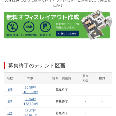
先ずは気になった物件でレイアウト作成サービスを 試してみませ
んか？
募集終了のテナント区画
敷金
階数
坪数
賃料 + 共益費
検討
礼金
30.58
坪
1階
募集終了
-
-
(
101.09
m²)
36.94
坪
2階
募集終了
-
-
(
122.12
m²)
26.27
坪
5階
募集終了
-
-
(
86.69
m²)