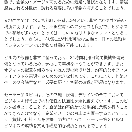
徴で、企業のイメージを高めるための最適な選択となります。清潔
感あふれる外観は、訪れる顧客に良い印象を与えることでしょう。

立地の面では、水天宮前駅から徒歩3分という非常に利便性の高い
場所にあります。また、羽田空港へのアクセスも良好で、ビジネス
での移動が多い方にとっては、この立地は大きなメリットとなるこ
とでしょう。さらに、3駅以上が利用可能な立地は、日々の通勤や
ビジネスシーンでの柔軟な移動を可能にします。

ビル内の設備も非常に整っており、24時間利用可能で機械警備完
備となっているため、安心して業務を行うことができます。また、
オフィスの配置を組みやすい長方形の間取りは、効率的なオフィス
レイアウトを実現するための大きな利点です。これにより、作業ス
ペースや会議室など、必要に応じた空間の確保が容易になります。

セーラー第３ビルは、その立地、設備、デザインの全てにおいて、
ビジネスを行う上での利便性と快適性を兼ね備えています。このビ
ルを拠点とすることで、企業は効率的かつ効果的に業務を行うこと
ができるだけでなく、企業イメージの向上にも寄与することでしょ
う。賃貸か自社ビルをお探しの方にとって、セーラー第３ビルは、
ビジネスの成功を支える理想的な場所と言えるでしょう。