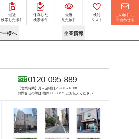
この物件に
最近
保存した
最近
検討
問合わせる
検索した条件
検索条件
見た物件
リスト
ナー様へ
企業情報
マイソク作成サービス
名古屋
り組み
よくある質問
ポリシー
内装に関するお問合せフォーム
ニュース
リーシングマネジメント
探す
エリアから探す
役立ちコラム
サブリース
す
路線から探す
由
転に関するよくある質問
ら探す
こだわりから探す
0120-095-889
参考に探す
賃料相場を参考に探す
賃料保証サービス
【営業時間】月～金曜日／9:00～18:00
す
蛍光灯の廃止に備えてLED化へ
地図から探す
お問合せの際は
物件ID : 60871
とお伝えください
ニックを探す
名古屋のクリニックを探す
ベンチャー・フォーラム