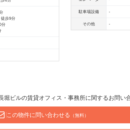
徒歩
6
分
駐車場設備
-
分
）
徒歩
9
分
その他
-
0
分
分
長堀ビル
の賃貸オフィス・事務所に関するお問い
この物件に問い合わせる
（無料）