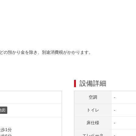
どの預かり金を除き、別途消費税がかかります。
設備詳細
空調
-
トイレ
-
地図
床仕様
-
徒歩
1
分
エレベータ
-