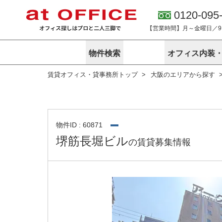
0120-095
【営業時間】月～金曜日／9:0
物件検索
オフィス内装
賃貸オフィス・貸事務所トップ
大阪のエリアから探す
東京
神奈川
アットオフィ
サービス内容
会社概要
エリアから探す
エリアから探
オーナー様向
ご契約者様イ
オフィス内装・移転サービス
路線から探す
路線から探す
企業情報
オーナー様へ
オフィス移転
こだわりから探す
こだわりから
オフィス探しノウハウ
物件ID : 60871
賃料相場を参考に探す
賃料相場を参
堺筋長堀ビル
の賃貸募集情報
オフィス紹
地図から探す
地図から探す
無料ダウンロ
居抜き物件特集
神奈川のクリ
アットオフィス関連サイト
居抜きで入居・退去
シェア・レンタルオフィス
アットクリニック
アットレジデンス
バーチャルオフィス
東京のクリニックを探す