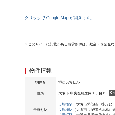
クリックで Google Map が開きます。
※このサイトに記載がある賃貸条件は、敷金・保証金な
物件情報
物件名
堺筋長堀ビル
住所
大阪市 中央区
島之内１丁目
19
長堀橋
駅
（
大阪市堺筋線
）
徒歩
1
分
最寄り駅
長堀橋
駅
（
大阪市長堀鶴見緑地
）