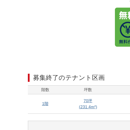
募集終了のテナント区画
階数
坪数
70
坪
1階
(
231.4
m²)