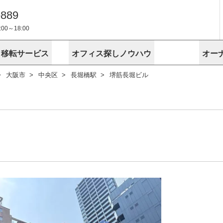
-889
0～18:00
・移転サービス
オフィス探しノウハウ
オー
大阪市
中央区
長堀橋駅
堺筋長堀ビル
物件掲載依頼
埼玉
千葉
スが選ばれる理由
空室
安心への取
に
無料オフィスレイアウト作成
スタッフ紹介
内装に関する
プライバシー
お困りの
成約賃料を予測
す
エリアから探す
エリアから
けサービス
オーナー様
ンタビュー
オフィスお
リノベーション
路線から探す
路線から探
空室対策に居抜きをすすめる理
 用語集
オフィス移
探す
こだわりから探す
こだわりか
考に探す
賃料相場を参考に探す
賃料相場を
ビル売却でビジネス拡大
ビル管理
に
東京本社
神奈川支店 横浜営業所
大阪支店 梅田営業所
介
お困りの
地図から探す
原状回復
地図から探
オーナー様
オフィス移転に関するお役立ちコンテンツ
ード
ニックを探す
埼玉のクリニックを探す
千葉のクリ
ビルアド
ベンチャー.jp