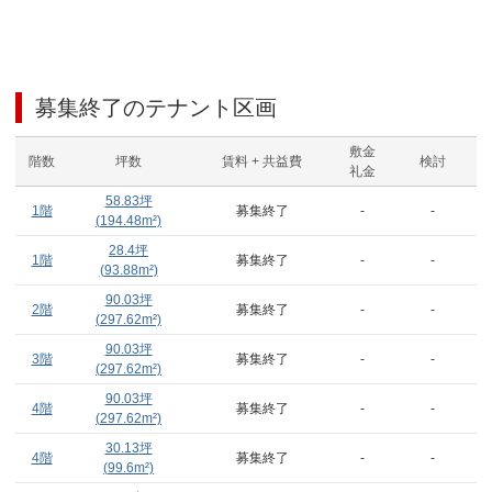
募集終了のテナント区画
敷金
階数
坪数
賃料 + 共益費
検討
礼金
58.83
坪
1階
募集終了
-
-
(
194.48
m²)
28.4
坪
1階
募集終了
-
-
(
93.88
m²)
90.03
坪
2階
募集終了
-
-
(
297.62
m²)
90.03
坪
3階
募集終了
-
-
(
297.62
m²)
90.03
坪
4階
募集終了
-
-
(
297.62
m²)
30.13
坪
4階
募集終了
-
-
(
99.6
m²)