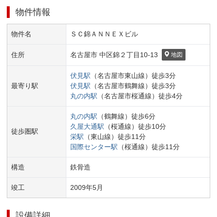
物件情報
物件名
ＳＣ錦ＡＮＮＥＸビル
住所
名古屋市 中区
錦２丁目
10-13
地図
伏見
駅
（
名古屋市東山線
）
徒歩
3
分
最寄り駅
伏見
駅
（
名古屋市鶴舞線
）
徒歩
3
分
丸の内
駅
（
名古屋市桜通線
）
徒歩
4
分
丸の内
駅
（
鶴舞線
）
徒歩
6
分
久屋大通
駅
（
桜通線
）
徒歩
10
分
徒歩圏駅
栄
駅
（
東山線
）
徒歩
11
分
国際センター
駅
（
桜通線
）
徒歩
11
分
構造
鉄骨造
竣工
2009
年
5
月
設備詳細