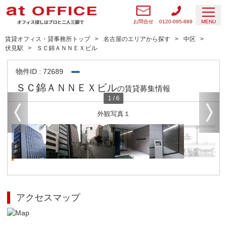
お問合せ
0120-095-889
MENU
賃貸オフィス・貸事務所トップ
名古屋のエリアから探す
中区
伏見駅
ＳＣ錦ＡＮＮＥＸビル
物件ID : 72689
ＳＣ錦ＡＮＮＥＸビル
の賃貸募集情報
1
/
6
外観写真１
アクセスマップ