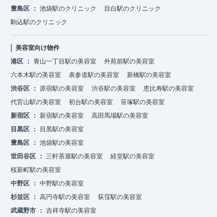
豊島区
池袋駅のクリニック
目白駅のクリニック
駒込駅のクリニック
美容室向け物件
港区
青山一丁目駅の美容室
外苑前駅の美容室
六本木駅の美容室
表参道駅の美容室
新橋駅の美容室
渋谷区
原宿駅の美容室
渋谷駅の美容室
恵比寿駅の美容室
代官山駅の美容室
初台駅の美容室
笹塚駅の美容室
新宿区
新宿駅の美容室
高田馬場駅の美容室
目黒区
目黒駅の美容室
豊島区
池袋駅の美容室
世田谷区
三軒茶屋駅の美容室
経堂駅の美容室
桜新町駅の美容室
中野区
中野駅の美容室
杉並区
高円寺駅の美容室
荻窪駅の美容室
武蔵野市
吉祥寺駅の美容室