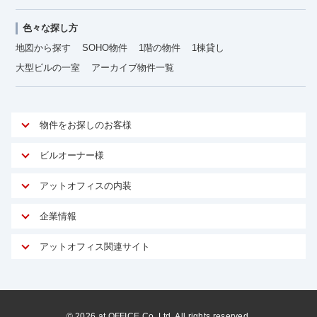
色々な探し方
地図から探す
SOHO物件
1階の物件
1棟貸し
大型ビルの一室
アーカイブ物件一覧
物件をお探しのお客様
アットオフィスが選ばれる理由
ビルオーナー様
安心への取り組み
オーナー様向けサービス
アットオフィスの内装
ご契約者様インタビュー
物件掲載依頼
サービス内容
オフィスお役立ちコラム
企業情報
マイソク作成
無料オフィスレイアウト作成
オフィス移転 用語集
会社概要
物件情報から成約賃料を予測
アットオフィス関連サイト
内装に関するよくある質問
オフィス移転スケジュール
スタッフ紹介
リーシングマネジメント
アットクリニック
内装に関するお問い合わせフォーム
オフィス移転に関するよくある質問
プライバシーポリシー
リノベーション
アットレジデンス
オフィス移転ガイド無料ダウンロード
サイトマップ
サブリース
ビルアド
©
2026
at OFFICE Co.,Ltd. All rights reserved.