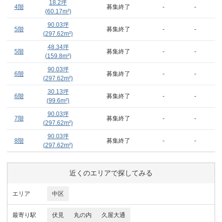
18.2
坪
4階
募集終了
-
-
(
60.17
m²)
90.03
坪
5階
募集終了
-
-
(
297.62
m²)
48.34
坪
5階
募集終了
-
-
(
159.8
m²)
90.03
坪
6階
募集終了
-
-
(
297.62
m²)
30.13
坪
6階
募集終了
-
-
(
99.6
m²)
90.03
坪
7階
募集終了
-
-
(
297.62
m²)
90.03
坪
8階
募集終了
-
-
(
297.62
m²)
近くのエリアで探してみる
エリア
中区
最寄り駅
伏見
丸の内
久屋大通