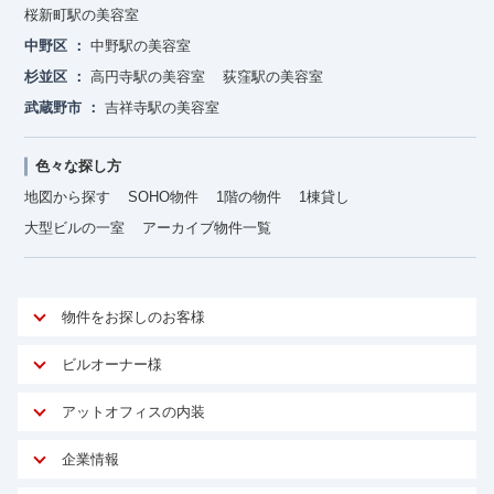
桜新町駅の美容室
中野区
中野駅の美容室
杉並区
高円寺駅の美容室
荻窪駅の美容室
武蔵野市
吉祥寺駅の美容室
色々な探し方
地図から探す
SOHO物件
1階の物件
1棟貸し
大型ビルの一室
アーカイブ物件一覧
物件をお探しのお客様
アットオフィスが選ばれる理由
ビルオーナー様
安心への取り組み
オーナー様向けサービス
アットオフィスの内装
ご契約者様インタビュー
物件掲載依頼
サービス内容
オフィスお役立ちコラム
企業情報
マイソク作成
無料オフィスレイアウト作成
オフィス移転 用語集