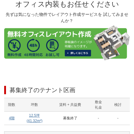
オフィス内装もお任せください
先ずは気になった物件でレイアウト作成サービスを 試してみませ
んか？
募集終了のテナント区画
敷金
階数
坪数
賃料 + 共益費
検討
礼金
12.5
坪
4階
募集終了
-
-
(
41.32
m²)