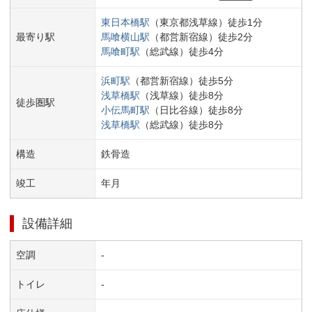
東日本橋
駅
（
東京都浅草線
）
徒歩
1
分
最寄り駅
馬喰横山
駅
（
都営新宿線
）
徒歩
2
分
馬喰町
駅
（
総武線
）
徒歩
4
分
浜町
駅
（
都営新宿線
）
徒歩
5
分
浅草橋
駅
（
浅草線
）
徒歩
8
分
徒歩圏駅
小伝馬町
駅
（
日比谷線
）
徒歩
8
分
浅草橋
駅
（
総武線
）
徒歩
8
分
構造
鉄骨造
竣工
年
月
設備詳細
空調
-
トイレ
-