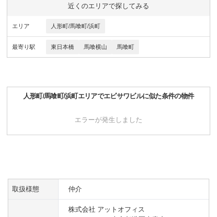
近くのエリアで探してみる
エリア
人形町/馬喰町/浜町
最寄り駅
東日本橋
馬喰横山
馬喰町
人形町/馬喰町/浜町
エリアで
エビサワビル
に似た条件の物件
エラーが発生しました
取扱様態
仲介
株式会社 アットオフィス