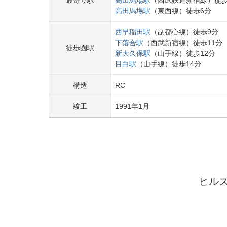
最寄り駅
高田馬場
駅
（
西武鉄道新宿線
）
徒
高田馬場
駅
（
東西線
）
徒歩
6
分
西早稲田
駅
（
副都心線
）
徒歩
9
分
下落合
駅
（
西武新宿線
）
徒歩
11
分
徒歩圏駅
新大久保
駅
（
山手線
）
徒歩
12
分
目白
駅
（
山手線
）
徒歩
14
分
構造
RC
竣工
1991
年
1
月
ヒル