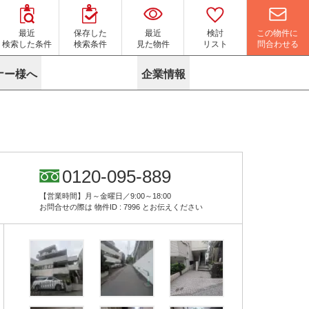
この物件に
最近
保存した
最近
検討
問合わせる
検索した条件
検索条件
見た物件
リスト
ナー様へ
企業情報
マイソク作成サービス
名古屋
り組み
よくある質問
ポリシー
内装に関するお問合せフォーム
ニュース
リーシングマネジメント
探す
エリアから探す
役立ちコラム
サブリース
す
路線から探す
由
転に関するよくある質問
ら探す
こだわりから探す
0120-095-889
参考に探す
賃料相場を参考に探す
賃料保証サービス
【営業時間】月～金曜日／9:00～18:00
す
蛍光灯の廃止に備えてLED化へ
地図から探す
お問合せの際は
物件ID : 7996
とお伝えください
ニックを探す
名古屋のクリニックを探す
ベンチャー・フォーラム