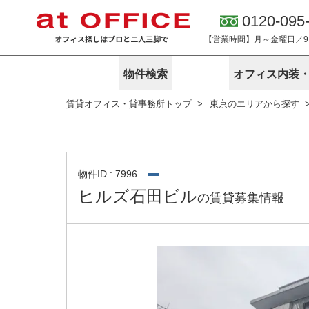
0120-095
【営業時間】月～金曜日／9:0
物件検索
オフィス内装
賃貸オフィス・貸事務所トップ
東京のエリアから探す
東京
神奈川
アットオフィ
サービス内容
会社概要
エリアから探す
エリアから探
オーナー様向
ご契約者様イ
オフィス内装・移転サービス
路線から探す
路線から探す
企業情報
オーナー様へ
オフィス移転
こだわりから探す
こだわりから
オフィス探しノウハウ
物件ID : 7996
賃料相場を参考に探す
賃料相場を参
ヒルズ石田ビル
の賃貸募集情報
オフィス紹
地図から探す
地図から探す
無料ダウンロ
居抜き物件特集
神奈川のクリ
アットオフィス関連サイト
居抜きで入居・退去
シェア・レンタルオフィス
アットクリニック
アットレジデンス
バーチャルオフィス
東京のクリニックを探す