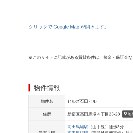
クリックで Google Map が開きます。
※このサイトに記載がある賃貸条件は、敷金・保証金な
物件情報
物件名
ヒルズ石田ビル
住所
新宿区
高田馬場４丁目
23-28
地
高田馬場
駅
（
山手線
）
徒歩
3
分