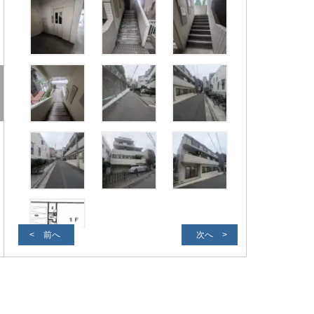
前へ
次へ
外観写真２