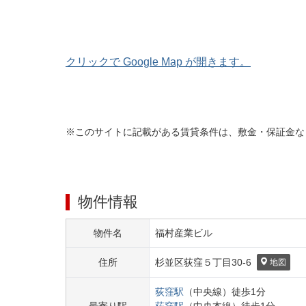
クリックで Google Map が開きます。
※このサイトに記載がある賃貸条件は、敷金・保証金な
物件情報
物件名
福村産業ビル
住所
杉並区
荻窪５丁目
30-6
地図
荻窪
駅
（
中央線
）
徒歩
1
分