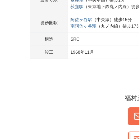
最寄り駅
荻窪
駅
（
中央本線
）
徒歩
1
分
荻窪
駅
（
東京地下鉄丸ノ内線
）
徒
阿佐ヶ谷
駅
（
中央線
）
徒歩
15
分
徒歩圏駅
南阿佐ヶ谷
駅
（
丸ノ内線
）
徒歩
17
構造
SRC
竣工
1968
年
11
月
福村