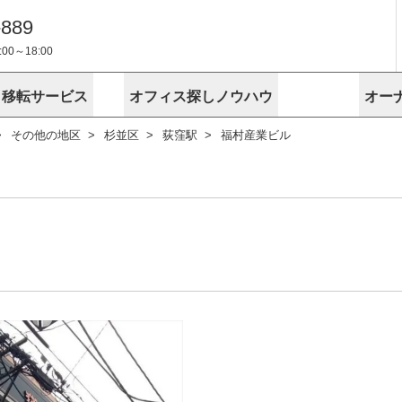
-889
0～18:00
・移転サービス
オフィス探しノウハウ
オー
その他の地区
杉並区
荻窪駅
福村産業ビル
物件掲載依頼
埼玉
千葉
スが選ばれる理由
空室
安心への取
に
無料オフィスレイアウト作成
スタッフ紹介
内装に関する
プライバシー
お困りの
成約賃料を予測
す
エリアから探す
エリアから
けサービス
オーナー様
ンタビュー
オフィスお
リノベーション
路線から探す
路線から探
空室対策に居抜きをすすめる理
 用語集
オフィス移
探す
こだわりから探す
こだわりか
考に探す
賃料相場を参考に探す
賃料相場を
ビル売却でビジネス拡大
ビル管理
に
東京本社
神奈川支店 横浜営業所
大阪支店 梅田営業所
介
お困りの
地図から探す
原状回復
地図から探
オーナー様
オフィス移転に関するお役立ちコンテンツ
ード
ニックを探す
埼玉のクリニックを探す
千葉のクリ
ビルアド
ベンチャー.jp