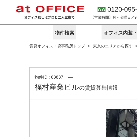
0120-095
【営業時間】月～金曜日／9:0
物件検索
オフィス内装
賃貸オフィス・貸事務所トップ
東京のエリアから探す
東京
神奈川
アットオフィ
サービス内容
会社概要
エリアから探す
エリアから探
オーナー様向
ご契約者様イ
オフィス内装・移転サービス
路線から探す
路線から探す
企業情報
オーナー様へ
オフィス移転
こだわりから探す
こだわりから
オフィス探しノウハウ
物件ID : 83837
賃料相場を参考に探す
賃料相場を参
福村産業ビル
の賃貸募集情報
オフィス紹
地図から探す
地図から探す
無料ダウンロ
居抜き物件特集
神奈川のクリ
アットオフィス関連サイト
居抜きで入居・退去
シェア・レンタルオフィス
アットクリニック
アットレジデンス
バーチャルオフィス
東京のクリニックを探す