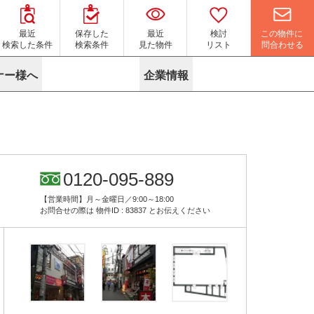
この物件に
最近
保存した
最近
検討
問合わせる
検索した条件
検索条件
見た物件
リスト
ナー様へ
企業情報
マイソク作成サービス
名古屋
り組み
よくある質問
ポリシー
内装に関するお問合せフォーム
ニュース
リーシングマネジメント
探す
エリアから探す
役立ちコラム
サブリース
す
路線から探す
由
転に関するよくある質問
ら探す
こだわりから探す
0120-095-889
参考に探す
賃料相場を参考に探す
賃料保証サービス
【営業時間】月～金曜日／9:00～18:00
す
蛍光灯の廃止に備えてLED化へ
地図から探す
お問合せの際は
物件ID : 83837
とお伝えください
ニックを探す
名古屋のクリニックを探す
ベンチャー・フォーラム