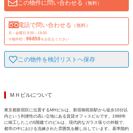
この物件に問い合わせる
（無料）
電話で問い合わせる
（無料）
月～金曜日 9:00～18:00
96850
※物件ID：
をお伝えください
この物件を検討リストへ保存
ＭＨビル
について
東京都新宿区に位置するMHビルは、新宿御苑前駅から徒歩10分以
内という利便性の高い立地にある賃貸オフィスビルです。1988年
に竣工したこの5階建てのビルは、現代的なガラス張りの外観で、
都市の中における洗練された雰囲気を醸し出しています。基準階約