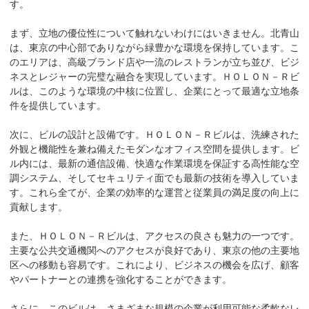
す。

まず、立地の優位性について触れないわけにはいきません。北青山
は、東京の中心部でありながら緑豊かな環境を保持しています。こ
のエリアは、高級ブランド店や一流のレストランが立ち並び、ビジ
ネスとレジャーの完璧な融合を実現しています。ＨＯＬＯＮ－Ｒビ
ルは、このような環境の中核に位置し、企業にとって最適な立地条
件を提供しています。

次に、ビルの設計と設備です。ＨＯＬＯＮ－Ｒビルは、洗練された
外観と機能性を兼ね備えたモダンなオフィス空間を提供します。ビ
ル内には、最新の通信設備、快適な作業環境を保証する高性能な空
調システム、そしてセキュリティ面でも最新の技術を導入していま
す。これら全てが、企業の効率的な運営と従業員の満足度の向上に
貢献します。

また、ＨＯＬＯＮ－Ｒビルは、アクセスの良さも魅力の一つです。
主要な公共交通機関へのアクセスが良好であり、東京の他の主要地
区への移動も容易です。これにより、ビジネスの機会を広げ、顧客
やパートナーとの連携を強化することができます。

さらに、このビルは、さまざまな規模の企業が利用可能な柔軟なレ