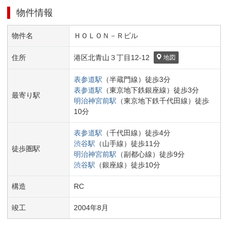
物件情報
物件名
ＨＯＬＯＮ－Ｒビル
住所
港区
北青山３丁目
12-12
地図
表参道
駅
（
半蔵門線
）
徒歩
3
分
表参道
駅
（
東京地下鉄銀座線
）
徒歩
3
分
最寄り駅
明治神宮前
駅
（
東京地下鉄千代田線
）
徒歩
10
分
表参道
駅
（
千代田線
）
徒歩
4
分
渋谷
駅
（
山手線
）
徒歩
11
分
徒歩圏駅
明治神宮前
駅
（
副都心線
）
徒歩
9
分
渋谷
駅
（
銀座線
）
徒歩
10
分
構造
RC
竣工
2004
年
8
月