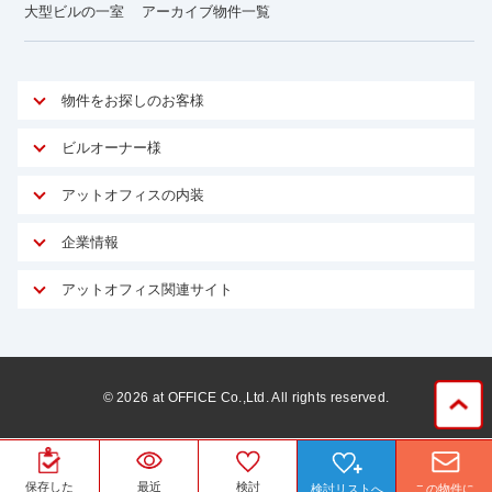
大型ビルの一室
アーカイブ物件一覧
物件をお探しのお客様
アットオフィスが選ばれる理由
ビルオーナー様
安心への取り組み
オーナー様向けサービス
アットオフィスの内装
ご契約者様インタビュー
物件掲載依頼
サービス内容
オフィスお役立ちコラム
企業情報
マイソク作成
無料オフィスレイアウト作成
オフィス移転 用語集
会社概要
物件情報から成約賃料を予測
アットオフィス関連サイト
内装に関するよくある質問
オフィス移転スケジュール
スタッフ紹介
リーシングマネジメント
アットクリニック
内装に関するお問い合わせフォーム
オフィス移転に関するよくある質問
プライバシーポリシー
リノベーション
アットレジデンス
オフィス移転ガイド無料ダウンロード
サイトマップ
サブリース
ビルアド
©
2026
at OFFICE Co.,Ltd. All rights reserved.
居抜きで入居・退去
ニュース
空室対策に居抜きをすすめる理由
ベンチャー.jp
WEBフォームからお問い合わせ
ビルを売却してビジネス拡大
ベンチャー・フォーラム
保存した
最近
検討
検討リストへ
この物件に
賃料保証サービス