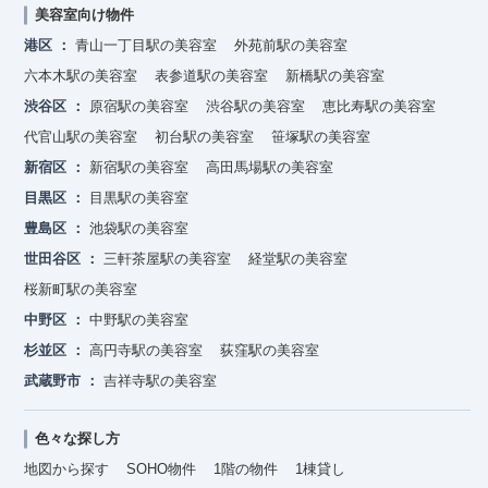
美容室向け物件
港区
青山一丁目駅の美容室
外苑前駅の美容室
六本木駅の美容室
表参道駅の美容室
新橋駅の美容室
渋谷区
原宿駅の美容室
渋谷駅の美容室
恵比寿駅の美容室
代官山駅の美容室
初台駅の美容室
笹塚駅の美容室
新宿区
新宿駅の美容室
高田馬場駅の美容室
目黒区
目黒駅の美容室
豊島区
池袋駅の美容室
世田谷区
三軒茶屋駅の美容室
経堂駅の美容室
桜新町駅の美容室
中野区
中野駅の美容室
杉並区
高円寺駅の美容室
荻窪駅の美容室
武蔵野市
吉祥寺駅の美容室
色々な探し方
地図から探す
SOHO物件
1階の物件
1棟貸し