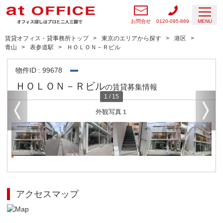
お問合せ
0120-095-889
MENU
賃貸オフィス・貸事務所トップ
東京のエリアから探す
港区
青山
表参道駅
ＨＯＬＯＮ－Ｒビル
物件ID : 99678
ＨＯＬＯＮ－Ｒビル
の賃貸募集情報
1
/
15
外観写真１
アクセスマップ