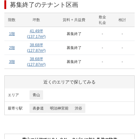
募集終了のテナント区画
敷金
階数
坪数
賃料 + 共益費
検討
礼金
41.49
坪
1階
募集終了
-
-
(
137.17
m²)
38.68
坪
2階
募集終了
-
-
(
127.87
m²)
38.68
坪
3階
募集終了
-
-
(
127.87
m²)
近くのエリアで探してみる
エリア
青山
最寄り駅
表参道
明治神宮前
渋谷