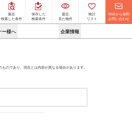
Webから無料
最近
保存した
最近
検討
お問い合わせ
検索した条件
検索条件
見た物件
リスト
ナー様へ
企業情報
マイソク作成サービス
名古屋
り組み
よくある質問
ポリシー
内装に関するお問合せフォーム
ニュース
リーシングマネジメント
探す
エリアから探す
役立ちコラム
サブリース
す
路線から探す
由
のものであり、現在とは内容が異なる場合があります。
転に関するよくある質問
ら探す
こだわりから探す
参考に探す
賃料相場を参考に探す
賃料保証サービス
す
蛍光灯の廃止に備えてLED化へ
地図から探す
ニックを探す
名古屋のクリニックを探す
ベンチャー・フォーラム