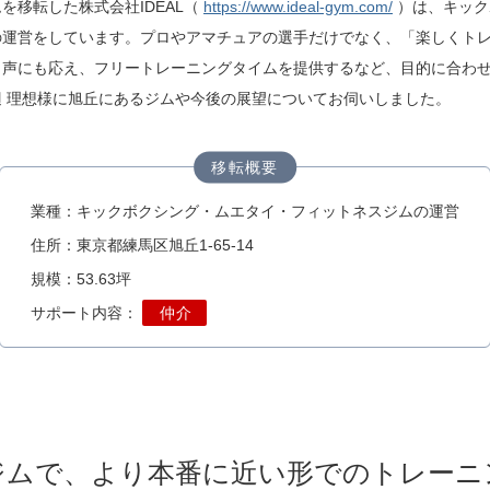
を移転した株式会社IDEAL（
https://www.ideal-gym.com/
）は、キック
の運営をしています。プロやアマチュアの選手だけでなく、「楽しくト
う声にも応え、フリートレーニングタイムを提供するなど、目的に合わ
 理想様に旭丘にあるジムや今後の展望についてお伺いしました。
移転概要
業種
：
キックボクシング・ムエタイ・フィットネスジムの運営
住所
：
東京都練馬区旭丘1-65-14
規模
：
53.63坪
サポート内容
：
仲介
ジムで、より本番に近い形でのトレーニ