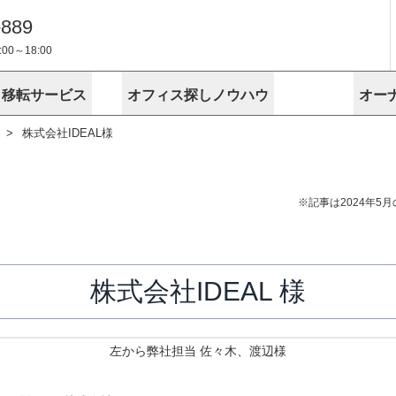
-889
0～18:00
・移転サービス
オフィス探しノウハウ
オー
株式会社IDEAL様
物件掲載依頼
埼玉
千葉
スが選ばれる理由
空室
安心への取
に
無料オフィスレイアウト作成
スタッフ紹介
内装に関する
プライバシー
お困りの
成約賃料を予測
す
エリアから探す
エリアから
けサービス
オーナー様
ンタビュー
オフィスお
リノベーション
路線から探す
路線から探
空室対策に居抜きをすすめる理
※記事は
2024年5月
 用語集
オフィス移
探す
こだわりから探す
こだわりか
考に探す
賃料相場を参考に探す
賃料相場を
ビル売却でビジネス拡大
ビル管理
に
東京本社
神奈川支店 横浜営業所
大阪支店 梅田営業所
介
お困りの
地図から探す
原状回復
地図から探
オーナー様
株式会社IDEAL
様
オフィス移転に関するお役立ちコンテンツ
ード
ニックを探す
埼玉のクリニックを探す
千葉のクリ
ビルアド
ベンチャー.jp
左から弊社担当 佐々木、渡辺様