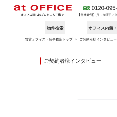
0120-095
【営業時間】月～金曜日／9:0
物件検索
オフィス内装
賃貸オフィス・貸事務所トップ
ご契約者様インタビュー
東京
神奈川
アットオフィ
サービス内容
会社概要
エリアから探す
エリアから探
オーナー様向
ご契約者様イ
オフィス内装・移転サービス
路線から探す
路線から探す
企業情報
ご契約者様インタビュー
オーナー様へ
オフィス移転
こだわりから探す
こだわりから
オフィス探しノウハウ
賃料相場を参考に探す
賃料相場を参
オフィス紹
地図から探す
地図から探す
無料ダウンロ
居抜き物件特集
神奈川のクリ
アットオフィス関連サイト
居抜きで入居・退去
シェア・レンタルオフィス
アットクリニック
アットレジデンス
バーチャルオフィス
東京のクリニックを探す