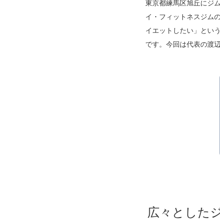
東京都練馬区旭丘にジム
大阪
イ・フィットネスジム
その他
イエットしたい」とい
エリアから探す
地図から探す
です。今回は代表の渡辺
路線から探す
こだわりから探す
賃料相場を参考に探す
地図から探す
大阪のクリニックを探す
広々とした