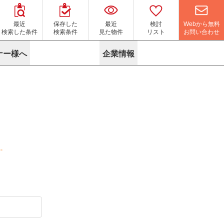
Webから無料
最近
保存した
最近
検討
お問い合わせ
検索した条件
検索条件
見た物件
リスト
ナー様へ
企業情報
マイソク作成サービス
名古屋
り組み
よくある質問
ポリシー
内装に関するお問合せフォーム
ニュース
リーシングマネジメント
探す
エリアから探す
役立ちコラム
サブリース
す
路線から探す
由
転に関するよくある質問
ら探す
こだわりから探す
参考に探す
賃料相場を参考に探す
賃料保証サービス
す
蛍光灯の廃止に備えてLED化へ
地図から探す
ニックを探す
名古屋のクリニックを探す
ベンチャー・フォーラム