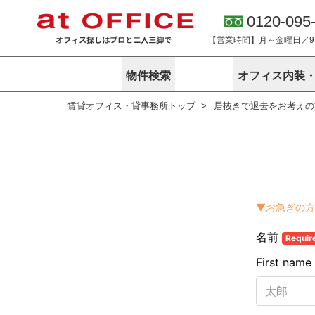
0120-095
【営業時間】月～金曜日／9:0
物件検索
オフィス内装
賃貸オフィス・貸事務所トップ
居抜きで退去をお考えの
東京
神奈川
アットオフィ
サービス内容
会社概要
エリアから探す
エリアから探
オーナー様向
ご契約者様イ
オフィス内装・移転サービス
路線から探す
路線から探す
企業情報
オーナー様へ
オフィス移転
こだわりから探す
こだわりから
オフィス探しノウハウ
賃料相場を参考に探す
賃料相場を参
オフィス紹
地図から探す
地図から探す
無料ダウンロ
居抜き物件特集
神奈川のクリ
アットオフィス関連サイト
居抜きで入居・退去
シェア・レンタルオフィス
アットクリニック
アットレジデンス
バーチャルオフィス
東京のクリニックを探す