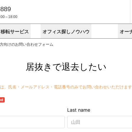
-889
0～18:00
・移転サービス
オフィス探しノウハウ
オー
方向けのお問い合わせフォーム
物件掲載依頼
埼玉
千葉
スが選ばれる理由
空室
安心への取
に
無料オフィスレイアウト作成
スタッフ紹介
内装に関する
プライバシー
お困りの
成約賃料を予測
す
エリアから探す
エリアから
けサービス
オーナー様
ンタビュー
オフィスお
リノベーション
路線から探す
路線から探
空室対策に居抜きをすすめる理
 用語集
オフィス移
探す
こだわりから探す
こだわりか
考に探す
賃料相場を参考に探す
賃料相場を
ビル売却でビジネス拡大
ビル管理
に
東京本社
神奈川支店 横浜営業所
大阪支店 梅田営業所
介
お困りの
地図から探す
原状回復
地図から探
オーナー様
オフィス移転に関するお役立ちコンテンツ
ード
ニックを探す
埼玉のクリニックを探す
千葉のクリ
ビルアド
ベンチャー.jp