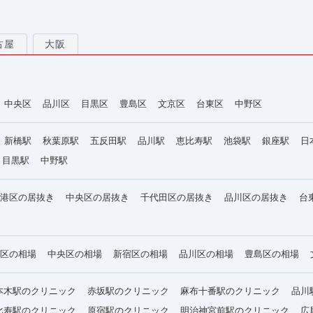
古屋
大阪
中央区
品川区
目黒区
豊島区
文京区
台東区
中野区
新橋駅
秋葉原駅
五反田駅
品川駅
恵比寿駅
池袋駅
銀座駅
日
目黒駅
中野駅
港区の居抜き
中央区の居抜き
千代田区の居抜き
品川区の居抜き
台
区の相場
中央区の相場
新宿区の相場
品川区の相場
豊島区の相場
本木駅のクリニック
赤坂駅のクリニック
麻布十番駅のクリニック
品川
比寿駅のクリニック
原宿駅のクリニック
明治神宮前駅のクリニック
広