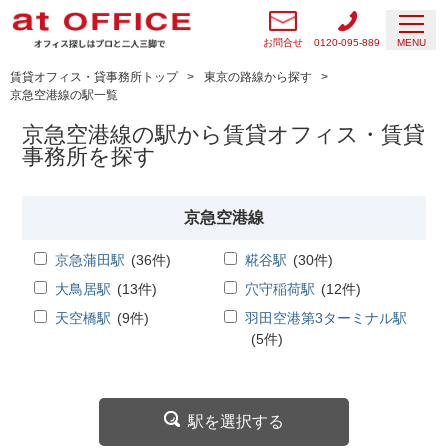
お問合せ
0120-095-889
MENU
賃貸オフィス・貸事務所トップ
東京の路線から探す
京急空港線の駅一覧
京急空港線の駅から賃貸オフィス・賃貸
事務所を探す
京急空港線
京急蒲田駅
(
36
件)
糀谷駅
(
30
件)
大鳥居駅
(
13
件)
穴守稲荷駅
(
12
件)
天空橋駅
(
9
件)
羽田空港第3ターミナル駅
(
5
件)
駅を選択する