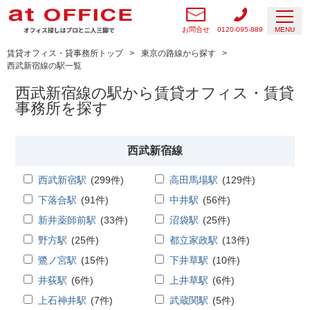
お問合せ
0120-095-889
MENU
賃貸オフィス・貸事務所トップ
東京の路線から探す
西武新宿線の駅一覧
西武新宿線の駅から賃貸オフィス・賃貸
事務所を探す
西武新宿線
西武新宿駅
(
299
件)
高田馬場駅
(
129
件)
下落合駅
(
91
件)
中井駅
(
56
件)
新井薬師前駅
(
33
件)
沼袋駅
(
25
件)
野方駅
(
25
件)
都立家政駅
(
13
件)
鷺ノ宮駅
(
15
件)
下井草駅
(
10
件)
井荻駅
(
6
件)
上井草駅
(
6
件)
上石神井駅
(
7
件)
武蔵関駅
(
5
件)