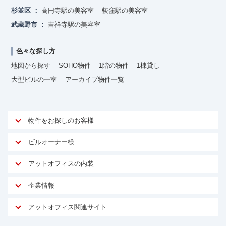
杉並区
高円寺駅の美容室
荻窪駅の美容室
武蔵野市
吉祥寺駅の美容室
色々な探し方
地図から探す
SOHO物件
1階の物件
1棟貸し
大型ビルの一室
アーカイブ物件一覧
物件をお探しのお客様
アットオフィスが選ばれる理由
ビルオーナー様
安心への取り組み
オーナー様向けサービス
アットオフィスの内装
ご契約者様インタビュー
物件掲載依頼
サービス内容
オフィスお役立ちコラム
企業情報
マイソク作成
無料オフィスレイアウト作成
オフィス移転 用語集
会社概要
物件情報から成約賃料を予測
アットオフィス関連サイト
内装に関するよくある質問
オフィス移転スケジュール
スタッフ紹介
リーシングマネジメント
アットクリニック