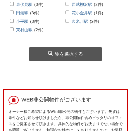
東伏見駅
(
3
件)
西武柳沢駅
(
2
件)
田無駅
(
3
件)
花小金井駅
(
1
件)
小平駅
(
3
件)
久米川駅
(
2
件)
東村山駅
(
2
件)
駅を選択する
WEB非公開物件がございます
オーナー様ご希望によるWEB非公開の物件もございます。先ずは
条件などお知らせ頂けましたら、非公開物件含めピッタリのオフィ
スをご提案させて頂きます。具体的な物件がお決まりでない場合で
も問題ございません。無理なお勧めはしておりませんので、お気軽