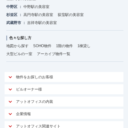
中野区
中野駅の美容室
杉並区
高円寺駅の美容室
荻窪駅の美容室
武蔵野市
吉祥寺駅の美容室
色々な探し方
地図から探す
SOHO物件
1階の物件
1棟貸し
大型ビルの一室
アーカイブ物件一覧
物件をお探しのお客様
アットオフィスが選ばれる理由
ビルオーナー様
安心への取り組み
オーナー様向けサービス
アットオフィスの内装
ご契約者様インタビュー
物件掲載依頼
サービス内容
オフィスお役立ちコラム
企業情報
マイソク作成
無料オフィスレイアウト作成
オフィス移転 用語集
会社概要
物件情報から成約賃料を予測
アットオフィス関連サイト