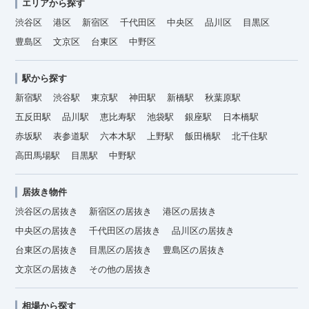
エリアから探す
渋谷区
港区
新宿区
千代田区
中央区
品川区
目黒区
豊島区
文京区
台東区
中野区
駅から探す
新宿駅
渋谷駅
東京駅
神田駅
新橋駅
秋葉原駅
五反田駅
品川駅
恵比寿駅
池袋駅
銀座駅
日本橋駅
赤坂駅
表参道駅
六本木駅
上野駅
飯田橋駅
北千住駅
高田馬場駅
目黒駅
中野駅
居抜き物件
渋谷区の居抜き
新宿区の居抜き
港区の居抜き
中央区の居抜き
千代田区の居抜き
品川区の居抜き
台東区の居抜き
目黒区の居抜き
豊島区の居抜き
文京区の居抜き
その他の居抜き
相場から探す