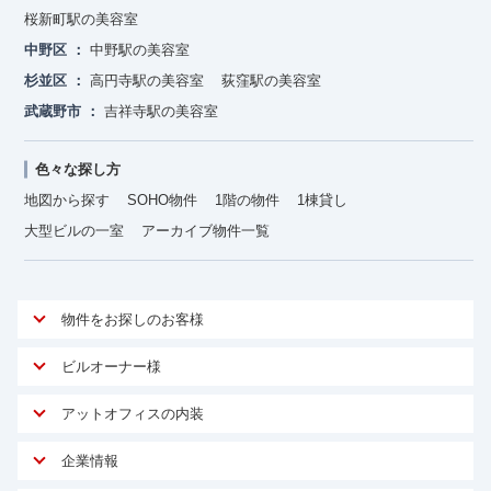
桜新町駅の美容室
中野区
中野駅の美容室
杉並区
高円寺駅の美容室
荻窪駅の美容室
武蔵野市
吉祥寺駅の美容室
色々な探し方
地図から探す
SOHO物件
1階の物件
1棟貸し
大型ビルの一室
アーカイブ物件一覧
物件をお探しのお客様
アットオフィスが選ばれる理由
ビルオーナー様
安心への取り組み
オーナー様向けサービス
アットオフィスの内装
ご契約者様インタビュー
物件掲載依頼
サービス内容
オフィスお役立ちコラム
企業情報
マイソク作成
無料オフィスレイアウト作成