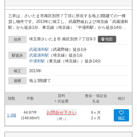
三井は、さいたま市南区別所７丁目に所在する地上3階建ての一棟
貸し物件です。2013年に竣工し、武蔵野線および埼京線「武蔵浦和
駅」から徒歩1分、東北線（埼京線）「中浦和駅」から徒歩14分の
立地です。
埼玉県さいたま市 南区別所７丁目9-3
地図
住所
武蔵浦和
駅
（
武蔵野線
）
徒歩
1
分
武蔵浦和
駅
（
埼京線
）
徒歩
1
分
駅徒歩
中浦和
駅
（
東北線（埼京線）
）
徒歩
14
分
2013年
竣工
地上3階建て
規模
賃料
敷金・保証金
階数
坪数
検討
+ 共益費
礼金
お問合せ下さい
44.97
坪
6ヶ月
1-3階
(
148.66
m²)
2ヶ月
検討
（坪:-）