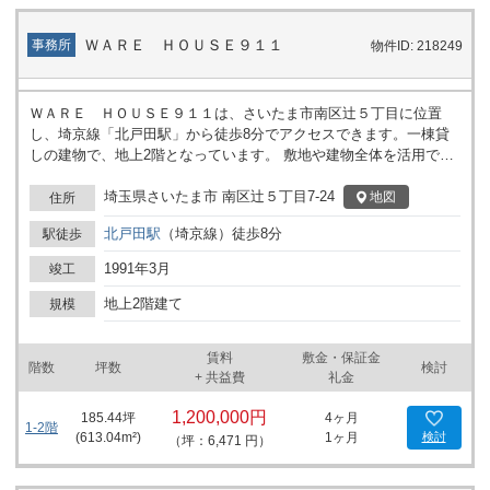
ＷＡＲＥ ＨＯＵＳＥ９１１
事務所
物件ID: 218249
ＷＡＲＥ ＨＯＵＳＥ９１１は、さいたま市南区辻５丁目に位置
し、埼京線「北戸田駅」から徒歩8分でアクセスできます。一棟貸
しの建物で、地上2階となっています。 敷地や建物全体を活用でき
るため、事務所や倉庫、作業所など、使い方に合わせてレイアウト
を柔軟に検討いただけます。周辺は住宅や事業所が混在するエリア
埼玉県さいたま市 南区辻５丁目7-24
地図
住所
で、落ち着いた環境です。
北戸田
駅
（
埼京線
）
徒歩
8
分
駅徒歩
1991年3月
竣工
地上2階建て
規模
賃料
敷金・保証金
階数
坪数
検討
+ 共益費
礼金
1,200,000円
185.44
坪
4ヶ月
1-2階
(
613.04
m²)
1ヶ月
検討
（坪：6,471 円）