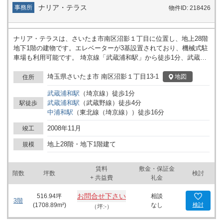
ナリア・テラス
事務所
物件ID: 218426
ナリア・テラスは、さいたま市南区沼影１丁目に位置し、地上28階
地下1階の建物です。エレベーターが3基設置されており、機械式駐
車場も利用可能です。 埼京線「武蔵浦和駅」から徒歩1分、武蔵野
線「武蔵浦和駅」からも徒歩4分と、複数路線が利用できる環境が
整っています。中浦和駅も徒歩圏内にあり、周辺エリアへのアクセ
埼玉県さいたま市 南区沼影１丁目13-1
地図
住所
ス手段が選べます。 公共交通機関を利用した通勤に加え、車での来
武蔵浦和
駅
（
埼京線
）
徒歩
1
分
訪や荷物搬入も対応しやすい構造です。企業活動の拠点として、
武蔵浦和
駅
（
武蔵野線
）
徒歩
4
分
駅徒歩
日々の業務運営を支える建物です。
中浦和
駅
（
東北線（埼京線）
）
徒歩
16
分
2008年11月
竣工
地上28階・地下1階建て
規模
賃料
敷金・保証金
階数
坪数
検討
+ 共益費
礼金
お問合せ下さい
516.94
坪
相談
3階
(
1708.89
m²)
なし
検討
（坪:-）