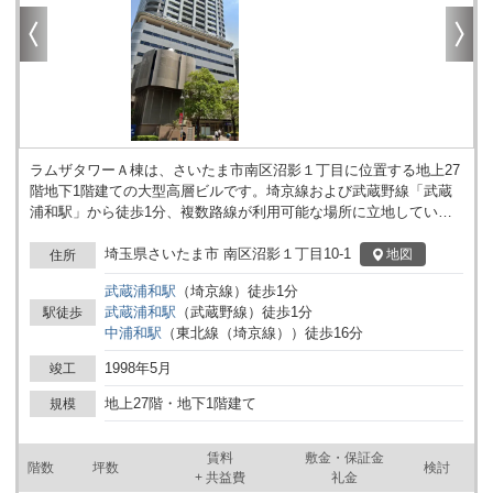
ラムザタワーＡ棟は、さいたま市南区沼影１丁目に位置する地上27
階地下1階建ての大型高層ビルです。埼京線および武蔵野線「武蔵
浦和駅」から徒歩1分、複数路線が利用可能な場所に立地していま
す。基準階面積は573.1㎡で、分割やレイアウトの検討もしやすい
広さとなっています。ビル内にはクリニックモールが併設されてお
埼玉県さいたま市 南区沼影１丁目10-1
地図
住所
り、医療関連のテナントも入居しています。管理人が常駐している
武蔵浦和
駅
（
埼京線
）
徒歩
1
分
ため、館内の管理体制にも配慮されています。また、機械式駐車場
武蔵浦和
駅
（
武蔵野線
）
徒歩
1
分
駅徒歩
を備えており、車両の利用が想定される方にも対応しています。24
中浦和
駅
（
東北線（埼京線）
）
徒歩
16
分
時間利用が可能で、管理や運用時間を限定せずに利用したい事業者
にも柔軟にご活用いただけます。光ファイバーに対応しているた
1998年5月
竣工
め、ネットワークインフラの導入もスムーズです。エレベーターは
4基設置されており、フロア間の移動も効率的です。ビルの詳細に
地上27階・地下1階建て
規模
ついてはお問い合わせください。
賃料
敷金・保証金
階数
坪数
検討
+ 共益費
礼金