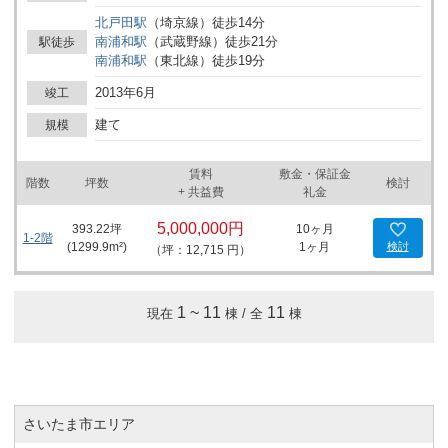
フィスの拠点としての利用を想定しやすいものです。 建物は2013
北戸田
駅
（
埼京線
）
徒歩
14
分
年6月竣工となっており、継続的な事業活動の拠点や分室、各種サ
南浦和
駅
（
武蔵野線
）
徒歩
21
分
駅徒歩
ービス拠点としての検討に適しています。また、さいたま市南区辻
南浦和
駅
（
東北線
）
徒歩
19
分
７丁目の地域特性を活かし、近隣エリアとの連携や地域密着型の事
業展開を目指す企業にも利用が考えられます。 事業用物件として、
2013年6月
竣工
建物の構造や面積、付帯設備など詳細なご要望がある際には、個別
のお問い合わせにてご案内いたします。新規事業拠点や既存の業務
建て
規模
拠点としてご検討される方は、詳細はお問い合わせください。
賃料
敷金・保証金
階数
坪数
検討
+ 共益費
礼金
5,000,000円
393.22
坪
10ヶ月
1-2階
(
1299.9
m²)
1ヶ月
検討
（坪：12,715 円）
1
~
11
11
現在
棟 / 全
棟
さいたま市エリア