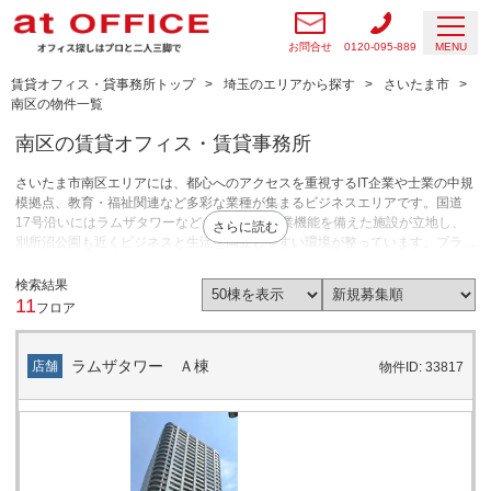
お問合せ
0120-095-889
MENU
賃貸オフィス・貸事務所トップ
埼玉のエリアから探す
さいたま市
南区の物件一覧
南区の賃貸オフィス・賃貸事務所
さいたま市南区エリアには、都心へのアクセスを重視するIT企業や士業の中規
模拠点、教育・福祉関連など多彩な業種が集まるビジネスエリアです。国道
17号沿いにはラムザタワーなどオフィスと商業機能を備えた施設が立地し、
さらに読む
別所沼公園も近くビジネスと生活を両立しやすい環境が整っています。プラウ
ドタワー武蔵浦和ステーションアリーナが竣工し、駅周辺の居住・商業機能が
拡充されました。賃貸オフィス物件は武蔵浦和エリアでIT・士業・コンサルタ
検索結果
ント・公的団体などの30〜50坪需要が多く、南浦和エリアでは学習塾や小規
11
フロア
模事務所向けの15〜30坪需要が中心です。店舗は高層マンション低層部のド
ラッグストア・クリニック・飲食店など日常利用型が選ばれています。都心へ
のアクセスを確保しながらコストと利便性のバランスが取りやすい賃料水準で
ラムザタワー Ａ棟
店舗
物件ID: 33817
す。さいたま市南区エリアは、コスト意識を持ちながら都心並みの利便性を求
める企業のオフィス拠点や、地元需要を見込むサービス店舗の展開に選ばれて
います。