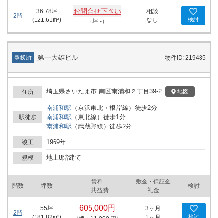
お問合せ下さい
36.78
坪
相談
2階
(
121.61
m²)
なし
検討
（坪:-）
第一大雄ビル
事務所
物件ID: 219485
埼玉県さいたま市 南区南浦和２丁目39-2
地図
住所
南浦和
駅
（
京浜東北・根岸線
）
徒歩
2
分
南浦和
駅
（
東北線
）
徒歩
1
分
駅徒歩
南浦和
駅
（
武蔵野線
）
徒歩
2
分
1969年
竣工
地上8階建て
規模
賃料
敷金・保証金
階数
坪数
検討
+ 共益費
礼金
605,000円
55
坪
3ヶ月
2階
(
181.82
m²)
1ヶ月
検討