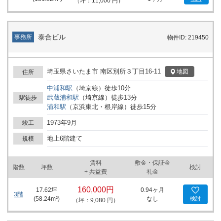
（坪：11,000 円）
泰合ビル
事務所
物件ID: 219450
埼玉県さいたま市 南区別所３丁目16-11
地図
住所
中浦和
駅
（
埼京線
）
徒歩
10
分
武蔵浦和
駅
（
埼京線
）
徒歩
13
分
駅徒歩
浦和
駅
（
京浜東北・根岸線
）
徒歩
15
分
1973年9月
竣工
地上6階建て
規模
賃料
敷金・保証金
階数
坪数
検討
+ 共益費
礼金
160,000円
17.62
坪
0.94ヶ月
3階
(
58.24
m²)
なし
検討
（坪：9,080 円）