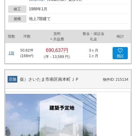
7階建ての構造により、フロアごとの独立性を確保しやすく、用途
や規模に応じた利用が可能です。 南浦和駅から複数路線でアクセス
1988年1月
竣工
ができるため、各方面からの移動を考慮した事業活動に対応できま
す。詳細はお問い合わせください。
地上7階建て
規模
賃料
敷金・保証金
階数
坪数
検討
+ 共益費
礼金
690,637円
50.82
坪
3ヶ月
1階
(
168
m²)
1ヶ月
検討
（坪：13,589 円）
仮）さいたま市南区南本町ＪＰ
店舗
物件ID: 215134