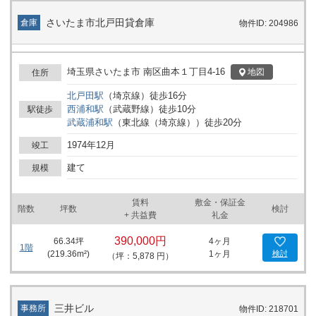
さいたま市北戸田貸倉庫
倉庫
物件ID: 204986
埼玉県さいたま市 南区曲本１丁目4-16
地図
住所
北戸田
駅
（
埼京線
）
徒歩
16
分
西浦和
駅
（
武蔵野線
）
徒歩
10
分
駅徒歩
武蔵浦和
駅
（
東北線（埼京線）
）
徒歩
20
分
1974年12月
竣工
建て
規模
賃料
敷金・保証金
階数
坪数
検討
+ 共益費
礼金
390,000円
66.34
坪
4ヶ月
1階
(
219.36
m²)
1ヶ月
検討
（坪：5,878 円）
三井ビル
事務所
物件ID: 218701