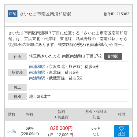
さいたま市南区南浦和店舗
店舗
物件ID: 215363
さいたま市南区南浦和３丁目に位置する「さいたま市南区南浦和店
舗」は、京浜東北・根岸線、東北線、武蔵野線の「南浦和駅」から
徒歩5分の距離にあります。複数路線が交わる南浦和駅から同一の
距離となっており、各方面からの移動がしやすい立地となっていま
す。 建物は地上3階建てで、エレベーターが1基設置されていま
埼玉県さいたま市 南区南浦和３丁目17-2
地図
住所
す。一棟貸しとなっているため、フロアごとに異なる用途での利用
南浦和
駅
（
京浜東北・根岸線
）
徒歩
5
分
や拠点の一体的な運営など、計画に合わせた空間の使い方が可能で
南浦和
駅
（
東北線
）
徒歩
5
分
駅徒歩
す。開放的な利用イメージが想定され、事業運営に必要な動線を建
南浦和
駅
（
武蔵野線
）
徒歩
5
分
物全体で柔軟に構築できます。 南浦和３丁目のエリアは、周辺環境
との調和を図りやすい立地です。建物全体を自由度高く活用したい
竣工
事業者や、個別性の高いレイアウトをお考えの方に適しています。
地上3階建て
詳細はお問い合わせください。
規模
賃料
敷金・保証金
階数
坪数
検討
+ 共益費
礼金
828,000円
69
坪
6ヶ月
1-3階
(
228.09
m²)
なし
検討
（坪：12,000 円）