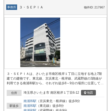
３・ＳＥＰＩＡ
事務所
物件ID: 217967
３・ＳＥＰＩＡは、さいたま市南区根岸１丁目に立地する地上7階
建ての建物です。東北線、京浜東北・根岸線、武蔵野線の3路線が
利用できる南浦和駅から、それぞれ徒歩8～9分の場所に位置してい
ます。周辺には住宅や小規模な事業所、各種店舗などが点在し、多
様な活動拠点として利用されています。 建物はオフィス用途をはじ
埼玉県さいたま市 南区根岸１丁目6-12
地図
住所
めとした法人利用を想定した造りとなっており、エレベーターが1
南浦和
駅
（
京浜東北・根岸線
）
徒歩
9
分
基設置されているため、来客や従業員の移動も円滑に行えます。建
南浦和
駅
（
東北線
）
徒歩
8
分
駅徒歩
築物の基準として新耐震基準に適合していることが特徴です。地上
南浦和
駅
（
武蔵野線
）
徒歩
9
分