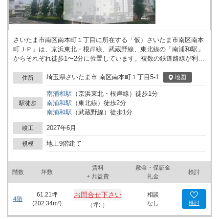
さいたま市南区南本町１丁目に所在する「仮）さいたま市南区南本
町ＪＰ」は、京浜東北・根岸線、武蔵野線、東北線の「南浦和駅」
からそれぞれ徒歩1〜2分に位置しています。複数の鉄道路線が利用
可能なエリアにあり、駅からの移動距離が短いため、電車での来訪
が想定される事業にも対応できます。地上9階建ての建物で、クリ
埼玉県さいたま市 南区南本町１丁目5-1
地図
住所
ニックモールとして計画されており、医療関連用途が想定されてい
南浦和
駅
（
京浜東北・根岸線
）
徒歩
1
分
ます。エレベーター1基が設けられているため、階層間の移動にも
南浦和
駅
（
東北線
）
徒歩
2
分
駅徒歩
配慮されています。駅周辺の立地特性から、訪問者や利用者の動線
南浦和
駅
（
武蔵野線
）
徒歩
1
分
もイメージしやすい構成です。周囲の街並みや近隣施設の状況も含
め、開業や事業運営の計画を検討する際の候補となります。竣工は
2027年6月
竣工
2027年3月を予定しています。詳細はお問い合わせください。
地上9階建て
規模
賃料
敷金・保証金
階数
坪数
検討
+ 共益費
礼金
お問合せ下さい
61.21
坪
相談
4階
(
202.34
m²)
なし
検討
（坪:-）