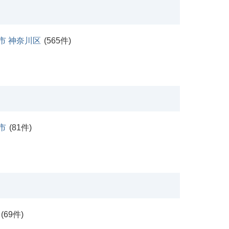
市 神奈川区
(
565
件)
市
(
81
件)
(
69
件)