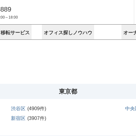
-889
0～18:00
・移転サービス
オフィス探しノウハウ
オー
物件掲載依頼
埼玉
千葉
スが選ばれる理由
空室
安心への取
に
無料オフィスレイアウト作成
スタッフ紹介
内装に関する
プライバシー
お困りの
成約賃料を予測
す
エリアから探す
エリアから
けサービス
オーナー様
ンタビュー
オフィスお
リノベーション
路線から探す
路線から探
空室対策に居抜きをすすめる理
 用語集
オフィス移
探す
こだわりから探す
こだわりか
考に探す
賃料相場を参考に探す
賃料相場を
ビル売却でビジネス拡大
ビル管理
に
東京本社
神奈川支店 横浜営業所
大阪支店 梅田営業所
介
東京都
お困りの
地図から探す
原状回復
地図から探
オーナー様
オフィス移転に関するお役立ちコンテンツ
ード
ニックを探す
埼玉のクリニックを探す
千葉のクリ
渋谷区
(
4909
件)
中央
ビルアド
ベンチャー.jp
新宿区
(
3907
件)