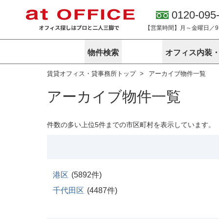
0120-095
【営業時間】月～金曜日／9:0
物件検索
オフィス内装
賃貸オフィス・貸事務所トップ
アーカイブ物件一覧
東京
神奈川
アットオフィ
サービス内容
会社概要
アーカイブ物件一覧
エリアから探す
エリアから探
オーナー様向
ご契約者様イ
オフィス内装・移転サービス
路線から探す
路線から探す
企業情報
オーナー様へ
オフィス移転
こだわりから探す
こだわりから
オフィス探しノウハウ
件数の多い上位5件までの市区町村を表示しています。
賃料相場を参考に探す
賃料相場を参
オフィス紹
地図から探す
地図から探す
無料ダウンロ
居抜き物件特集
神奈川のクリ
アットオフィス関連サイト
居抜きで入居・退去
港区
(
5892
件)
シェア・レンタルオフィス
アットクリニック
アットレジデンス
千代田区
(
4487
件)
バーチャルオフィス
東京のクリニックを探す