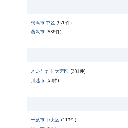
大阪
その他
エリアから探す
地図から探す
横浜市 中区
(
970
件)
路線から探す
藤沢市
(
536
件)
こだわりから探す
賃料相場を参考に探す
地図から探す
大阪のクリニックを探す
さいたま市 大宮区
(
281
件)
川越市
(
53
件)
千葉市 中央区
(
113
件)