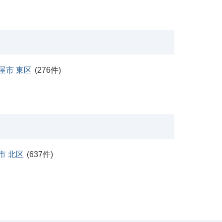
屋市 東区
(
276
件)
市 北区
(
637
件)