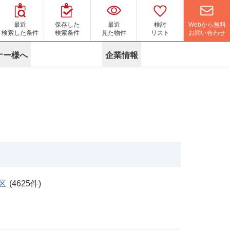
Webから無料
最近
保存した
最近
検討
お問い合わせ
検索した条件
検索条件
見た物件
リスト
ナー様へ
企業情報
マイソク作成サービス
名古屋
り組み
よくある質問
ポリシー
内装に関するお問合せフォーム
ニュース
リーシングマネジメント
探す
エリアから探す
役立ちコラム
サブリース
す
路線から探す
由
転に関するよくある質問
ら探す
こだわりから探す
参考に探す
賃料相場を参考に探す
賃料保証サービス
す
蛍光灯の廃止に備えてLED化へ
地図から探す
ニックを探す
名古屋のクリニックを探す
区
(
4625
件)
ベンチャー・フォーラム