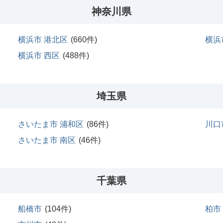
神奈川県
横浜市 港北区
(
660
件)
横浜
横浜市 西区
(
488
件)
埼玉県
さいたま市 浦和区
(
86
件)
川口
さいたま市 南区
(
46
件)
千葉県
船橋市
(
104
件)
柏市