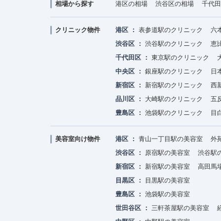
相場から探す
港区の相場
渋谷区の相場
千代田
クリニック物件
港区
表参道駅のクリニック
六
渋谷区
渋谷駅のクリニック
恵
千代田区
東京駅のクリニック
中央区
銀座駅のクリニック
日
新宿区
新宿駅のクリニック
西
品川区
大崎駅のクリニック
五
豊島区
池袋駅のクリニック
目
美容室向け物件
港区
青山一丁目駅の美容室
外
渋谷区
原宿駅の美容室
渋谷駅
新宿区
新宿駅の美容室
高田馬
目黒区
目黒駅の美容室
豊島区
池袋駅の美容室
世田谷区
三軒茶屋駅の美容室