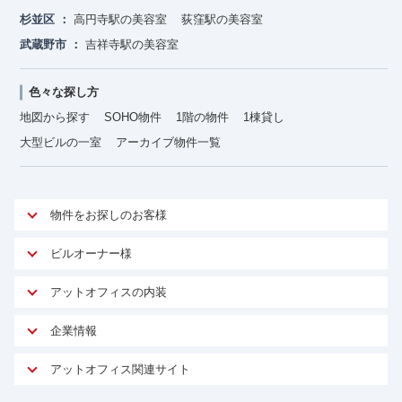
杉並区
高円寺駅の美容室
荻窪駅の美容室
武蔵野市
吉祥寺駅の美容室
色々な探し方
地図から探す
SOHO物件
1階の物件
1棟貸し
大型ビルの一室
アーカイブ物件一覧
物件をお探しのお客様
アットオフィスが選ばれる理由
ビルオーナー様
安心への取り組み
オーナー様向けサービス
アットオフィスの内装
ご契約者様インタビュー
物件掲載依頼
サービス内容
オフィスお役立ちコラム
企業情報
マイソク作成
無料オフィスレイアウト作成
オフィス移転 用語集
会社概要
物件情報から成約賃料を予測
アットオフィス関連サイト
内装に関するよくある質問
オフィス移転スケジュール
スタッフ紹介
リーシングマネジメント
アットクリニック