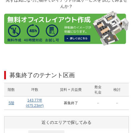
先ずは気になった物件でレイアウト作成サービスを 試してみませ
んか？
募集終了のテナント区画
敷金
階数
坪数
賃料 + 共益費
検討
礼金
143.77
坪
5階
募集終了
-
-
(
475.23
m²)
近くのエリアで探してみる