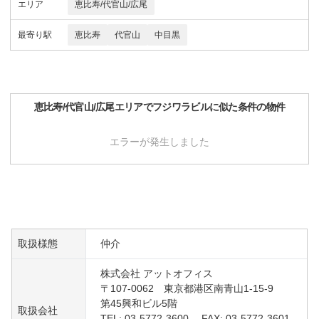
エリア
恵比寿/代官山/広尾
最寄り駅
恵比寿
代官山
中目黒
恵比寿/代官山/広尾
エリアで
フジワラビル
に似た条件の物件
エラーが発生しました
取扱様態
仲介
株式会社 アットオフィス
〒107-0062 東京都港区南青山1-15-9
第45興和ビル5階
取扱会社
TEL: 03-5772-3600 FAX: 03-5772-3601