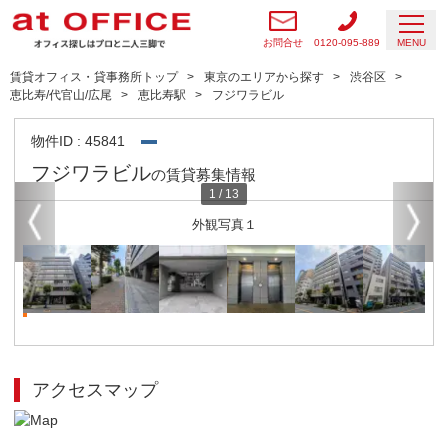
お問合せ
0120-095-889
MENU
賃貸オフィス・貸事務所トップ
東京のエリアから探す
渋谷区
恵比寿/代官山/広尾
恵比寿駅
フジワラビル
物件ID : 45841
フジワラビル
の賃貸募集情報
1
/
13
外観写真１
アクセスマップ