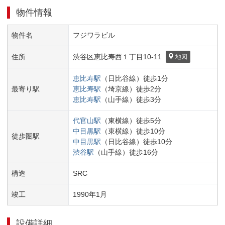
物件情報
物件名
フジワラビル
住所
渋谷区
恵比寿西１丁目
10-11
地図
恵比寿
駅
（
日比谷線
）
徒歩
1
分
最寄り駅
恵比寿
駅
（
埼京線
）
徒歩
2
分
恵比寿
駅
（
山手線
）
徒歩
3
分
代官山
駅
（
東横線
）
徒歩
5
分
中目黒
駅
（
東横線
）
徒歩
10
分
徒歩圏駅
中目黒
駅
（
日比谷線
）
徒歩
10
分
渋谷
駅
（
山手線
）
徒歩
16
分
構造
SRC
竣工
1990
年
1
月
設備詳細