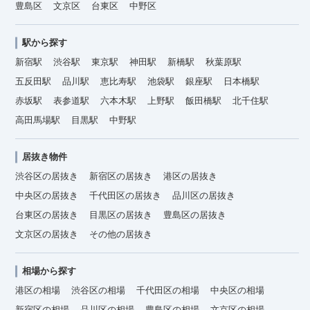
豊島区
文京区
台東区
中野区
駅から探す
新宿駅
渋谷駅
東京駅
神田駅
新橋駅
秋葉原駅
五反田駅
品川駅
恵比寿駅
池袋駅
銀座駅
日本橋駅
赤坂駅
表参道駅
六本木駅
上野駅
飯田橋駅
北千住駅
高田馬場駅
目黒駅
中野駅
居抜き物件
渋谷区の居抜き
新宿区の居抜き
港区の居抜き
中央区の居抜き
千代田区の居抜き
品川区の居抜き
台東区の居抜き
目黒区の居抜き
豊島区の居抜き
文京区の居抜き
その他の居抜き
相場から探す
港区の相場
渋谷区の相場
千代田区の相場
中央区の相場
新宿区の相場
品川区の相場
豊島区の相場
文京区の相場