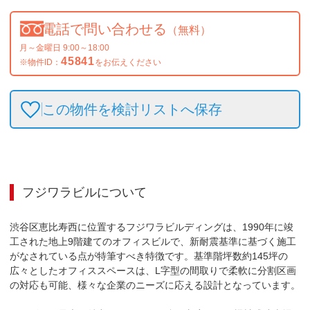
電話で問い合わせる
（無料）
月～金曜日 9:00～18:00
45841
※物件ID：
をお伝えください
この物件を検討リストへ保存
フジワラビル
について
渋谷区恵比寿西に位置するフジワラビルディングは、1990年に竣
工された地上9階建てのオフィスビルで、新耐震基準に基づく施工
がなされている点が特筆すべき特徴です。基準階坪数約145坪の
広々としたオフィススペースは、L字型の間取りで柔軟に分割区画
の対応も可能、様々な企業のニーズに応える設計となっています。
