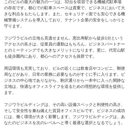
このビルの最大の魅力の一つは、32台を収容できる機械式駐車場
の存在です。都心での駐車スペースは貴重で、ビジネスにおいて大
きな利点をもたらします。また、セキュリティ面でも安心できる機
械警備システムを導入しており、テナント企業の安全をしっかりと
守ります。

フジワラビルの立地も見逃せません。恵比寿駅から徒歩1分という
アクセスの良さは、従業員の通勤はもちろん、ビジネスパートナー
とのミーティングでも大きなメリットになります。更に、代官山駅
も徒歩圏内にあり、都心へのアクセスも抜群です。

周辺環境も充実しており、ビルの近くには飲食店やコンビニ、郵便
局などがあり、日常の業務に必要なものがすぐに手に入ります。ビ
ジネスの中心地でありながら、駒沢通りから一本中に入った閑静な
立地は、快適なオフィスライフを送るための理想的な環境を提供し
ます。

フジワラビルディングは、その高い設備スペックと利便性の高さ、
そして安全性を兼ね備えた賃貸オフィスビルです。ビジネスの成功
には、働く環境が大きく影響します。フジワラビルディングは、あ
なたのビジネスを次のレベルへと導く最適な選択となるでしょう。