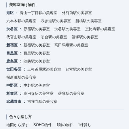
美容室向け物件
港区
青山一丁目駅の美容室
外苑前駅の美容室
六本木駅の美容室
表参道駅の美容室
新橋駅の美容室
渋谷区
原宿駅の美容室
渋谷駅の美容室
恵比寿駅の美容室
代官山駅の美容室
初台駅の美容室
笹塚駅の美容室
新宿区
新宿駅の美容室
高田馬場駅の美容室
目黒区
目黒駅の美容室
豊島区
池袋駅の美容室
世田谷区
三軒茶屋駅の美容室
経堂駅の美容室
桜新町駅の美容室
中野区
中野駅の美容室
杉並区
高円寺駅の美容室
荻窪駅の美容室
武蔵野市
吉祥寺駅の美容室
色々な探し方
地図から探す
SOHO物件
1階の物件
1棟貸し