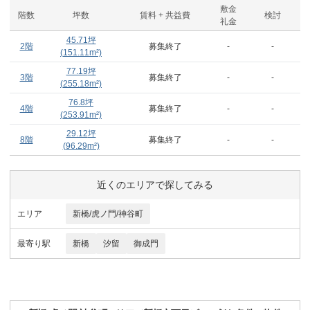
敷金
階数
坪数
賃料 + 共益費
検討
礼金
45.71
坪
2階
募集終了
-
-
(
151.11
m²)
77.19
坪
3階
募集終了
-
-
(
255.18
m²)
76.8
坪
4階
募集終了
-
-
(
253.91
m²)
29.12
坪
8階
募集終了
-
-
(
96.29
m²)
近くのエリアで探してみる
エリア
新橋/虎ノ門/神谷町
最寄り駅
新橋
汐留
御成門