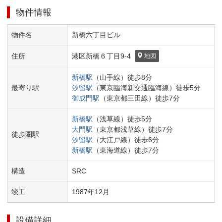
物件情報
物件名
新橋六丁目ビル
住所
港区
新橋６丁目
9-4
地図
新橋
駅
（
山手線
）
徒歩
8
分
最寄り駅
汐留
駅
（
東京臨海新交通臨海線
）
徒歩
5
分
御成門
駅
（
東京都三田線
）
徒歩
7
分
新橋
駅
（
浅草線
）
徒歩
5
分
大門
駅
（
東京都浅草線
）
徒歩
7
分
徒歩圏駅
汐留
駅
（
大江戸線
）
徒歩
6
分
新橋
駅
（
東海道線
）
徒歩
7
分
構造
SRC
竣工
1987
年
12
月
設備詳細