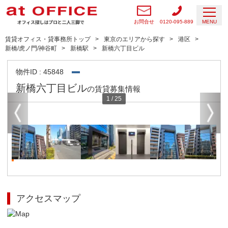
お問合せ
0120-095-889
MENU
賃貸オフィス・貸事務所トップ
東京のエリアから探す
港区
新橋/虎ノ門/神谷町
新橋駅
新橋六丁目ビル
物件ID : 45848
新橋六丁目ビル
の賃貸募集情報
1
/
25
アクセスマップ