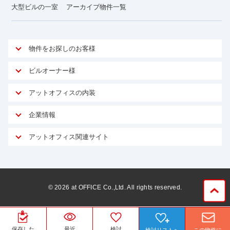
大型ビルの一室
アーカイブ物件一覧
物件をお探しのお客様
アットオフィスが選ばれる理由
ビルオーナー様
安心への取り組み
オーナー様向けサービス
アットオフィスの内装
ご契約者様インタビュー
物件掲載依頼
サービス内容
オフィスお役立ちコラム
企業情報
マイソク作成
無料オフィスレイアウト作成
オフィス移転 用語集
会社概要
物件情報から成約賃料を予測
アットオフィス関連サイト
内装に関するよくある質問
オフィス移転スケジュール
スタッフ紹介
リーシングマネジメント
アットクリニック
内装に関するお問い合わせフォーム
オフィス移転に関するよくある質問
プライバシーポリシー
リノベーション
アットレジデンス
オフィス移転ガイド無料ダウンロード
サイトマップ
サブリース
ビルアド
©
2026
at OFFICE Co.,Ltd. All rights reserved.
居抜きで入居・退去
ニュース
空室対策に居抜きをすすめる理由
ベンチャー.jp
WEBフォームからお問い合わせ
ビルを売却してビジネス拡大
ベンチャー・フォーラム
保存した
最近
検討
検討リストへ
この物件に