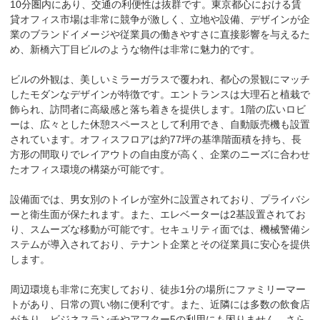
10分圏内にあり、交通の利便性は抜群です。東京都心における賃
貸オフィス市場は非常に競争が激しく、立地や設備、デザインが企
業のブランドイメージや従業員の働きやすさに直接影響を与えるた
め、新橋六丁目ビルのような物件は非常に魅力的です。

ビルの外観は、美しいミラーガラスで覆われ、都心の景観にマッチ
したモダンなデザインが特徴です。エントランスは大理石と植栽で
飾られ、訪問者に高級感と落ち着きを提供します。1階の広いロビ
ーは、広々とした休憩スペースとして利用でき、自動販売機も設置
されています。オフィスフロアは約77坪の基準階面積を持ち、長
方形の間取りでレイアウトの自由度が高く、企業のニーズに合わせ
たオフィス環境の構築が可能です。

設備面では、男女別のトイレが室外に設置されており、プライバシ
ーと衛生面が保たれます。また、エレベーターは2基設置されてお
り、スムーズな移動が可能です。セキュリティ面では、機械警備シ
ステムが導入されており、テナント企業とその従業員に安心を提供
します。

周辺環境も非常に充実しており、徒歩1分の場所にファミリーマー
トがあり、日常の買い物に便利です。また、近隣には多数の飲食店
があり、ビジネスランチやアフター5の利用にも困りません。さら