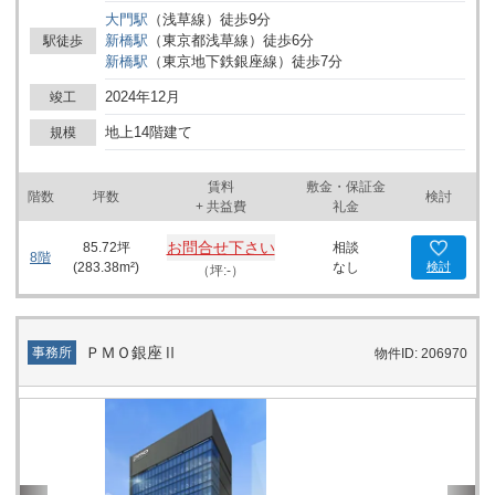
キュリティ面での安心感が高く、プライバシーを重視する業務に最
大門
駅
（
浅草線
）
徒歩
9
分
適です。特に2～8階は283.38㎡、9～14階は283.10㎡の広さを誇
新橋
駅
（
東京都浅草線
）
徒歩
6
分
駅徒歩
り、ゆとりあるスペースを提供します。 室内にはLow-Eペアガラス
新橋
駅
（
東京地下鉄銀座線
）
徒歩
7
分
のカーテンウォールが採用されており、自然光を取り入れることで
明るく開放的な空間を実現しています。また、優れた遮熱・断熱性
2024年12月
竣工
により、省エネ効果が期待でき、空調コストの削減にも役立ちま
す。さらに、個別空調が各ゾーンごとに細かく分割されているた
地上14階建て
規模
め、効率的に使用することが可能です。夜間や休日にも柔軟に対応
できるため、快適な環境を維持しつつ、エネルギーの無駄を抑える
賃料
敷金・保証金
ことができます。 ビル内にはエレベーターや駐車場が完備され、
階数
坪数
検討
+ 共益費
礼金
24時間使用可能なため、フレキシブルな働き方をサポートします。
また、男女別のトイレが設置されており、快適に利用できる環境が
お問合せ下さい
85.72
坪
相談
整っています。 新橋エリアでの拠点設立に最適な「PMO新橋Ⅱ」
8階
(
283.38
m²)
なし
検討
（坪:-）
で、より効率的かつ快適な業務環境を手に入れてください。
ＰＭＯ銀座Ⅱ
事務所
物件ID: 206970