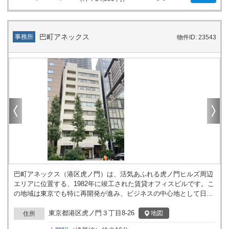
巴町アネックス
事務所
物件ID: 23543
巴町アネックス（港区虎ノ門）は、活気あふれる虎ノ門ヒルズ周辺
エリアに位置する、1982年に竣工された賃貸オフィスビルです。こ
の地域は東京でも特に再開発が進み、ビジネスの中心地として日々
進化を遂げています。今日、巴町アネックスは、その絶好の立地と
整備された設備で、多くの企業にとって魅力的なオフィススペース
東京都港区虎ノ門３丁目8-26
地図
住所
となっています。 ビルは9階建てで、各フロアは25～30坪弱の規模