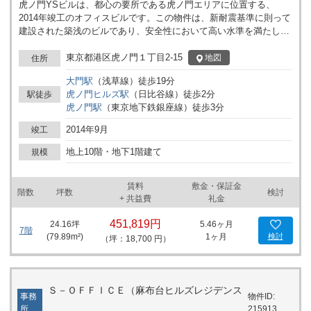
虎ノ門YSビルは、都心の要所である虎ノ門エリアに位置する、
2014年竣工のオフィスビルです。この物件は、新耐震基準に則って
建設された築浅のビルであり、安全性において高い水準を満たして
います。虎ノ門駅からわずか徒歩3分という駅近の立地でありなが
ら、3駅以上を利用可能な交通網の利便性を誇ります。このことか
東京都港区虎ノ門１丁目2-15
地図
住所
ら、従業員や来訪者のアクセスのしやすさが大きな利点となってい
大門
駅
（
浅草線
）
徒歩
19
分
ます。 虎ノ門YSビルは、港区虎ノ門1丁目に所在し、ビジネスの中
虎ノ門ヒルズ
駅
（
日比谷線
）
徒歩
2
分
駅徒歩
心地であることから、企業のブランドイメージ向上に寄与します。
虎ノ門
駅
（
東京地下鉄銀座線
）
徒歩
3
分
また、オフィス賃貸物件としては非常に珍しい、ビル内に駐車場を
備えている点も特筆すべき特徴です。これにより、車を利用する従
2014年9月
竣工
業員や来訪者にとっても利便性が高まります。 ビルのセキュリティ
面では、機械警備が完備されており、入居企業とその従業員に安心
地上10階・地下1階建て
規模
感を提供します。さらに、エレベーターは1機ですが、ビルの規模
に見合った運用がされており、スムーズな移動を支援しています。
賃料
敷金・保証金
このビルの独自の魅力としては、まず立地の良さが挙げられます。
階数
坪数
検討
+ 共益費
礼金
複数の駅や路線を利用できることで、ビジネスの機会を広げること
ができるでしょう。また、築浅でありながら新耐震基準に対応して
451,819円
24.16
坪
5.46ヶ月
いることは、安全面において非常に重要な要素です。ビル内に駐車
7階
(
79.89
m²)
1ヶ月
検討
（坪：18,700 円）
場を有することも、車を利用するビジネスパーソンにとっては大き
なメリットです。 総じて、虎ノ門YSビルは、立地、安全性、利便
性を兼ね備えたオフィスビルであり、様々な業種の企業にとって魅
力的な選択肢となるでしょう。このビルが提供する環境は、働きや
Ｓ－ＯＦＦＩＣＥ（麻布台ヒルズレジデンス
すさやビジネスの効率化を促進し、企業の成長と発展に寄与するこ
物件ID:
事務
とが期待されます。
215913
所