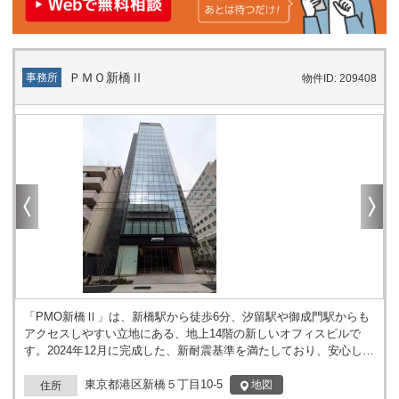
ＰＭＯ新橋Ⅱ
事務所
物件ID: 209408
「PMO新橋Ⅱ」は、新橋駅から徒歩6分、汐留駅や御成門駅からも
アクセスしやすい立地にある、地上14階の新しいオフィスビルで
す。2024年12月に完成した、新耐震基準を満たしており、安心して
長くご利用いただけます。 このビルの特徴は、2階から14階までの
各フロアが1テナント専有となっていることです。これにより、セ
東京都港区新橋５丁目10-5
地図
住所