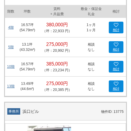
るでしょう。 立地に関しても、赤羽橋駅というアクセスの良さがビ
賃料
敷金・保証金
ジネスの拠点としての利便性を高めています。さらに、東京タワー
階数
坪数
検討
+ 共益費
礼金
が近隣にあることで、毎日の仕事に刺激と活力を与えてくれるはず
です。 室内は、什器便のみで完結する柔軟性の高さを持ち、利用者
380,000円
16.57
坪
1ヶ月
が自由に空間をカスタマイズできる点も大きな魅力です。このよう
4階
(
54.79
m²)
1ヶ月
検討
（坪：22,933 円）
な設計思想は、クリエイティブな思考が求められる業界のプロフェ
ッショナルにとって、理想的な環境を提供します。 このデザインオ
フィスは、ただの働く場所を超え、ビジネスとプライベートの両方
275,000円
13.1
坪
相談
5階
を豊かにする機能と空間を備えています。東京の中心部でビジネス
(
43.32
m²)
なし
検討
（坪：20,992 円）
を展開する企業や起業家にとって、ここはただのオフィスではな
く、成功への新たなステージとなるでしょう。
385,000円
16.57
坪
相談
10階
(
54.79
m²)
なし
検討
（坪：23,234 円）
275,000円
13.49
坪
相談
13階
(
44.6
m²)
なし
検討
（坪：20,385 円）
浜口ビル
事務所
物件ID: 13775