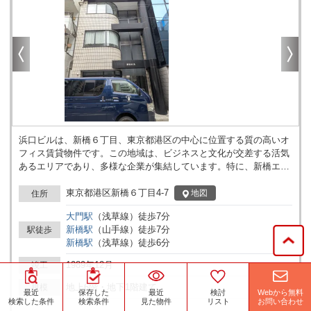
浜口ビルは、新橋６丁目、東京都港区の中心に位置する質の高いオ
フィス賃貸物件です。この地域は、ビジネスと文化が交差する活気
あるエリアであり、多様な企業が集結しています。特に、新橋エリ
アは交通の便が良く、東京都心へのアクセスが容易なため、多くの
ビジネスマンにとって魅力的な立地条件を持っています。 浜口ビル
東京都港区新橋６丁目4-7
地図
住所
自体は、機能性と快適性を兼ね備えたオフィススペースを提供して
大門
駅
（
浅草線
）
徒歩
7
分
おります。このビルは、エレベーターが1機設置されており、スム
新橋
駅
（
山手線
）
徒歩
7
分
駅徒歩
ーズな移動が可能です。また、周囲には多数の飲食店や商業施設が
新橋
駅
（
浅草線
）
徒歩
6
分
あり、ビジネスの合間にリフレッシュや外食が容易に楽しめるのも
大きな魅力です。 立地に関して、新橋駅から徒歩圏内に位置してお
1989年12月
竣工
り、JR線を始めとする複数の交通ネットワークにアクセスしやすい
のが特徴です。これにより、都内各地への移動が容易であり、ビジ
地上6階・地下1階建て
規模
Webから無料
最近
保存した
最近
検討
ネスのフレキシビリティが高まります。さらに、羽田空港や成田空
お問い合わせ
検索した条件
検索条件
見た物件
リスト