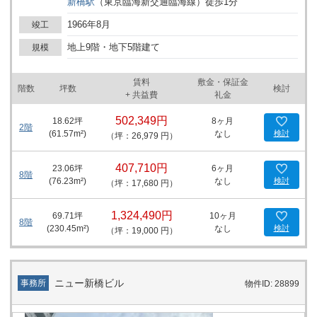
新橋
駅
（
東京臨海新交通臨海線
）
徒歩
1
分
のある空間で迎えます。このような印象的なエントランスは、企業
イメージを高める上で重要な役割を果たします。ビル内の設備にお
1966年8月
竣工
いても、男女別の共用トイレを設置しており、貸室をより広く有効
に使用できる設計になっています。これは、オフィスのレイアウト
地上9階・地下5階建て
規模
の自由度を高め、効率的な作業空間を実現する上での利点です。 1
階には飲食店が入居しており、ビル利用者の利便性をさらに高めて
賃料
敷金・保証金
います。このような施設は、ビル内での食事や打ち合わせの場とし
階数
坪数
検討
+ 共益費
礼金
て活用でき、ビジネスの日常におけるストレスの軽減に寄与しま
す。 建物自体は、1966年の新耐震基準以前に竣工した物件であ
502,349円
18.62
坪
8ヶ月
り、歴史ある建造物としての価値も持ち合わせています。耐震性に
2階
(
61.57
m²)
なし
検討
（坪：26,979 円）
関しては現行基準との差異がある可能性も考慮に入れる必要があり
ますが、その点については最新の情報をもとに確認が求められま
す。 ビル内には駐車場が設けられており、自動車を利用する従業員
407,710円
23.06
坪
6ヶ月
8階
または来訪者の利便性を高めています。このような設備は、特に都
(
76.23
m²)
なし
検討
（坪：17,680 円）
心部においては高い付加価値を持つと言えます。また、エレベータ
ーは5機設置されており、ビル内の移動のスムーズさを保証しま
1,324,490円
69.71
坪
10ヶ月
す。 新橋駅前ビル１号館ビルは、その立地、設備、アクセスの良さ
8階
(
230.45
m²)
なし
検討
（坪：19,000 円）
を活かし、多様なビジネスのニーズに応えることが可能です。これ
らの特徴は、企業のブランディングや労働環境の向上に寄与し、ビ
ジネスの成功に不可欠な要素となります。本ビルの魅力を最大限に
活用することで、企業は競争の激しいビジネス環境において一歩リ
ニュー新橋ビル
事務所
物件ID: 28899
ードすることが可能となるでしょう。