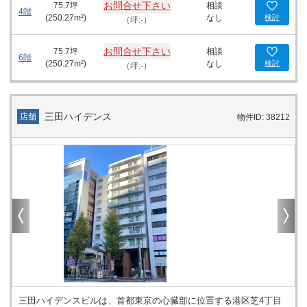
お問合せ下さい
75.7
坪
相談
置されており、屋上テラスやテナント専用の喫煙スペースも完備。
4階
(
250.27
m²)
なし
検討
（坪:-）
仕事の合間のリフレッシュにも最適です。機械式駐車場もあり、車
でのアクセスも容易です。 周辺には、飲食店が充実しており、ビジ
ネスランチやアフター5の時間も充実。コンビニも徒歩圏内にあ
お問合せ下さい
75.7
坪
相談
6階
り、日々の忙しいビジネスパーソンのニーズに応えます。 PMO銀
(
250.27
m²)
なし
検討
（坪:-）
座Ⅱは、最新の耐震基準を満たし、快適で安心なビジネス環境を提
供する新時代のオフィスビルです。銀座でのビジネス拠点をお探し
の企業様に、最適なスペースとなることでしょう。
三田ハイデンス
店舗
物件ID: 38212
三田ハイデンスビルは、首都東京の心臓部に位置する港区芝4丁目