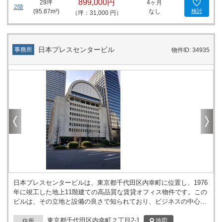
899,000円
29
坪
4ヶ月
め、ランチタイムやビジネスディナーの選択肢が豊富です。ビルか
2階
(
95.87
m²)
なし
検討
（坪：31,000 円）
ら見える汐留の高層ビル群やフジテレビの景色は、都市の活気を感
じさせてくれます。 銀座槇町ビルは、24時間利用可能で、天井高
2940mmの開放的な空間があなたのビジネスをサポートします。立
地、設備、周辺環境と三拍子揃ったこのビルで、あなたのビジネス
日本プレスセンタービル
事務所
物件ID: 34935
の成功を後押しします。 銀座でのオフィス探しをお考えの方、ぜひ
銀座槇町ビルをご検討ください。快適なオフィスライフとビジネス
の発展を、ここから始めませんか？お問い合わせを心よりお待ちし
ております。
日本プレスセンタービルは、東京都千代田区内幸町に位置し、1976
年に竣工した地上11階建ての高品質な賃貸オフィス物件です。この
ビルは、その立地と設備の良さで知られており、ビジネスの中心地
である霞が関エリアと内幸町エリアに隣接しています。最寄り駅で
ある内幸町駅からは徒歩2分、霞ケ関駅からは徒歩3分という抜群の
東京都千代田区内幸町２丁目2-1
地図
住所