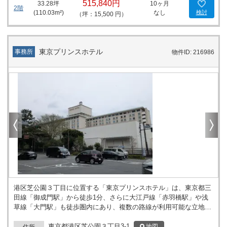
515,840円
33.28
坪
10ヶ月
上させるだけでなく、省エネルギーの観点からも貢献しています。
2階
(
110.03
m²)
なし
検討
（坪：15,500 円）
これにより、企業はオペレーションコストの削減にも繋がります。
東京建硝ビルは、その立地、設備、周辺環境において、様々なビジ
ネスの展開に適した環境を提供しています。特に、外部の騒音に悩
まされることなく集中して仕事に取り組みたい企業や、アクセスの
東京プリンスホテル
事務所
物件ID: 216986
良さを重視する企業にとって、最適なオフィススペースと言えるで
しょう。東京建硝ビルは、ビジネスの成功に必要なすべての要素を
備え、企業が次のステップに進むための基盤を提供する、非常に魅
力的な物件です。
港区芝公園３丁目に位置する「東京プリンスホテル」は、東京都三
田線「御成門駅」から徒歩1分、さらに大江戸線「赤羽橋駅」や浅
草線「大門駅」も徒歩圏内にあり、複数の路線が利用可能な立地で
す。都内主要エリアへの移動がしやすい環境にあり、駅からの距離
も近いため、日常的な移動や来訪者の案内にも配慮されています。
東京都港区芝公園３丁目3-1
地図
住所