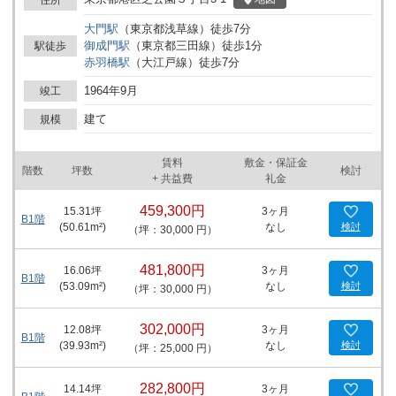
建物には会議室が備えられており、ビジネスシーンでの打ち合わせ
大門
駅
（
東京都浅草線
）
徒歩
7
分
や社内外のミーティングに利用できます。敷地周辺は芝公園の緑が
御成門
駅
（
東京都三田線
）
徒歩
1
分
駅徒歩
広がるエリアで、都市の中でも落ち着いた環境です。ホテルとして
赤羽橋
駅
（
大江戸線
）
徒歩
7
分
運営されているため、宿泊施設や共用部の管理が行き届いている点
も特徴です。各種ビジネスイベントの開催や、来客対応を伴うオフ
1964年9月
竣工
ィスの拠点としての利用など、様々なシーンで建物の機能が活用さ
れています。 東京プリンスホテルは、都心部で業務を行う法人にと
建て
規模
って、駅近の立地と会議施設を活用したワークスタイルを可能とし
ています。詳細はお問い合わせください。
賃料
敷金・保証金
階数
坪数
検討
+ 共益費
礼金
459,300円
15.31
坪
3ヶ月
B1階
(
50.61
m²)
なし
検討
（坪：30,000 円）
481,800円
16.06
坪
3ヶ月
B1階
(
53.09
m²)
なし
検討
（坪：30,000 円）
302,000円
12.08
坪
3ヶ月
B1階
(
39.93
m²)
なし
検討
（坪：25,000 円）
282,800円
14.14
坪
3ヶ月