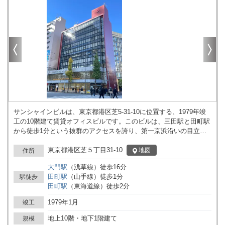
ないでしょう。
サンシャインビルは、東京都港区芝5-31-10に位置する、1979年竣
工の10階建て賃貸オフィスビルです。このビルは、三田駅と田町駅
から徒歩1分という抜群のアクセスを誇り、第一京浜沿いの目立つ
角地に建っています。その赤い外壁と前面ガラス張りの外観は、周
辺のオフィス街において顕著な視認性を持ち、テナントのブランド
東京都港区芝５丁目31-10
地図
住所
イメージ向上に寄与することでしょう。 ワンフロア約60坪の広さ
大門
駅
（
浅草線
）
徒歩
16
分
を持つこのビルは、効率的なレイアウトを可能にする長方形に近い
田町
駅
（
山手線
）
徒歩
1
分
駅徒歩
間取りを採用しており、男女別トイレや給湯室がエレベーターホー
田町
駅
（
東海道線
）
徒歩
2
分
ルに設置されている点も、使い勝手の良さを示します。1基のエレ
ベーターが設置されており、セキュリティは機械警備により24時間
1979年1月
竣工
体制での利用が可能です。 サンシャインビル周辺は飲食店が充実し
ており、ビジネスシーンでのランチや打ち合わせにも便利です。ま
地上10階・地下1階建て
規模