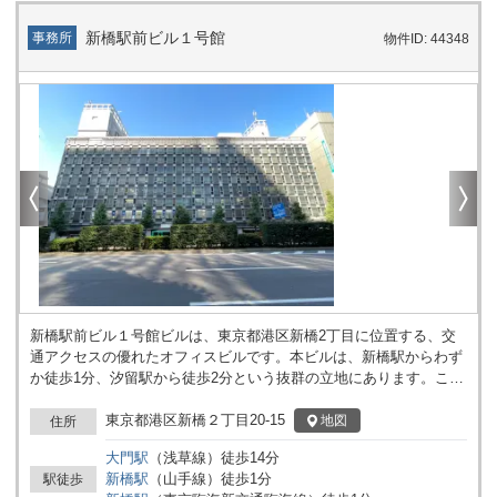
文化の交差点であり、多くの企業にとって魅力的なビジネスの展開
地です。サクセス銀座７ビルは、そのような地域において、企業が
新橋駅前ビル１号館
事務所
物件ID: 44348
成功へと導くための基盤を提供します。 高いスペック、抜群の立
地、そして柔軟な利用が可能な「サクセス銀座７ビル」。あなたの
ビジネスを次のレベルへと押し上げるための、理想的なオフィス空
間をぜひ一度、ご覧になってはいかがでしょうか。
新橋駅前ビル１号館ビルは、東京都港区新橋2丁目に位置する、交
通アクセスの優れたオフィスビルです。本ビルは、新橋駅からわず
か徒歩1分、汐留駅から徒歩2分という抜群の立地にあります。この
立地は、ビジネスの中心地である東京都心において、社員やクライ
アントの移動の利便性を高めることに寄与します。また、新橋駅は
東京都港区新橋２丁目20-15
地図
住所
複数の鉄道線が利用可能であり、都内外へのアクセスが非常に容易
大門
駅
（
浅草線
）
徒歩
14
分
です。これは、ビジネスの機動性を高める重要な要素です。 エント
新橋
駅
（
山手線
）
徒歩
1
分
駅徒歩
ランスには高級感あふれる御影石を使用しており、来訪者を重厚感