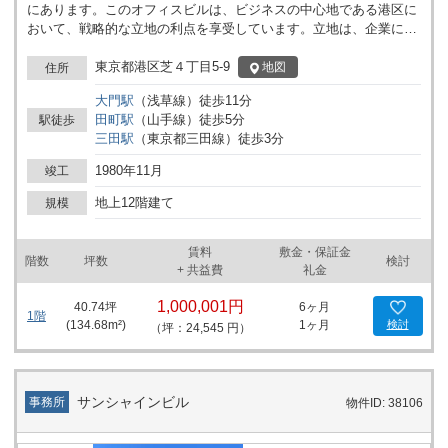
にあります。このオフィスビルは、ビジネスの中心地である港区に
おいて、戦略的な立地の利点を享受しています。立地は、企業にと
って非常に重要な要素であり、三田ハイデンスビルは東京の主要な
ビジネスエリアへのアクセスが容易であるという点で優れていま
東京都港区芝４丁目5-9
地図
住所
す。 このビルには1機のエレベーターが設置されており、効率的な
大門
駅
（
浅草線
）
徒歩
11
分
人の流れをサポートしています。日々の業務において、エレベータ
田町
駅
（
山手線
）
徒歩
5
分
駅徒歩
ーの待ち時間は極力少ない方が望ましいため、この点はテナントに
三田
駅
（
東京都三田線
）
徒歩
3
分
とって大きなメリットとなります。また、設備面では、ビジネスニ
ーズに合わせた最新の設備が整っており、企業の運営をスムーズに
1980年11月
竣工
サポートします。 三田ハイデンスビルの近くには、多数の商業施設
や飲食店があり、ビジネスランチやアフター5の活動に便利です。
地上12階建て
規模
また、公共交通機関へのアクセスも良好で、ビジネスパートナーや
顧客との会合にも容易に対応できるでしょう。さらに、周辺には多
賃料
敷金・保証金
くの公園もあり、ビジネスの合間にリフレッシュする場所も豊富に
階数
坪数
検討
+ 共益費
礼金
あります。 テナントとして入居する企業にとって、三田ハイデンス
ビルはただのオフィススペース以上の価値を提供します。このビル
1,000,001円
40.74
坪
6ヶ月
は、ビジネスの成功に不可欠な要素である「立地」「アクセス」
1階
(
134.68
m²)
1ヶ月
検討
（坪：24,545 円）
「設備」のすべてを兼ね備えており、企業活動を強力にサポートし
ます。また、ビルの近隣には多様な業種の企業が集まっており、ビ
ジネスネットワークの構築にも有利です。 総じて、三田ハイデンス
ビルは、ビジネスの拠点として理想的な環境を提供します。その立
サンシャインビル
事務所
物件ID: 38106
地、設備、そして周辺環境は、企業が成長し、成功を収めるために
必要なすべてを兼備しています。ビジネスを次のレベルに引き上げ
たい企業にとって、三田ハイデンスビルほど魅力的なオプションは