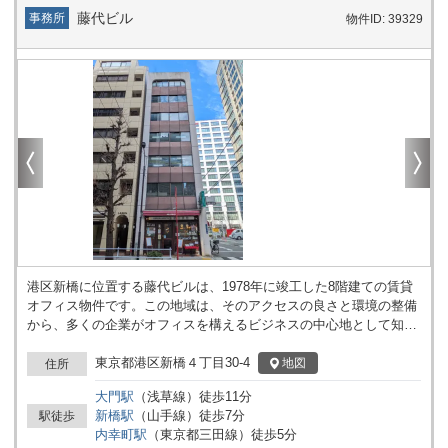
藤代ビル
事務所
物件ID: 39329
港区新橋に位置する藤代ビルは、1978年に竣工した8階建ての賃貸
オフィス物件です。この地域は、そのアクセスの良さと環境の整備
から、多くの企業がオフィスを構えるビジネスの中心地として知ら
れています。藤代ビルは、基準階約24坪の規模を持ち、小～中規模
の企業にぴったりのオフィススペースを提供しています。 物件の最
東京都港区新橋４丁目30-4
地図
住所
大の魅力はその立地です。新橋駅はもちろん、内幸町駅や御成門駅
大門
駅
（
浅草線
）
徒歩
11
分
も徒歩圏内にあり、複数の路線が利用可能であることから、都内各
新橋
駅
（
山手線
）
徒歩
7
分
駅徒歩
地へのアクセスが非常に便利です。また、日比谷通りから一歩入っ
内幸町
駅
（
東京都三田線
）
徒歩
5
分
た場所に位置するため、都心の慌ただしさから一定の距離を保ちな