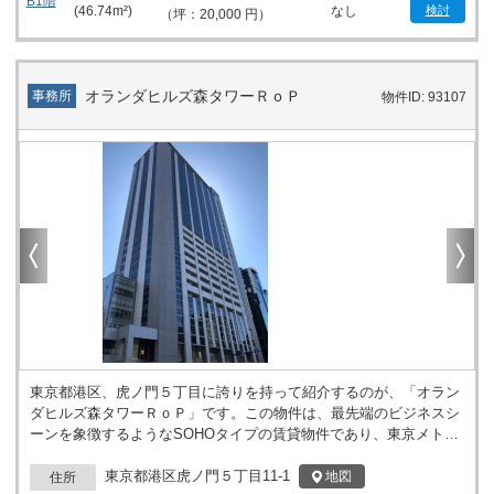
B1階
(
46.74
m²)
なし
検討
（坪：20,000 円）
オランダヒルズ森タワーＲｏＰ
事務所
物件ID: 93107
東京都港区、虎ノ門５丁目に誇りを持って紹介するのが、「オラン
ダヒルズ森タワーＲｏＰ」です。この物件は、最先端のビジネスシ
ーンを象徴するようなSOHOタイプの賃貸物件であり、東京メトロ
日比谷線「神谷町」駅からわずか徒歩1分という抜群のアクセスを
誇ります。さらに、3駅以上を利用できる好立地に位置しており、
東京都港区虎ノ門５丁目11-1
地図
住所