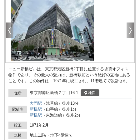
ニュー新橋ビルは、東京都港区新橋2丁目に位置する賃貸オフィス
物件であり、その最大の魅力は、新橋駅前という絶好の立地にある
ことです。この物件は、1971年に竣工され、11階建てで設計されて
おり、2基のエレベーターが設置されています。基準階の広さは約
704.6坪であり、需要に応じて様々な分割区画の募集も行われてい
東京都港区新橋２丁目16-1
地図
住所
ます（募集時期により異なる）。このビルは、その視認性の高さと
大門
駅
（
浅草線
）
徒歩
13
分
利便性から、新橋エリアのランドマーク的存在として知られていま
新橋
駅
（
山手線
）
徒歩
1
分
駅徒歩
す。 ビル内には郵便局、銀行、ATMコーナー、医療施設、飲食店
新橋
駅
（
東海道線
）
徒歩
2
分
などが入居しており、ビル内で様々な用事を完結することが可能で
す。また、周辺エリアにも飲食店やコンビニエンスストアが豊富に
1971年2月
竣工
あり、日々の業務に必要なさまざまなサービスが手軽に利用できる
点も大きなメリットです。 交通アクセスにおいては、東京メトロ銀
地上11階・地下4階建て
規模