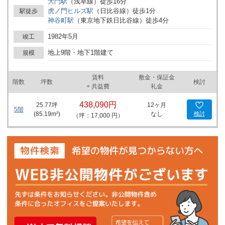
大門
駅
（
浅草線
）
徒歩
16
分
を誇ります。執務スペースは四角形でシンプルな形状をしており、
虎ノ門ヒルズ
駅
（
日比谷線
）
徒歩
1
分
駅徒歩
レイアウトの自由度が高く、効率的なオフィス環境を実現できま
神谷町
駅
（
東京地下鉄日比谷線
）
徒歩
4
分
す。さらに、男女共用のトイレと個別空調システムを完備してお
り、快適な職場環境を提供します。 外観は白を基調とした明るいイ
1982年5月
竣工
メージで、エントランスはシンプルかつコンパクトに設計されてい
ます。これは訪れる人々に清潔感と洗練された印象を与えることで
地上9階・地下1階建て
規模
しょう。また、エレベーターは1基設置されており、スムーズな移
動をサポートします。 立地においては、巴町アネックスは非常に恵
賃料
敷金・保証金
まれています。東京メトロ日比谷線「神谷町」駅から徒歩5分、
階数
坪数
検討
+ 共益費
礼金
「虎ノ門」駅へも徒歩約5分と、複数の路線が利用可能で、都心へ
のアクセスが容易です。桜田通りに面しており、ビルのすぐ近くに
438,090円
25.77
坪
12ヶ月
は虎ノ門ヒルズがあります。このように、ビジネスの機会が豊富で
5階
(
85.19
m²)
なし
検討
（坪：17,000 円）
ありながら、ランチやアフター5の憩いの場も充実している点も、
このビルの大きな魅力の一つです。 周辺には、バス停やコンビニ、
カフェが徒歩1分圏内にあり、飲食店も虎ノ門駅までのエリアに充
実しています。銀行の支店なども駅の近くに多数あり、ビジネスに
必要なサービスや施設が手軽に利用できる点も、このオフィスビル
の立地の良さを示しています。 巴町アネックスは、その優れた設
備、快適なオフィス環境、そしてビジネスの中心地における絶好の
立地で、企業の成長と成功を支える理想のオフィススペースを提供
します。このビルは、ビジネスの可能性を広げ、従業員にとっても
快適な職場環境を実現する、まさに企業の未来を見据えた選択と言
えるでしょう。