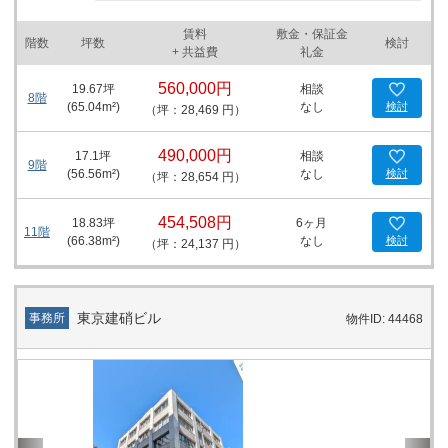
座線、JR山手線、横須賀線をはじめとする複数の路線が利用可能
で、最寄り駅である新橋駅からは徒歩1分という優れたアクセスを
賃料
敷金・保証金
誇ります。内幸町駅や汐留駅へのアクセスも容易であり、ビジネス
階数
坪数
検討
+ 共益費
礼金
の拠点としての利便性は非常に高いと言えます。 物件の設備面で
は、男女別トイレが完備されており、快適なオフィス環境を提供し
560,000円
19.67
坪
相談
ています。また、トイレは室外に設置されており、ビル内の利便性
8階
(
65.04
m²)
なし
検討
（坪：28,469 円）
と衛生面にも配慮されています。 ニュー新橋ビルは、新耐震基準以
前に竣工した物件でありながら、その立地と設備、利便性を考慮す
ると、新橋エリアで事業を展開する企業にとって魅力的な選択肢の
490,000円
17.1
坪
相談
9階
一つです。駅前の立地でありながら、ビル内外の充実したサービス
(
56.56
m²)
なし
検討
（坪：28,654 円）
と、複数の交通路線にアクセス可能な点は、ビジネスの効率化と拡
大を支援する重要な要素です。この物件がビジネスの成功に貢献す
454,508円
18.83
坪
6ヶ月
る一助となることを期待しています。
11階
(
66.38
m²)
なし
検討
（坪：24,137 円）
東京建硝ビル
事務所
物件ID: 44468