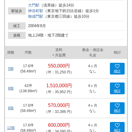
都内への移動が非常に便利です。これは、ビジネスの機動力を高め
大門
駅
（
浅草線
）
徒歩
14
分
る上で大きなアドバンテージと言えるでしょう。 「オランダヒルズ
神谷町
駅
（
東京地下鉄日比谷線
）
徒歩
1
分
駅徒歩
森タワーＲｏＰ」の最大の特徴は、SOHO・事務所利用が相談可能
御成門
駅
（
東京都三田線
）
徒歩
10
分
であることです。現代の多様なワークスタイルに対応するための設
計がなされており、自宅での仕事はもちろん、小規模なオフィスと
2004年8月
竣工
しての活用も可能です。そのため、スタートアップ企業やフリーラ
ンサー、クリエイティブな業種の方々にとって理想的な環境を提供
地上24階・地下2階建て
規模
しています。 設備に関しても、館内にはラウンジや貸会議室が完備
されており、ビジネスシーンにおいて必要とされる様々な機能を併
賃料
敷金・保証金
せ持っています。屋上のテラスからは、東京の都心を一望できる絶
階数
坪数
検討
+ 共益費
礼金
景を楽しめます。このような共有スペースは、ビジネスのみなら
ず、住人同士のコミュニケーションの場としても活用できるため、
550,000円
17.6
坪
4ヶ月
様々なネットワーキングの機会を提供します。 エリアとしての港区
5階
(
58.49
m²)
なし
検討
（坪：31,250 円）
虎ノ門は、国際的なビジネス街としての地位を確立しており、多数
の国内外企業がオフィスを構え、ビジネスの中心地として栄えてい
ます。このエリアに物件を構えることは、企業イメージの向上にも
1,510,000円
42
坪
4ヶ月
8階
繋がります。また、近隣にはレストランやカフェ、商業施設が充実
(
138.99
m²)
なし
検討
（坪：35,952 円）
しており、ビジネスの合間のリフレッシュや外国からのビジネスパ
ートナーの接待にも便利です。 総合すると、「オランダヒルズ森タ
570,000円
17.6
坪
4ヶ月
ワーＲｏＰ」は、立地、設備、環境すべてにおいてビジネスの成功
8階
(
58.49
m²)
なし
検討
（坪：32,386 円）
をサポートする理想的な物件です。このエリアの相場観も踏まえる
と、この物件は非常に魅力的な投資対象と言えるでしょう。ビジネ
スの拠点として、また新たな働き方を実現する場所として、「オラ
600,000円
17.6
坪
4ヶ月
12階
ンダヒルズ森タワーＲｏＰ」をぜひご検討ください。
(
58.49
m²)
なし
検討
（坪：34,090 円）