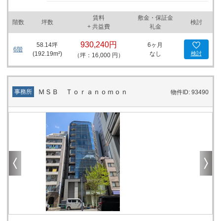
た、ローソン芝五丁目店やドトールコーヒーショップ三田店、港芝
五郵便局などが徒歩圏内にあり、日々の業務に必要なさまざまなサ
賃料
敷金・保証金
ービスを手軽に利用できる点も魅力の一つと言えるでしょう。 この
階数
坪数
検討
+ 共益費
礼金
ビルが立地する港区芝は、ビジネスと文化が融合する地域であり、
サンシャインビルはその中心に位置しています。複数の駅と路線が
930,240円
58.14
坪
6ヶ月
利用可能なため、都内外からのアクセスの良さはテナント企業にと
6階
(
192.19
m²)
なし
検討
（坪：16,000 円）
って大きな利点となります。さらに、1階にTSUTAYAが営業してい
ることも、ビルの賑わいを支える要素の一つです。 これらの特徴を
通じて、サンシャインビルは多様なビジネスニーズに応える、立
地・設備・環境の三拍子が揃ったオフィスビルと言えます。テナン
ＭＳＢ Ｔｏｒａｎｏｍｏｎ
事務所
物件ID: 93490
トを求める企業にとって、こうした条件は事業の発展に不可欠な要
素です。サンシャインビルは、その立地の利便性と機能性を兼ね備
え、ビジネスの成功を支える賃貸オフィスとして最適な選択となる
でしょう。