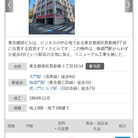
東京建硝ビルは、ビジネスの中心地である東京都港区西新橋3丁目
に位置する賃貸オフィスビルです。この物件は、御成門駅からわず
か徒歩3分という駅近の立地に加え、リニューアル工事を施した二
重窓により、外部の騒音を大幅に軽減し、オフィス内での集中環境
を保つことに成功しています。本ビルは、ビジネスの動きが活発な
東京都港区西新橋３丁目19-14
地図
住所
港区に属しており、企業が求める様々なニーズに応え得る質の高い
大門
駅
（
浅草線
）
徒歩
9
分
オフィススペースを提供しています。 ビルの立地についてさらに詳
御成門
駅
（
東京都三田線
）
徒歩
3
分
駅徒歩
しく述べると、御成門駅のほかにも、新橋駅や虎ノ門駅が徒歩圏内
虎ノ門ヒルズ
駅
（
日比谷線
）
徒歩
7
分
にあり、複数の交通網を利用できる点が大きな利点です。これによ
り、従業員やビジネスパートナーが、都内はもちろんのこと、首都
1964年11月
竣工
圏外からも容易にアクセスできる利便性の高さを誇ります。また、
周辺には飲食店やコンビニエンスストア、銀行など、ビジネスパー
地上8階・地下1階建て
規模
ソンが日常的に必要とする施設が充実しており、オフィス環境とし
ての魅力も兼ね備えています。 設備面では、ビル内には2機のエレ
賃料
敷金・保証金
ベーターが設置されており、高い稼働率を維持しながらも、ビル内
階数
坪数
検討
+ 共益費
礼金
の人の流れをスムーズにする設計となっています。また、リニュー
アル工事によって導入された二重窓は、ビル内の快適性を大きく向