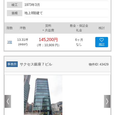
がらも、ビジネスの中心地にいる利点を享受できます。 設備面で
1973年3月
竣工
は、個別空調システムが導入されており、各テナントが快適なオフ
ィス環境を自由に調整できることが特徴です。また、男女別トイレ
地上8階建て
規模
の設置や、キーレスセキュリティドア、光ファイバー対応など、テ
ナントのニーズに応えるための充実した設備が整っています。 さら
賃料
敷金・保証金
に、近隣には郵便局やコンビニ、スーパーマーケットがあり、日常
階数
坪数
検討
+ 共益費
礼金
の買い物からビジネス用途まで、従業員のさまざまなニーズに対応
可能です。このような周辺環境も、オフィスとしての魅力を高めて
145,200円
13.31
坪
6ヶ月
います。 港区新橋エリアは、オフィスの需要が高く、競争も激しい
3階
(
44
m²)
なし
検討
（坪：10,909 円）
地域ですが、藤代ビルはレトロな雰囲気を持つ外観と、時代に即し
た設備、そして何よりも優れた立地条件を備えており、小～中規模
の企業にとって魅力的なオフィススペースと言えるでしょう。ビジ
ネスの拠点として、また、従業員にとっても働きやすい環境とし
サクセス銀座７ビル
事務所
物件ID: 43429
て、藤代ビルは最適な選択肢の一つです。