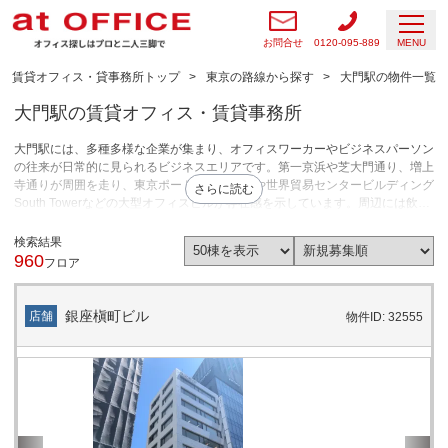
お問合せ
0120-095-889
MENU
賃貸オフィス・貸事務所トップ
東京の路線から探す
大門駅の物件一覧
大門駅の賃貸オフィス・賃貸事務所
大門駅には、多種多様な企業が集まり、オフィスワーカーやビジネスパーソン
の往来が日常的に見られるビジネスエリアです。第一京浜や芝大門通り、増上
寺通りが周囲を走り、東京ポートシティ竹芝や世界貿易センタービルディング 
さらに読む
South Towerなどの大型オフィスビルが存在感を示しています。周辺には飲食
店や宿泊施設も多く、オフィス環境と生活利便性が両立されています。芝浦一
丁目地区再開発や浜松町二丁目4地区再開発、世界貿易センタービルの建て替
検索結果
えが完了し、より高機能なビジネス拠点が形成されました。大門駅周辺にはオ
960
フロア
フィス、飲食店、ホテル、クリニック、サービス業、コンビニエンスストアな
ど多様な業種がテナントとして集まっており、賃貸オフィス物件を探している
企業からの需要も安定しています。大門駅周辺は、都心へのアクセスを重視す
銀座槇町ビル
店舗
物件ID: 32555
る企業や、採用力・企業イメージの向上を目指す企業、また多様なビジネスチ
ャンスを求める企業にとってオフィス・店舗の両用途に適した立地です。スピ
ード感ある事業展開や移転を支えるセットアップ済み物件も複数揃っており、
開業や移転の準備期間を短縮したい企業に選ばれています。