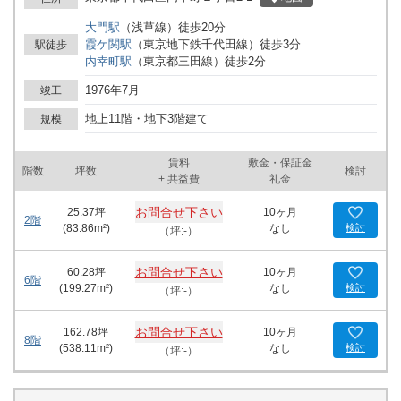
アクセスの良さを誇ります。 建物自体は鉄骨鉄筋コンクリート造
大門
駅
（
浅草線
）
徒歩
20
分
で、地下1階、地上11階建て。耐震性にも優れ、安心してご使用い
霞ケ関
駅
（
東京地下鉄千代田線
）
徒歩
3
分
駅徒歩
ただける構造です。床下にはOAフロアを採用しており、ケーブル
内幸町
駅
（
東京都三田線
）
徒歩
2
分
類をすっきりと収納できるため、オフィス内を清潔に保つことがで
きます。また、セントラル空調により、年間を通して快適な室内環
1976年7月
竣工
境が維持され、作業効率の向上にも貢献します。 ビル内は、南北に
広がる基準階約250坪の貸室があり、フロアごとに様々な大きさの
地上11階・地下3階建て
規模
区画が設定されております。窓が多く設置されているため、自然光
がたっぷりと差し込み、明るく開放的なオフィス空間を提供しま
賃料
敷金・保証金
す。最上階には、国際会議が可能なプレスセンターホールとレスト
階数
坪数
検討
+ 共益費
礼金
ランを併設しており、ビジネスシーンにおいて大きな強みとなりま
す。また、1階には書店が、地下1階にはクリニックや飲食店が入居
お問合せ下さい
25.37
坪
10ヶ月
しており、日々のビジネスライフをサポートします。 周辺環境にお
2階
(
83.86
m²)
なし
検討
（坪:-）
いても、日本プレスセンタービルは魅力的なロケーションにありま
す。日比谷公園の目の前に位置し、省庁や銀行支店、郵便局などが
近くにあるため、ビジネスでの手続きもスムーズに行えます。さら
お問合せ下さい
60.28
坪
10ヶ月
6階
に、飲食店やコンビニが周辺に充実しているため、仕事の合間の休
(
199.27
m²)
なし
検討
（坪:-）
憩や急な用事にも困りません。 日本プレスセンタービルは、その高
い建物スペック、利便性の高い立地、そしてビジネスに必要な機能
お問合せ下さい
162.78
坪
10ヶ月
を網羅していることから、新聞社や士業の方々をはじめ、多くの企
8階
(
538.11
m²)
なし
検討
（坪:-）
業にとって理想的なオフィス空間を提供しています。このビルが、
あなたのビジネスの成功を後押しすること間違いなしです。