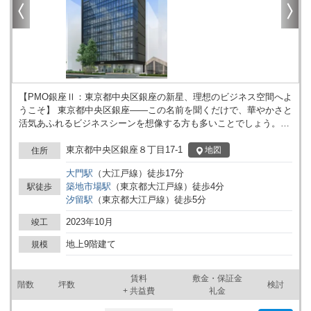
【PMO銀座Ⅱ：東京都中央区銀座の新星、理想のビジネス空間へよ
うこそ】 東京都中央区銀座――この名前を聞くだけで、華やかさと
活気あふれるビジネスシーンを想像する方も多いことでしょう。
2023年にその銀座の地に誕生したPMO銀座Ⅱは、そんな期待を裏
切らない、新しい時代のオフィスビルです。 立地の魅力は言うまで
東京都中央区銀座８丁目17-1
地図
住所
もありません。築地市場駅からわずか徒歩4分、汐留駅から徒歩5分
大門
駅
（
大江戸線
）
徒歩
17
分
というアクセスの良さは、日々の通勤はもちろん、ビジネスパート
築地市場
駅
（
東京都大江戸線
）
徒歩
4
分
駅徒歩
ナーやクライアントとのアクセスにも便利です。さらに、東京メト
汐留
駅
（
東京都大江戸線
）
徒歩
5
分
ロ東銀座駅からも徒歩圏内と、複数の駅・路線が利用可能で、首都
圏どこへの移動もスムーズです。 PMO銀座Ⅱは、地上9階建ての鉄
2023年10月
竣工
骨造。基準階面積は約161坪と、広々とした空間を提供します。天
井高2.8mの開放的な空間は、創造性と生産性を高める理想的なオフ
地上9階建て
規模
ィス環境を実現。床下にケーブルやコンセントを納められるOAフ
ロアを備え、現代のビジネスニーズに応える設備が整っています。
賃料
敷金・保証金
個別空調システムにより、快適な室温管理も可能です。 セキュリテ
階数
坪数
検討
+ 共益費
礼金
ィ面では、機械警備や1階のセキュリティゲートなど、入居企業の
安全をしっかり守ります。また、ビル内にはエレベーターが2基設