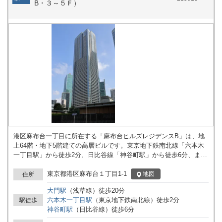
B・３～５Ｆ）
港区麻布台一丁目に所在する「麻布台ヒルズレジデンスB」は、地
上64階・地下5階建ての高層ビルです。東京地下鉄南北線「六本木
一丁目駅」から徒歩2分、日比谷線「神谷町駅」から徒歩6分、また
「六本木駅」からも徒歩8分の位置にあり、複数の駅を利用可能な
地点に立地しています。 本建物は、SOHOやマンションタイプとし
東京都港区麻布台１丁目1-1
地図
住所
ての利用が想定されており、住居用途のみならず、小規模オフィス
大門
駅
（
浅草線
）
徒歩
20
分
や事業拠点としての活用も考えられる仕様です。高層階から港区周
六本木一丁目
駅
（
東京地下鉄南北線
）
徒歩
2
分
駅徒歩
辺の景色を望むことができ、各種ビジネス活動や日常生活の拠点と
神谷町
駅
（
日比谷線
）
徒歩
6
分
してご検討いただけます。 竣工は2025年10月を予定しており、麻
布台エリアに新たなランドマークとなる規模を有しています。建物