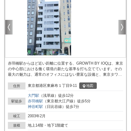
赤羽橋駅からほど近い距離に位置する、GROWTH BY IOQは、東京
の中心部における働く環境の新たな基準を打ち立てています。その
最大の魅力は、通常のオフィスにはない豊富な設備と、東京タワー
を望む圧倒的なロケーションにあります。 本物件は、事務所対応の
スタンダードタイプと、より柔軟性を求めるSOHOタイプの二つの
東京都港区東麻布１丁目9-11
地図
住所
ラインナップで提供されています。特にSOHOタイプでは、利用者
大門
駅
（
浅草線
）
徒歩
12
分
のニーズに合わせたジムアクセスや、カスタマイズ可能なオプショ
赤羽橋
駅
（
東京都大江戸線
）
徒歩
5
分
駅徒歩
ンが提供され、ビジネスだけでなくプライベートの充実にも配慮さ
神谷町
駅
（
日比谷線
）
徒歩
7
分
れています。 共用ラウンジは、高いデザイン性と機能性を兼ね備
え、リラックスしたコミュニケーションの場として利用者に好評で
2003年2月
竣工
す。また、貸し会議室は、必要に応じて利用可能であり、外部のク
ライアントとの打合せにも適しています。屋上のリフレッシュコー
地上14階・地下1階建て
規模
ナーからは、東京タワーを背景にビジネスの成功を祈ることができ