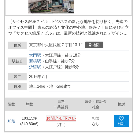
【サクセス銀座７ビル：ビジネスの新たな地平を切り拓く、先進の
オフィス空間】 東京の経済と文化の中心地、銀座７丁目にそびえ立
つ「サクセス銀座７ビル」は、最新の技術と洗練されたデザインが
融合した、2016年7月に竣工した新耐震基準準拠のモダンなオフィ
スビルです。昭和通りに面し、銀座駅・新橋駅から徒歩7分という
東京都中央区銀座７丁目13-12
地図
住所
絶好のロケーションに位置し、ビジネスの機会を最大限に引き出す
大門
駅
（
大江戸線
）
徒歩
18
分
ための理想的な環境を提供します。 このビルの最大の魅力は、その
新橋
駅
（
山手線
）
徒歩
7
分
駅徒歩
設備の高さとスペックの良さ。全フロア、ガラスウォールによる抜
汐留
駅
（
大江戸線
）
徒歩
3
分
群の採光と眺望があり、働く人々に明るく開放的なオフィス環境を
提供します。100坪を超える広々としたフロアは、無駄な柱がない
2016年7月
竣工
ため、自由度の高いレイアウトが可能。企業のニーズに合わせたオ
フィス空間のカスタマイズを実現します。 ビル内には２台のエレベ
地上14階・地下2階建て
規模
ーターがあり、円滑な人の移動をサポート。また、駐車場も完備さ
れており、ビジネスにおける利便性を一層高めています。１フロア
賃料
敷金・保証金
１テナント制で、プライバシーが保たれるとともに、企業のブラン
階数
坪数
検討
+ 共益費
礼金
ドイメージを高める独立性のある空間が実現されています。 サクセ
ス銀座７ビルは、事務所やSOHOの利用はもちろん、階数によって
お問合せ下さい
103.15
坪
相談
はサービス店舗としての利用も相談可能です。これにより、多様な
10階
(
340.83
m²)
なし
検討
（坪:-）
ビジネスモデルに対応し、企業の成長をサポートする柔軟性を備え
ています。 このビルが立地する銀座エリアは、国際的なビジネスと