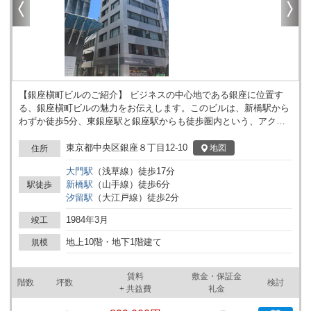
【銀座槇町ビルのご紹介】 ビジネスの中心地である銀座に位置す
る、銀座槇町ビルの魅力をお伝えします。このビルは、新橋駅から
わずか徒歩5分、東銀座駅と銀座駅からも徒歩圏内という、アクセ
ス抜群の立地を誇ります。ビジネスの機会は足元から、という言葉
がふさわしい、まさに理想的なロケーションです。 銀座槇町ビル
東京都中央区銀座８丁目12-10
地図
住所
は、1984年に竣工された耐震性に優れたオフィスビルで、2022年に
大門
駅
（
浅草線
）
徒歩
17
分
はエントランスのリニューアル工事を完了。さらに、同年7月には
新橋
駅
（
山手線
）
徒歩
6
分
駅徒歩
一部の貸室もリニューアルされ、内装が美しく生まれ変わりまし
汐留
駅
（
大江戸線
）
徒歩
2
分
た。明るく清潔感あふれるエントランスは、訪れるすべての人に好
印象を与えることでしょう。 オフィススペースとしては、基準階面
1984年3月
竣工
積が29坪と広々としており、L字型の間取りで余計な柱がないた
め、レイアウトの自由度が高いのが特徴です。また、専用の水回り
地上10階・地下1階建て
規模
が室内の一ヶ所にまとまっていることも、効率的なオフィス運営に
貢献します。2面採光による豊富な自然光が室内を明るく照らし、
賃料
敷金・保証金
作業効率の向上にも繋がります。 ビルの周辺環境も魅力の一つで
階数
坪数
検討
+ 共益費
礼金
す。向かいにはコンビニがあり、日常のちょっとした買い物に困る
ことはありません。さらに、飲食店が集まる通りも近くにあるた