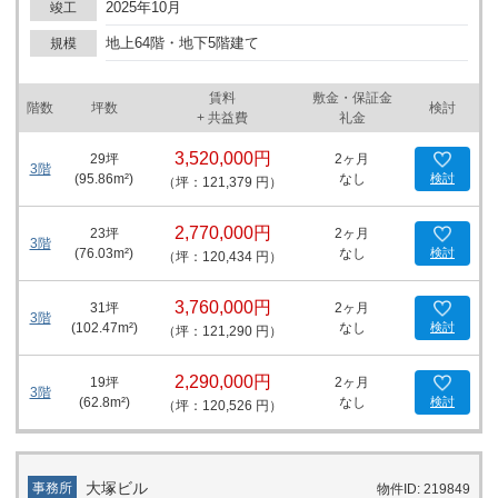
2025年10月
竣工
の詳細や区画、入居に関するご案内については、詳細はお問い合わ
せください。
地上64階・地下5階建て
規模
賃料
敷金・保証金
階数
坪数
検討
+ 共益費
礼金
3,520,000円
29
坪
2ヶ月
3階
(
95.86
m²)
なし
検討
（坪：121,379 円）
2,770,000円
23
坪
2ヶ月
3階
(
76.03
m²)
なし
検討
（坪：120,434 円）
3,760,000円
31
坪
2ヶ月
3階
(
102.47
m²)
なし
検討
（坪：121,290 円）
2,290,000円
19
坪
2ヶ月
3階
(
62.8
m²)
なし
検討
（坪：120,526 円）
大塚ビル
事務所
物件ID: 219849