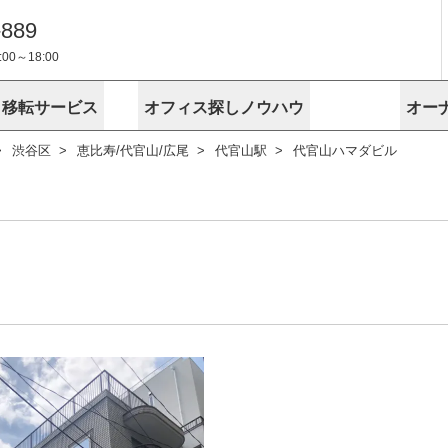
-889
0～18:00
・移転サービス
オフィス探しノウハウ
オー
渋谷区
恵比寿/代官山/広尾
代官山駅
代官山ハマダビル
物件掲載依頼
埼玉
千葉
スが選ばれる理由
空室
安心への取
に
無料オフィスレイアウト作成
スタッフ紹介
内装に関する
プライバシー
お困りの
成約賃料を予測
す
エリアから探す
エリアから
けサービス
オーナー様
ンタビュー
オフィスお
リノベーション
路線から探す
路線から探
空室対策に居抜きをすすめる理
 用語集
オフィス移
探す
こだわりから探す
こだわりか
考に探す
賃料相場を参考に探す
賃料相場を
ビル売却でビジネス拡大
ビル管理
に
東京本社
神奈川支店 横浜営業所
大阪支店 梅田営業所
介
お困りの
地図から探す
原状回復
地図から探
オーナー様
オフィス移転に関するお役立ちコンテンツ
ード
ニックを探す
埼玉のクリニックを探す
千葉のクリ
ビルアド
ベンチャー.jp