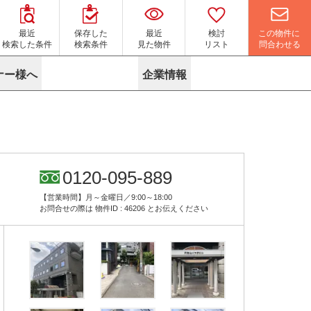
この物件に
最近
保存した
最近
検討
問合わせる
検索した条件
検索条件
見た物件
リスト
ナー様へ
企業情報
マイソク作成サービス
名古屋
り組み
よくある質問
ポリシー
内装に関するお問合せフォーム
ニュース
リーシングマネジメント
探す
エリアから探す
役立ちコラム
サブリース
す
路線から探す
由
転に関するよくある質問
ら探す
こだわりから探す
0120-095-889
参考に探す
賃料相場を参考に探す
賃料保証サービス
【営業時間】月～金曜日／9:00～18:00
す
蛍光灯の廃止に備えてLED化へ
地図から探す
お問合せの際は
物件ID : 46206
とお伝えください
ニックを探す
名古屋のクリニックを探す
ベンチャー・フォーラム