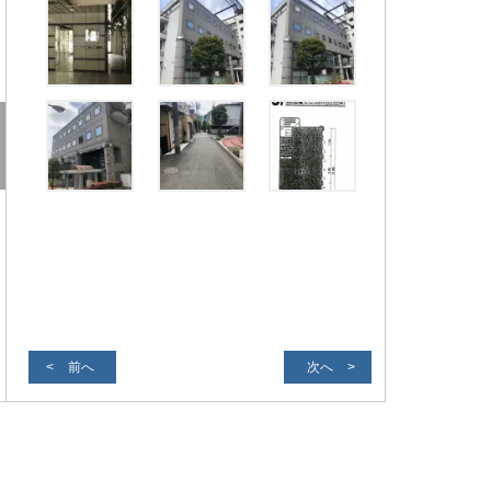
前へ
次へ
前面道路1