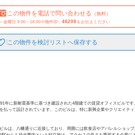
この物件を
電話で問い合わせる
（無料）
46206
～金曜日 9:00～18:00
※物件ID：
をお伝えください
この物件を検討リストへ保存
する
91年に新耐震基準に基づき建設された4階建ての賃貸オフィスビルです
を払って設計されています。このビルは、特に新興企業やクリエイティ
ビルは、八幡通りに近接しており、周囲には飲食店やアパレルショップ
寿駅からも徒歩圏内という好立地は、アクセスの良さを重視する企業にと