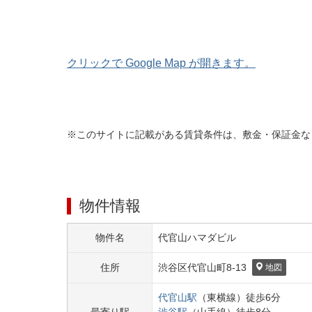
クリックで Google Map が開きます。
※このサイトに記載がある賃貸条件は、敷金・保証金な
物件情報
物件名
代官山ハマダビル
住所
渋谷区
代官山町
8-13
地図
代官山
駅
（
東横線
）
徒歩
6
分