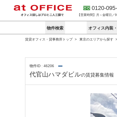
0120-095
【営業時間】月～金曜日／9:0
物件検索
オフィス内装
賃貸オフィス・貸事務所トップ
東京のエリアから探す
東京
神奈川
アットオフィ
サービス内容
会社概要
エリアから探す
エリアから探
オーナー様向
ご契約者様イ
オフィス内装・移転サービス
路線から探す
路線から探す
企業情報
オーナー様へ
オフィス移転
こだわりから探す
こだわりから
オフィス探しノウハウ
物件ID : 46206
賃料相場を参考に探す
賃料相場を参
代官山ハマダビル
の賃貸募集情報
オフィス紹
地図から探す
地図から探す
無料ダウンロ
居抜き物件特集
神奈川のクリ
アットオフィス関連サイト
居抜きで入居・退去
シェア・レンタルオフィス
アットクリニック
アットレジデンス
バーチャルオフィス
東京のクリニックを探す