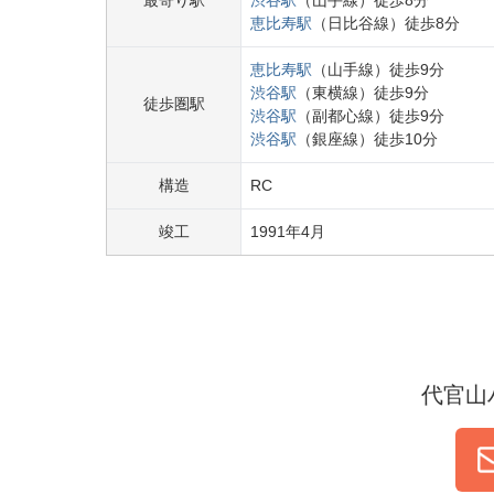
最寄り駅
渋谷
駅
（
山手線
）
徒歩
8
分
恵比寿
駅
（
日比谷線
）
徒歩
8
分
恵比寿
駅
（
山手線
）
徒歩
9
分
渋谷
駅
（
東横線
）
徒歩
9
分
徒歩圏駅
渋谷
駅
（
副都心線
）
徒歩
9
分
渋谷
駅
（
銀座線
）
徒歩
10
分
構造
RC
竣工
1991
年
4
月
代官山