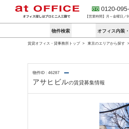
0120-095
【営業時間】月～金曜日／9:0
物件検索
オフィス内装
賃貸オフィス・貸事務所トップ
東京のエリアから探す
東京
神奈川
アットオフィ
サービス内容
会社概要
エリアから探す
エリアから探
オーナー様向
ご契約者様イ
オフィス内装・移転サービス
路線から探す
路線から探す
企業情報
オーナー様へ
オフィス移転
こだわりから探す
こだわりから
オフィス探しノウハウ
物件ID : 46287
賃料相場を参考に探す
賃料相場を参
アサヒビル
の賃貸募集情報
オフィス紹
地図から探す
地図から探す
無料ダウンロ
居抜き物件特集
神奈川のクリ
アットオフィス関連サイト
居抜きで入居・退去
シェア・レンタルオフィス
アットクリニック
アットレジデンス
バーチャルオフィス
東京のクリニックを探す