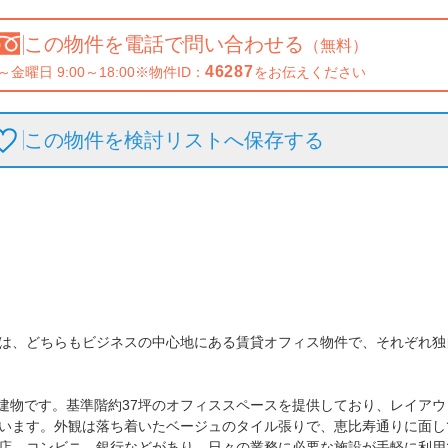
この物件を
電話で問い合わせる
（無料）
46287
～金曜日 9:00～18:00
※物件ID：
をお伝えください
この物件を検討リストへ保存
する
は、どちらもビジネスの中心地にある賃貸オフィス物件で、それぞれ独
の建物です。基準階約37坪のオフィススペースを提供しており、レイア
います。外観は落ち着いたベージュのタイル張りで、恵比寿通りに面し
店、コンビニ、銀行などがあり、日々の業務に必要な施設が手軽に利用