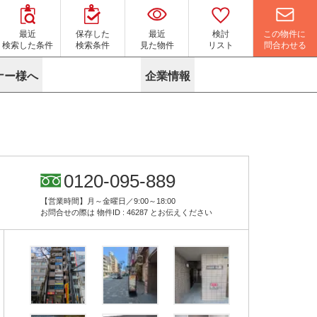
この物件に
最近
保存した
最近
検討
問合わせる
検索した条件
検索条件
見た物件
リスト
ナー様へ
企業情報
マイソク作成サービス
名古屋
り組み
よくある質問
ポリシー
内装に関するお問合せフォーム
ニュース
リーシングマネジメント
探す
エリアから探す
役立ちコラム
サブリース
す
路線から探す
由
転に関するよくある質問
ら探す
こだわりから探す
0120-095-889
参考に探す
賃料相場を参考に探す
賃料保証サービス
【営業時間】月～金曜日／9:00～18:00
す
蛍光灯の廃止に備えてLED化へ
地図から探す
お問合せの際は
物件ID : 46287
とお伝えください
ニックを探す
名古屋のクリニックを探す
ベンチャー・フォーラム