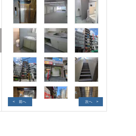
前へ
次へ
外観写真２