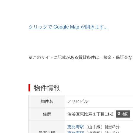
クリックで Google Map が開きます。
※このサイトに記載がある賃貸条件は、敷金・保証金な
物件情報
物件名
アサヒビル
住所
渋谷区
恵比寿１丁目
11-2
地図
恵比寿
駅
（
山手線
）
徒歩
2
分