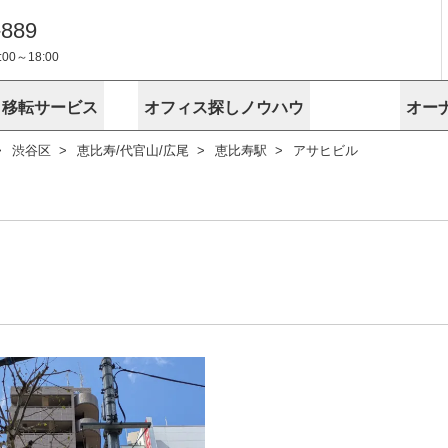
-889
0～18:00
・移転サービス
オフィス探しノウハウ
オー
渋谷区
恵比寿/代官山/広尾
恵比寿駅
アサヒビル
物件掲載依頼
埼玉
千葉
スが選ばれる理由
空室
安心への取
に
無料オフィスレイアウト作成
スタッフ紹介
内装に関する
プライバシー
お困りの
成約賃料を予測
す
エリアから探す
エリアから
けサービス
オーナー様
ンタビュー
オフィスお
リノベーション
路線から探す
路線から探
空室対策に居抜きをすすめる理
 用語集
オフィス移
探す
こだわりから探す
こだわりか
考に探す
賃料相場を参考に探す
賃料相場を
ビル売却でビジネス拡大
ビル管理
に
東京本社
神奈川支店 横浜営業所
大阪支店 梅田営業所
介
お困りの
地図から探す
原状回復
地図から探
オーナー様
オフィス移転に関するお役立ちコンテンツ
ード
ニックを探す
埼玉のクリニックを探す
千葉のクリ
ビルアド
ベンチャー.jp