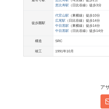
最寄り駅
恵比寿
駅
（
埼京線
）
徒歩
2
分
恵比寿
駅
（
日比谷線
）
徒歩
3
分
代官山
駅
（
東横線
）
徒歩
10
分
広尾
駅
（
日比谷線
）
徒歩
14
分
徒歩圏駅
中目黒
駅
（
東横線
）
徒歩
14
分
中目黒
駅
（
日比谷線
）
徒歩
14
分
構造
SRC
竣工
1991
年
10
月
ア