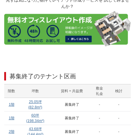
先ずは気になった物件でレイアウト作成サービスを 試してみませ
んか？
募集終了のテナント区画
敷金
階数
坪数
賃料 + 共益費
検討
礼金
25.05
坪
1階
募集終了
-
-
(
82.8
m²)
60
坪
1階
募集終了
-
-
(
198.34
m²)
43.68
坪
2階
募集終了
-
-
(
144.4
m²)