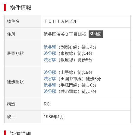
物件情報
物件名
ＴＯＨＴＡＭビル
住所
渋谷区
渋谷３丁目
10-5
地図
渋谷
駅
（
副都心線
）
徒歩
4
分
最寄り駅
渋谷
駅
（
東横線
）
徒歩
4
分
渋谷
駅
（
銀座線
）
徒歩
5
分
渋谷
駅
（
山手線
）
徒歩
5
分
渋谷
駅
（
田園都市線
）
徒歩
6
分
徒歩圏駅
渋谷
駅
（
半蔵門線
）
徒歩
6
分
渋谷
駅
（
井の頭線
）
徒歩
7
分
構造
RC
竣工
1986
年
1
月
設備詳細