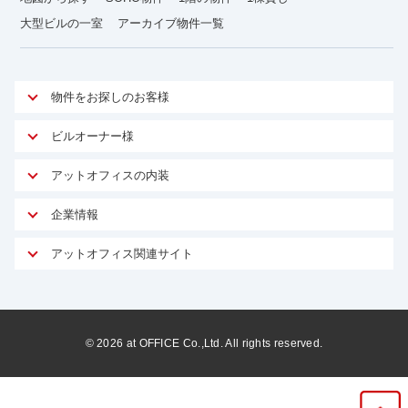
大型ビルの一室
アーカイブ物件一覧
物件をお探しのお客様
アットオフィスが選ばれる理由
ビルオーナー様
安心への取り組み
オーナー様向けサービス
アットオフィスの内装
ご契約者様インタビュー
物件掲載依頼
サービス内容
オフィスお役立ちコラム
企業情報
マイソク作成
無料オフィスレイアウト作成
オフィス移転 用語集
会社概要
物件情報から成約賃料を予測
アットオフィス関連サイト
内装に関するよくある質問
オフィス移転スケジュール
スタッフ紹介
リーシングマネジメント
アットクリニック
内装に関するお問い合わせフォーム
オフィス移転に関するよくある質問
プライバシーポリシー
リノベーション
アットレジデンス
オフィス移転ガイド無料ダウンロード
サイトマップ
サブリース
ビルアド
©
2026
at OFFICE Co.,Ltd. All rights reserved.
居抜きで入居・退去
ニュース
空室対策に居抜きをすすめる理由
ベンチャー.jp
WEBフォームからお問い合わせ
ビルを売却してビジネス拡大
ベンチャー・フォーラム