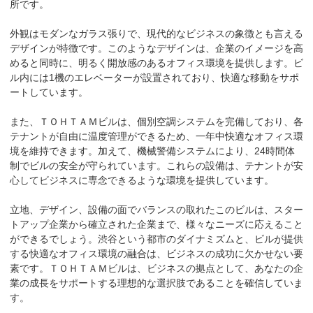
所です。

外観はモダンなガラス張りで、現代的なビジネスの象徴とも言える
デザインが特徴です。このようなデザインは、企業のイメージを高
めると同時に、明るく開放感のあるオフィス環境を提供します。ビ
ル内には1機のエレベーターが設置されており、快適な移動をサポ
ートしています。

また、ＴＯＨＴＡＭビルは、個別空調システムを完備しており、各
テナントが自由に温度管理ができるため、一年中快適なオフィス環
境を維持できます。加えて、機械警備システムにより、24時間体
制でビルの安全が守られています。これらの設備は、テナントが安
心してビジネスに専念できるような環境を提供しています。

立地、デザイン、設備の面でバランスの取れたこのビルは、スター
トアップ企業から確立された企業まで、様々なニーズに応えること
ができるでしょう。渋谷という都市のダイナミズムと、ビルが提供
する快適なオフィス環境の融合は、ビジネスの成功に欠かせない要
素です。ＴＯＨＴＡＭビルは、ビジネスの拠点として、あなたの企
業の成長をサポートする理想的な選択肢であることを確信していま
す。