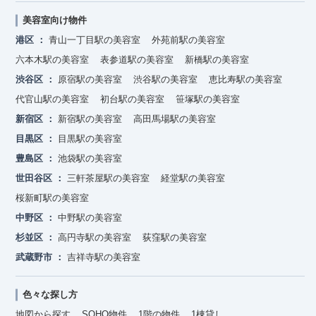
美容室向け物件
港区
青山一丁目駅の美容室
外苑前駅の美容室
六本木駅の美容室
表参道駅の美容室
新橋駅の美容室
渋谷区
原宿駅の美容室
渋谷駅の美容室
恵比寿駅の美容室
代官山駅の美容室
初台駅の美容室
笹塚駅の美容室
新宿区
新宿駅の美容室
高田馬場駅の美容室
目黒区
目黒駅の美容室
豊島区
池袋駅の美容室
世田谷区
三軒茶屋駅の美容室
経堂駅の美容室
桜新町駅の美容室
中野区
中野駅の美容室
杉並区
高円寺駅の美容室
荻窪駅の美容室
武蔵野市
吉祥寺駅の美容室
色々な探し方
地図から探す
SOHO物件
1階の物件
1棟貸し