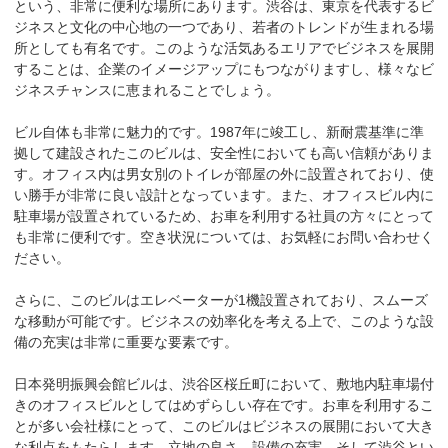
という、非常に便利な場所にあります。渋谷は、東京を代表するビ
ジネスと文化の中心地の一つであり、若者のトレンドが生まれる場
所としても有名です。このような活気あるエリアでビジネスを展開
することは、企業のイメージアップにもつながりますし、様々なビ
ジネスチャンスに恵まれることでしょう。

ビル自体も非常に魅力的です。1987年に竣工し、新耐震基準に準
拠して建設されたこのビルは、安全性においても高い信頼がありま
す。オフィス内は男女別のトイレが部屋の外に設置されており、使
い勝手が非常に良い設計となっています。また、オフィスビル内に
駐車場が設置されているため、お車を利用する社員の方々にとって
も非常に便利です。空き状況については、お気軽にお問い合わせく
ださい。

さらに、このビルはエレベーターが1機設置されており、スムーズ
な移動が可能です。ビジネスの効率化を考える上で、このような設
備の充実は非常に重要な要素です。

日本発明振興会館ビルは、渋谷区桜丘町において、敷地内駐車場付
きのオフィスビルとしてはめずらしい存在です。お車を利用するこ
とが多い会社様にとって、このビルはビジネスの展開において大き
な利点をもたらします。立地の良さ、設備の充実、そして渋谷とい