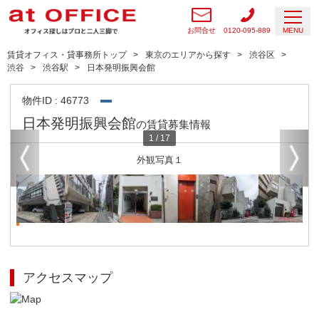
お問合せ
0120-095-889
MENU
賃貸オフィス・貸事務所トップ
東京のエリアから探す
渋谷区
渋谷
渋谷駅
日本発明振興会館
物件ID : 46773
日本発明振興会館
の賃貸募集情報
1
/
17
外観写真１
アクセスマップ