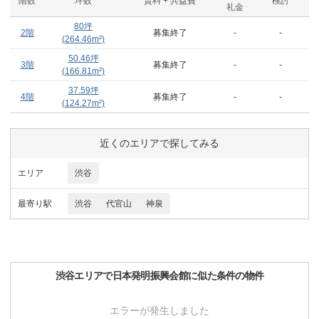
階数
坪数
賃料 + 共益費
検討
礼金
80
坪
2階
募集終了
-
-
(
264.46
m²)
50.46
坪
3階
募集終了
-
-
(
166.81
m²)
37.59
坪
4階
募集終了
-
-
(
124.27
m²)
近くのエリアで探してみる
エリア
渋谷
最寄り駅
渋谷
代官山
神泉
渋谷
エリアで
日本発明振興会館
に似た条件の物件
エラーが発生しました