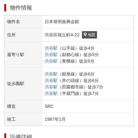
物件情報
物件名
日本発明振興会館
住所
渋谷区
桜丘町
4-22
地図
渋谷
駅
（
山手線
）
徒歩
4
分
最寄り駅
渋谷
駅
（
副都心線
）
徒歩
5
分
渋谷
駅
（
東横線
）
徒歩
5
分
渋谷
駅
（
銀座線
）
徒歩
6
分
渋谷
駅
（
井の頭線
）
徒歩
6
分
徒歩圏駅
渋谷
駅
（
田園都市線
）
徒歩
7
分
渋谷
駅
（
半蔵門線
）
徒歩
7
分
構造
SRC
竣工
1987
年
1
月
設備詳細