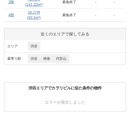
3階
募集終了
-
-
(
141.32
m²)
28.27
坪
4階
募集終了
-
-
(
93.3
m²)
近くのエリアで探してみる
エリア
渋谷
最寄り駅
渋谷
神泉
代官山
渋谷
エリアで
カヲリビル
に似た条件の物件
エラーが発生しました