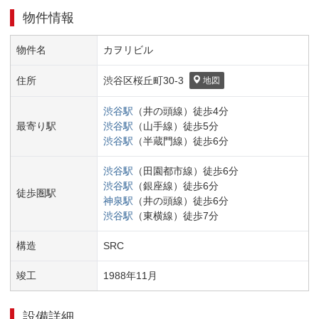
物件情報
物件名
カヲリビル
住所
渋谷区
桜丘町
30-3
地図
渋谷
駅
（
井の頭線
）
徒歩
4
分
最寄り駅
渋谷
駅
（
山手線
）
徒歩
5
分
渋谷
駅
（
半蔵門線
）
徒歩
6
分
渋谷
駅
（
田園都市線
）
徒歩
6
分
渋谷
駅
（
銀座線
）
徒歩
6
分
徒歩圏駅
神泉
駅
（
井の頭線
）
徒歩
6
分
渋谷
駅
（
東横線
）
徒歩
7
分
構造
SRC
竣工
1988
年
11
月
設備詳細