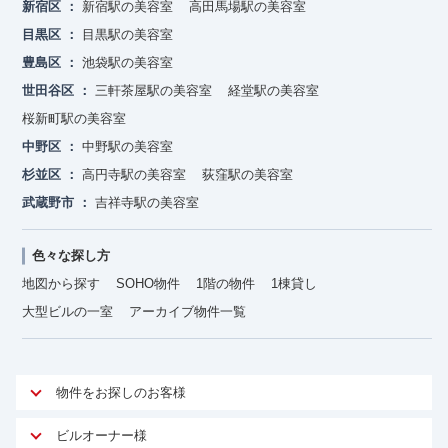
新宿区
新宿駅の美容室
高田馬場駅の美容室
目黒区
目黒駅の美容室
豊島区
池袋駅の美容室
世田谷区
三軒茶屋駅の美容室
経堂駅の美容室
桜新町駅の美容室
中野区
中野駅の美容室
杉並区
高円寺駅の美容室
荻窪駅の美容室
武蔵野市
吉祥寺駅の美容室
色々な探し方
地図から探す
SOHO物件
1階の物件
1棟貸し
大型ビルの一室
アーカイブ物件一覧
物件をお探しのお客様
アットオフィスが選ばれる理由
ビルオーナー様