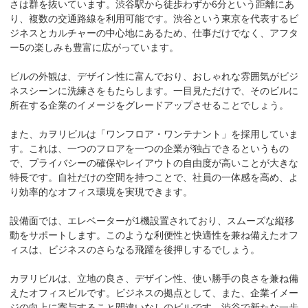
さは群を抜いています。渋谷駅から徒歩わずか6分という距離にあ
り、複数の交通路線を利用可能です。渋谷という東京を代表するビ
ジネスとカルチャーの中心地にあるため、仕事だけでなく、アフタ
ー5の楽しみも豊富に広がっています。

ビルの外観は、デザイン性に富んでおり、おしゃれな雰囲気がビジ
ネスシーンに洗練さをもたらします。一目見ただけで、そのビルに
所在する企業のイメージをグレードアップさせることでしょう。

また、カヲリビルは「ワンフロア・ワンテナント」を採用していま
す。これは、一つのフロアを一つの企業が独占できるというもの
で、プライバシーの確保やレイアウトの自由度が高いことが大きな
特長です。自社だけの空間を持つことで、社員の一体感を高め、よ
り効率的なオフィス環境を実現できます。

設備面では、エレベーターが1機設置されており、スムーズな縦移
動をサポートします。このような利便性と快適性を兼ね備えたオフ
ィスは、ビジネスのさらなる飛躍を後押しするでしょう。

カヲリビルは、立地の良さ、デザイン性、使い勝手の良さを兼ね備
えたオフィスビルです。ビジネスの拠点として、また、企業イメー
ジの向上に寄与すること間違いなしのビルです。渋谷で新たな一歩