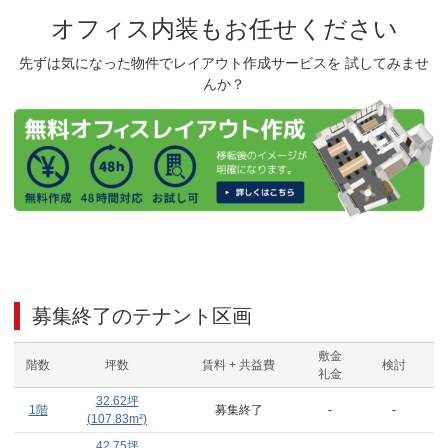
オフィス内装もお任せください
先ずは気になった物件でレイアウト作成サービスを 試してみませ
んか？
募集終了のテナント区画
敷金
階数
坪数
賃料 + 共益費
検討
礼金
32.62
坪
1階
募集終了
-
-
(
107.83
m²)
42.75
坪