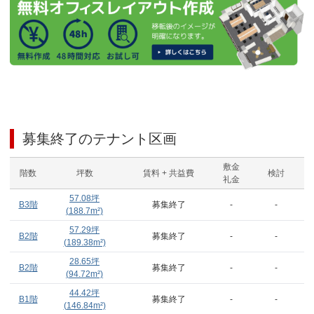
募集終了のテナント区画
敷金
階数
坪数
賃料 + 共益費
検討
礼金
57.08
坪
B3階
募集終了
-
-
(
188.7
m²)
57.29
坪
B2階
募集終了
-
-
(
189.38
m²)
28.65
坪
B2階
募集終了
-
-
(
94.72
m²)
44.42
坪
B1階
募集終了
-
-
(
146.84
m²)