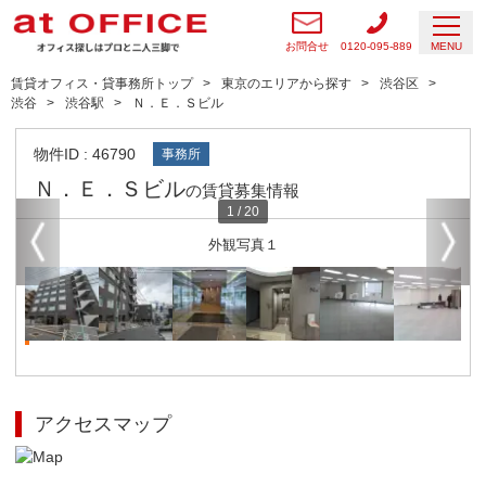
お問合せ
0120-095-889
MENU
賃貸オフィス・貸事務所トップ
東京のエリアから探す
渋谷区
渋谷
渋谷駅
Ｎ．Ｅ．Ｓビル
物件ID : 46790
事務所
Ｎ．Ｅ．Ｓビル
の賃貸募集情報
1
/
20
外観写真１
アクセスマップ