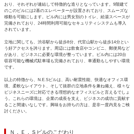
おり、それぞれが連結して特徴的な造りとなっています。9階建て
のこのビルには2基のエレベーターが設置されており、スムーズな
移動を可能にします。ビル内には男女別のトイレ、給湯スペースが
完備されており、24時間利用可能なセキュリティシステムも導入
されています。

立地に関しても、渋谷駅から徒歩8分、代官山駅から徒歩14分とい
う好アクセスを誇ります。周辺には飲食店やコンビニ、郵便局など
があり、ビジネスに必要な環境が整っています。ビル内には20台
収容可能な機械式駐車場も完備されており、車通勤もしやすい環境
です。

以上の特徴から、N.E.Sビルは、高い耐震性能、快適なオフィス環
境、柔軟なレイアウト、そして抜群の立地条件を兼ね備え、様々な
ビジネスニーズに対応できる理想的なオフィスビルと言えるでしょ
う。これらの環境は、企業の成長を支え、ビジネスの成功に貢献す
ること間違いなしです。興味をお持ちの方は、是非一度内見をご検
討ください。
Ｎ．Ｅ．Ｓビル
のこだわり