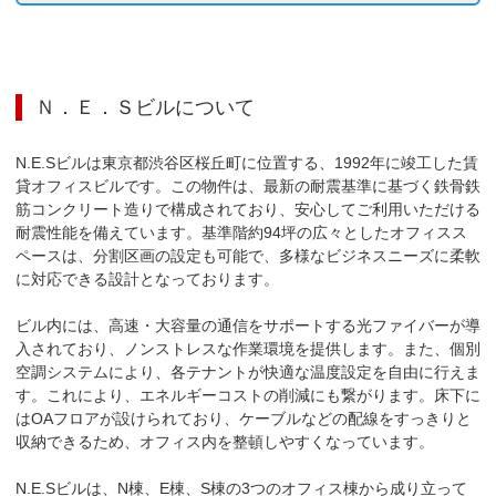
Ｎ．Ｅ．Ｓビル
について
N.E.Sビルは東京都渋谷区桜丘町に位置する、1992年に竣工した賃
貸オフィスビルです。この物件は、最新の耐震基準に基づく鉄骨鉄
筋コンクリート造りで構成されており、安心してご利用いただける
耐震性能を備えています。基準階約94坪の広々としたオフィスス
ペースは、分割区画の設定も可能で、多様なビジネスニーズに柔軟
に対応できる設計となっております。

ビル内には、高速・大容量の通信をサポートする光ファイバーが導
入されており、ノンストレスな作業環境を提供します。また、個別
空調システムにより、各テナントが快適な温度設定を自由に行えま
す。これにより、エネルギーコストの削減にも繋がります。床下に
はOAフロアが設けられており、ケーブルなどの配線をすっきりと
収納できるため、オフィス内を整頓しやすくなっています。

N.E.Sビルは、N棟、E棟、S棟の3つのオフィス棟から成り立って