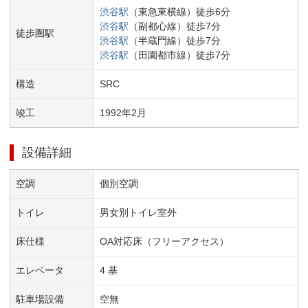
渋谷
駅
（
東急東横線
）
徒歩
6
分
渋谷
駅
（
副都心線
）
徒歩
7
分
徒歩圏駅
渋谷
駅
（
半蔵門線
）
徒歩
7
分
渋谷
駅
（
田園都市線
）
徒歩
7
分
構造
SRC
竣工
1992
年
2
月
設備詳細
空調
個別空調
トイレ
男女別トイレ室外
床仕様
OA対応床（フリーアクセス）
エレベータ
4 基
駐車場設備
空無