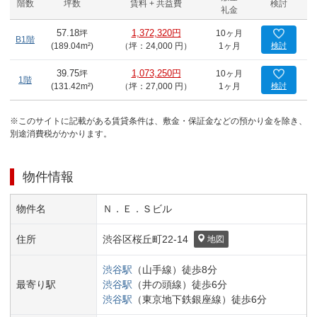
階数
坪数
賃料 + 共益費
検討
礼金
57.18
坪
1,372,320円
10ヶ月
B1階
(
189.04
m²)
（坪：24,000 円）
1ヶ月
検討
39.75
坪
1,073,250円
10ヶ月
1階
(
131.42
m²)
（坪：27,000 円）
1ヶ月
検討
※このサイトに記載がある賃貸条件は、敷金・保証金などの預かり金を除き、
別途消費税がかかります。
物件情報
物件名
Ｎ．Ｅ．Ｓビル
住所
渋谷区
桜丘町
22-14
地図
渋谷
駅
（
山手線
）
徒歩
8
分
最寄り駅
渋谷
駅
（
井の頭線
）
徒歩
6
分
渋谷
駅
（
東京地下鉄銀座線
）
徒歩
6
分