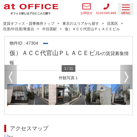
お問合せ
0120-095-889
MENU
賃貸オフィス・貸事務所トップ
東京のエリアから探す
目黒区
目黒/中目黒/青葉台
中目黒駅
仮）ＡＣＣ代官山ＰＬＡＣＥビル
物件ID : 47304
仮）ＡＣＣ代官山ＰＬＡＣＥビル
の賃貸募集情
報
1
/
11
外観写真１
アクセスマップ