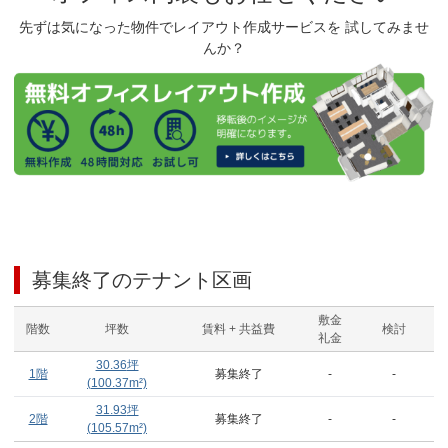
先ずは気になった物件でレイアウト作成サービスを 試してみませ
んか？
募集終了のテナント区画
敷金
階数
坪数
賃料 + 共益費
検討
礼金
30.36
坪
1階
募集終了
-
-
(
100.37
m²)
31.93
坪
2階
募集終了
-
-
(
105.57
m²)