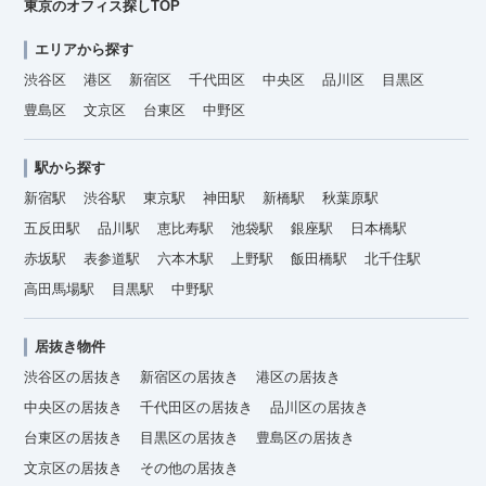
東京のオフィス探しTOP
エリアから探す
渋谷区
港区
新宿区
千代田区
中央区
品川区
目黒区
豊島区
文京区
台東区
中野区
駅から探す
新宿駅
渋谷駅
東京駅
神田駅
新橋駅
秋葉原駅
五反田駅
品川駅
恵比寿駅
池袋駅
銀座駅
日本橋駅
赤坂駅
表参道駅
六本木駅
上野駅
飯田橋駅
北千住駅
高田馬場駅
目黒駅
中野駅
居抜き物件
渋谷区の居抜き
新宿区の居抜き
港区の居抜き
中央区の居抜き
千代田区の居抜き
品川区の居抜き
台東区の居抜き
目黒区の居抜き
豊島区の居抜き
文京区の居抜き
その他の居抜き