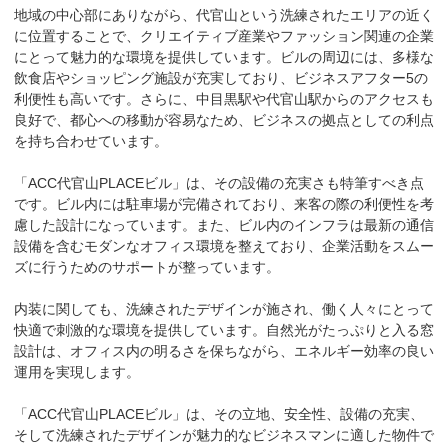
地域の中心部にありながら、代官山という洗練されたエリアの近く
に位置することで、クリエイティブ産業やファッション関連の企業
にとって魅力的な環境を提供しています。ビルの周辺には、多様な
飲食店やショッピング施設が充実しており、ビジネスアフター5の
利便性も高いです。さらに、中目黒駅や代官山駅からのアクセスも
良好で、都心への移動が容易なため、ビジネスの拠点としての利点
を持ち合わせています。

「ACC代官山PLACEビル」は、その設備の充実さも特筆すべき点
です。ビル内には駐車場が完備されており、来客の際の利便性を考
慮した設計になっています。また、ビル内のインフラは最新の通信
設備を含むモダンなオフィス環境を整えており、企業活動をスムー
ズに行うためのサポートが整っています。

内装に関しても、洗練されたデザインが施され、働く人々にとって
快適で刺激的な環境を提供しています。自然光がたっぷりと入る窓
設計は、オフィス内の明るさを保ちながら、エネルギー効率の良い
運用を実現します。

「ACC代官山PLACEビル」は、その立地、安全性、設備の充実、
そして洗練されたデザインが魅力的なビジネスマンに適した物件で