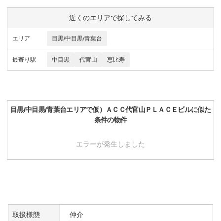
近くのエリアで探してみる
エリア
目黒/中目黒/青葉台
最寄り駅
中目黒
代官山
恵比寿
目黒/中目黒/青葉台
エリアで
仮）ＡＣＣ代官山ＰＬＡＣＥビル
に似た
条件の物件
エラーが発生しました
取扱様態
仲介