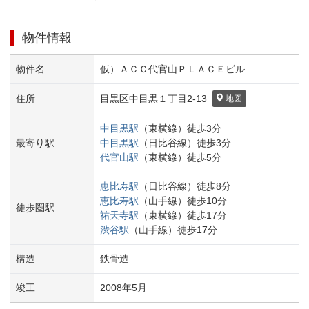
物件情報
物件名
仮）ＡＣＣ代官山ＰＬＡＣＥビル
住所
目黒区
中目黒１丁目
2-13
地図
中目黒
駅
（
東横線
）
徒歩
3
分
最寄り駅
中目黒
駅
（
日比谷線
）
徒歩
3
分
代官山
駅
（
東横線
）
徒歩
5
分
恵比寿
駅
（
日比谷線
）
徒歩
8
分
恵比寿
駅
（
山手線
）
徒歩
10
分
徒歩圏駅
祐天寺
駅
（
東横線
）
徒歩
17
分
渋谷
駅
（
山手線
）
徒歩
17
分
構造
鉄骨造
竣工
2008
年
5
月