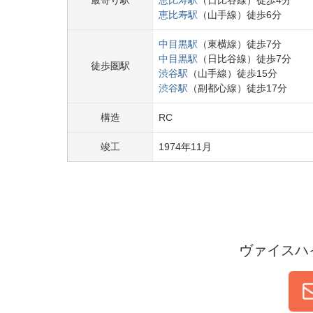
最寄り駅
恵比寿
駅
（
日比谷線
）
徒歩
4
分
恵比寿
駅
（
山手線
）
徒歩
6
分
中目黒
駅
（
東横線
）
徒歩
7
分
中目黒
駅
（
日比谷線
）
徒歩
7
分
徒歩圏駅
渋谷
駅
（
山手線
）
徒歩
15
分
渋谷
駅
（
副都心線
）
徒歩
17
分
構造
RC
竣工
1974
年
11
月
ヴァイスハ