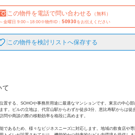
この物件を
電話で問い合わせる
（無料）
50930
～金曜日 9:00～18:00
※物件ID：
をお伝えください
この物件を検討リストへ保存
する
いて
位置する、SOHOや事務所用途に最適なマンションです。東京の中心部に
ます。ビルの立地は、代官山駅からわずか徒歩3分、恵比寿駅からは徒
訪問や商談の際の移動効率を格段に高めます。

能であるため、様々なビジネスニーズに対応します。地域の飲食店や専
用トイレが設置されており、機能的かつ効率的なビル内環境を提供します