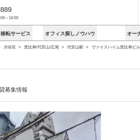
-889
0～18:00
・移転サービス
オフィス探しノウハウ
オー
渋谷区
恵比寿/代官山/広尾
代官山駅
ヴァイスハイム恵比寿ビ
物件掲載依頼
埼玉
千葉
スが選ばれる理由
空室
安心への取
に
無料オフィスレイアウト作成
スタッフ紹介
内装に関する
プライバシー
お困りの
成約賃料を予測
す
エリアから探す
エリアから
けサービス
オーナー様
ンタビュー
オフィスお
リノベーション
路線から探す
路線から探
空室対策に居抜きをすすめる理
 用語集
オフィス移
探す
こだわりから探す
こだわりか
考に探す
賃料相場を参考に探す
賃料相場を
ビル売却でビジネス拡大
ビル管理
に
貸募集情報
東京本社
神奈川支店 横浜営業所
大阪支店 梅田営業所
介
お困りの
地図から探す
原状回復
地図から探
オーナー様
オフィス移転に関するお役立ちコンテンツ
ード
ニックを探す
埼玉のクリニックを探す
千葉のクリ
ビルアド
ベンチャー.jp