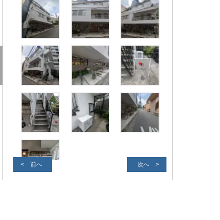
前へ
次へ
外観写真２