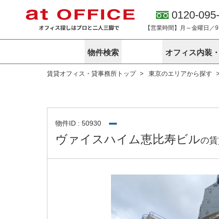
0120-095
【営業時間】月～金曜日／9:0
物件検索
オフィス内装
賃貸オフィス・貸事務所トップ
東京のエリアから探す
東京
神奈川
アットオフィ
サービス内容
会社概要
エリアから探す
エリアから探
オーナー様向
ご契約者様イ
オフィス内装・移転サービス
路線から探す
路線から探す
企業情報
オーナー様へ
オフィス移転
こだわりから探す
こだわりから
オフィス探しノウハウ
物件ID : 50930
賃料相場を参考に探す
賃料相場を参
ヴァイスハイム恵比寿ビル
の賃
オフィス紹
地図から探す
地図から探す
無料ダウンロ
居抜き物件特集
神奈川のクリ
アットオフィス関連サイト
居抜きで入居・退去
シェア・レンタルオフィス
アットクリニック
アットレジデンス
バーチャルオフィス
東京のクリニックを探す