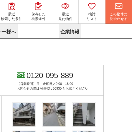
この物件に
最近
保存した
最近
検討
問合わせる
検索した条件
検索条件
見た物件
リスト
ナー様へ
企業情報
ル
マイソク作成サービス
名古屋
り組み
よくある質問
ポリシー
内装に関するお問合せフォーム
ニュース
リーシングマネジメント
探す
エリアから探す
役立ちコラム
サブリース
す
路線から探す
由
転に関するよくある質問
ら探す
こだわりから探す
0120-095-889
参考に探す
賃料相場を参考に探す
賃料保証サービス
【営業時間】月～金曜日／9:00～18:00
す
蛍光灯の廃止に備えてLED化へ
地図から探す
お問合せの際は
物件ID : 50930
とお伝えください
ニックを探す
名古屋のクリニックを探す
ベンチャー・フォーラム