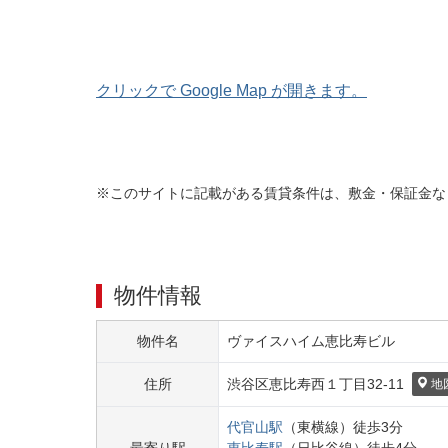
クリックで Google Map が開きます。
※このサイトに記載がある賃貸条件は、敷金・保証金な
物件情報
物件名
ヴァイスハイム恵比寿ビル
住所
渋谷区
恵比寿西１丁目
32-11
地
代官山
駅
（
東横線
）
徒歩
3
分