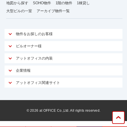
地図から探す
SOHO物件
1階の物件
1棟貸し
大型ビルの一室
アーカイブ物件一覧
物件をお探しのお客様
アットオフィスが選ばれる理由
ビルオーナー様
安心への取り組み
オーナー様向けサービス
アットオフィスの内装
ご契約者様インタビュー
物件掲載依頼
サービス内容
オフィスお役立ちコラム
企業情報
マイソク作成
無料オフィスレイアウト作成
オフィス移転 用語集
会社概要
物件情報から成約賃料を予測
アットオフィス関連サイト
内装に関するよくある質問
オフィス移転スケジュール
スタッフ紹介
リーシングマネジメント
アットクリニック
内装に関するお問い合わせフォーム
オフィス移転に関するよくある質問
プライバシーポリシー
リノベーション
アットレジデンス
オフィス移転ガイド無料ダウンロード
サイトマップ
サブリース
ビルアド
©
2026
at OFFICE Co.,Ltd. All rights reserved.
居抜きで入居・退去
ニュース
空室対策に居抜きをすすめる理由
ベンチャー.jp
WEBフォームからお問い合わせ
ビルを売却してビジネス拡大