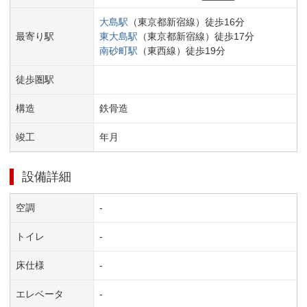
大島
駅
（
東京都新宿線
）
徒歩
16
分
最寄り駅
東大島
駅
（
東京都新宿線
）
徒歩
17
分
南砂町
駅
（
東西線
）
徒歩
19
分
徒歩圏駅
構造
鉄骨造
竣工
年
月
設備詳細
空調
-
トイレ
-
床仕様
-
エレベータ
-