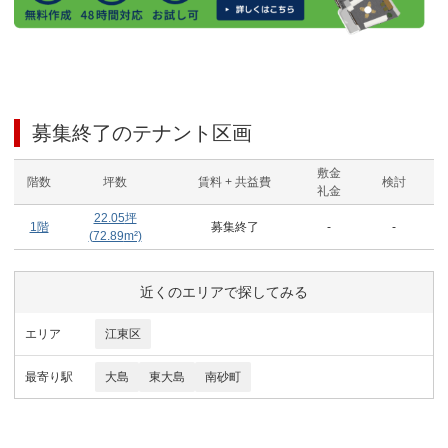
募集終了のテナント区画
敷金
階数
坪数
賃料 + 共益費
検討
礼金
22.05
坪
1階
募集終了
-
-
(
72.89
m²)
近くのエリアで探してみる
エリア
江東区
最寄り駅
大島
東大島
南砂町