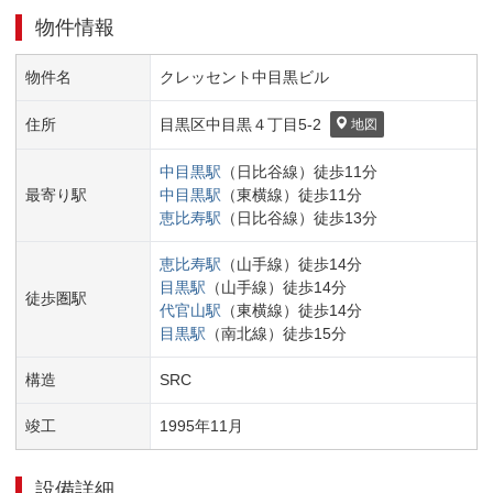
物件情報
物件名
クレッセント中目黒ビル
住所
目黒区
中目黒４丁目
5-2
地図
中目黒
駅
（
日比谷線
）
徒歩
11
分
最寄り駅
中目黒
駅
（
東横線
）
徒歩
11
分
恵比寿
駅
（
日比谷線
）
徒歩
13
分
恵比寿
駅
（
山手線
）
徒歩
14
分
目黒
駅
（
山手線
）
徒歩
14
分
徒歩圏駅
代官山
駅
（
東横線
）
徒歩
14
分
目黒
駅
（
南北線
）
徒歩
15
分
構造
SRC
竣工
1995
年
11
月
設備詳細