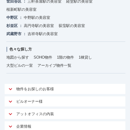
世田谷区
三軒茶屋駅の美容室
経堂駅の美容室
桜新町駅の美容室
中野区
中野駅の美容室
杉並区
高円寺駅の美容室
荻窪駅の美容室
武蔵野市
吉祥寺駅の美容室
色々な探し方
地図から探す
SOHO物件
1階の物件
1棟貸し
大型ビルの一室
アーカイブ物件一覧
物件をお探しのお客様
アットオフィスが選ばれる理由
ビルオーナー様
安心への取り組み
オーナー様向けサービス
アットオフィスの内装
ご契約者様インタビュー
物件掲載依頼
サービス内容
オフィスお役立ちコラム
企業情報
マイソク作成