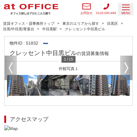
お問合せ
0120-095-889
MENU
賃貸オフィス・貸事務所トップ
東京のエリアから探す
目黒区
目黒/中目黒/青葉台
中目黒駅
クレッセント中目黒ビル
物件ID : 51832
クレッセント中目黒ビル
の賃貸募集情報
1
/
15
外観写真１
アクセスマップ