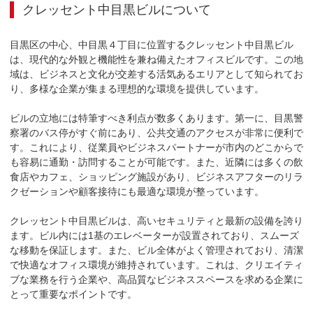
クレッセント中目黒ビル
について
目黒区の中心、中目黒４丁目に位置するクレッセント中目黒ビル
は、現代的な外観と機能性を兼ね備えたオフィスビルです。この地
域は、ビジネスと文化が交差する活気あるエリアとして知られてお
り、多様な企業が集まる理想的な環境を提供しています。

ビルの立地には特筆すべき利点が数多くあります。第一に、目黒警
察署のバス停がすぐ前にあり、公共交通のアクセスが非常に便利で
す。これにより、従業員やビジネスパートナーが市内のどこからで
も容易に通勤・訪問することが可能です。また、近隣には多くの飲
食店やカフェ、ショッピング施設があり、ビジネスアフターのリラ
クゼーションや顧客接待にも最適な環境が整っています。

クレッセント中目黒ビルは、高いセキュリティと最新の設備を誇り
ます。ビル内には1基のエレベーターが設置されており、スムーズ
な移動を保証します。また、ビル全体がよく管理されており、清潔
で快適なオフィス環境が維持されています。これは、クリエイティ
ブな業務を行う企業や、高品質なビジネススペースを求める企業に
とって重要なポイントです。
