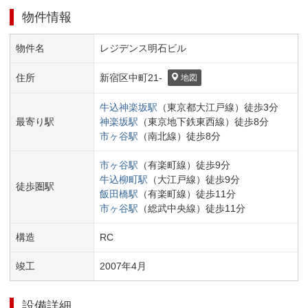
物件情報
物件名
レジデンス明石ビル
住所
新宿区
中町
21-
地図
牛込神楽坂
駅
（
東京都大江戸線
）
徒歩
3
分
最寄り駅
神楽坂
駅
（
東京地下鉄東西線
）
徒歩
8
分
市ヶ谷
駅
（
南北線
）
徒歩
8
分
市ヶ谷
駅
（
有楽町線
）
徒歩
9
分
牛込柳町
駅
（
大江戸線
）
徒歩
9
分
徒歩圏駅
飯田橋
駅
（
有楽町線
）
徒歩
11
分
市ヶ谷
駅
（
総武中央線
）
徒歩
11
分
構造
RC
竣工
2007
年
4
月
設備詳細