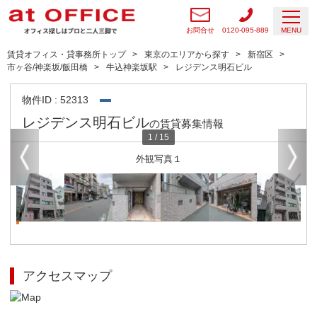
お問合せ
0120-095-889
MENU
賃貸オフィス・貸事務所トップ
東京のエリアから探す
新宿区
市ヶ谷/神楽坂/飯田橋
牛込神楽坂駅
レジデンス明石ビル
物件ID : 52313
レジデンス明石ビル
の賃貸募集情報
1
/
15
外観写真１
アクセスマップ