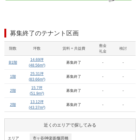
募集終了のテナント区画
敷金
階数
坪数
賃料 + 共益費
検討
礼金
14.69
坪
B1階
募集終了
-
-
(
48.56
m²)
25.31
坪
1階
募集終了
-
-
(
83.66
m²)
15.7
坪
2階
募集終了
-
-
(
51.9
m²)
13.12
坪
2階
募集終了
-
-
(
43.37
m²)
近くのエリアで探してみる
エリア
市ヶ谷/神楽坂/飯田橋