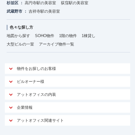
杉並区
高円寺駅の美容室
荻窪駅の美容室
武蔵野市
吉祥寺駅の美容室
色々な探し方
地図から探す
SOHO物件
1階の物件
1棟貸し
大型ビルの一室
アーカイブ物件一覧
物件をお探しのお客様
アットオフィスが選ばれる理由
ビルオーナー様
安心への取り組み
オーナー様向けサービス
アットオフィスの内装
ご契約者様インタビュー
物件掲載依頼
サービス内容
オフィスお役立ちコラム
企業情報
マイソク作成
無料オフィスレイアウト作成
オフィス移転 用語集
会社概要
物件情報から成約賃料を予測
アットオフィス関連サイト
内装に関するよくある質問
オフィス移転スケジュール
スタッフ紹介
リーシングマネジメント
アットクリニック
内装に関するお問い合わせフォーム
オフィス移転に関するよくある質問