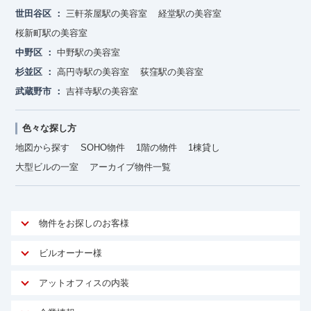
世田谷区
三軒茶屋駅の美容室
経堂駅の美容室
桜新町駅の美容室
中野区
中野駅の美容室
杉並区
高円寺駅の美容室
荻窪駅の美容室
武蔵野市
吉祥寺駅の美容室
色々な探し方
地図から探す
SOHO物件
1階の物件
1棟貸し
大型ビルの一室
アーカイブ物件一覧
物件をお探しのお客様
アットオフィスが選ばれる理由
ビルオーナー様
安心への取り組み
オーナー様向けサービス
アットオフィスの内装
ご契約者様インタビュー
物件掲載依頼
サービス内容
オフィスお役立ちコラム