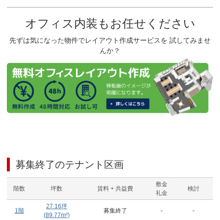
オフィス内装もお任せください
先ずは気になった物件でレイアウト作成サービスを 試してみませ
んか？
募集終了のテナント区画
敷金
階数
坪数
賃料 + 共益費
検討
礼金
27.16
坪
1階
募集終了
-
-
(
89.77
m²)