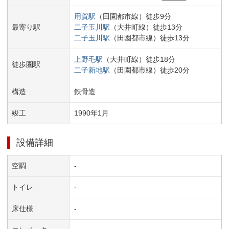
用賀
駅
（
田園都市線
）
徒歩
9
分
最寄り駅
二子玉川
駅
（
大井町線
）
徒歩
13
分
二子玉川
駅
（
田園都市線
）
徒歩
13
分
上野毛
駅
（
大井町線
）
徒歩
18
分
徒歩圏駅
二子新地
駅
（
田園都市線
）
徒歩
20
分
構造
鉄骨造
竣工
1990
年
1
月
設備詳細
空調
-
トイレ
-
床仕様
-