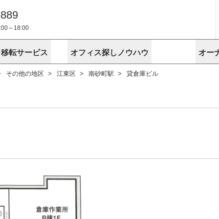
-889
0～18:00
・移転サービス
オフィス探しノウハウ
オー
その他の地区
江東区
南砂町駅
貸倉庫ビル
物件掲載依頼
埼玉
千葉
スが選ばれる理由
空室
安心への取
に
無料オフィスレイアウト作成
スタッフ紹介
内装に関する
プライバシー
お困りの
成約賃料を予測
す
エリアから探す
エリアから
けサービス
オーナー様
ンタビュー
オフィスお
リノベーション
路線から探す
路線から探
空室対策に居抜きをすすめる理
 用語集
オフィス移
探す
こだわりから探す
こだわりか
考に探す
賃料相場を参考に探す
賃料相場を
ビル売却でビジネス拡大
ビル管理
に
東京本社
神奈川支店 横浜営業所
大阪支店 梅田営業所
介
お困りの
地図から探す
原状回復
地図から探
オーナー様
オフィス移転に関するお役立ちコンテンツ
ード
ニックを探す
埼玉のクリニックを探す
千葉のクリ
ビルアド
ベンチャー.jp