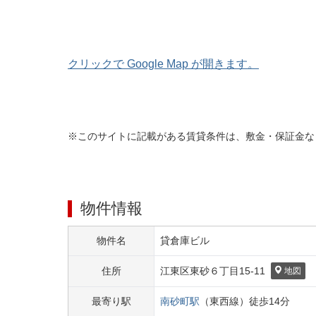
クリックで Google Map が開きます。
※このサイトに記載がある賃貸条件は、敷金・保証金な
物件情報
物件名
貸倉庫ビル
住所
江東区
東砂６丁目
15-11
地図
最寄り駅
南砂町
駅
（
東西線
）
徒歩
14
分