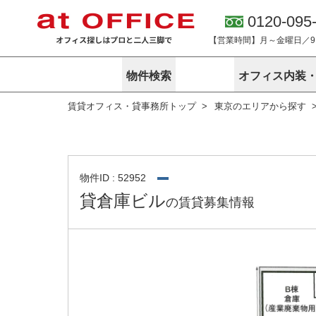
0120-095
【営業時間】月～金曜日／9:0
物件検索
オフィス内装
賃貸オフィス・貸事務所トップ
東京のエリアから探す
東京
神奈川
アットオフィ
サービス内容
会社概要
エリアから探す
エリアから探
オーナー様向
ご契約者様イ
オフィス内装・移転サービス
路線から探す
路線から探す
企業情報
オーナー様へ
オフィス移転
こだわりから探す
こだわりから
オフィス探しノウハウ
物件ID : 52952
賃料相場を参考に探す
賃料相場を参
貸倉庫ビル
の賃貸募集情報
オフィス紹
地図から探す
地図から探す
無料ダウンロ
居抜き物件特集
神奈川のクリ
アットオフィス関連サイト
居抜きで入居・退去
シェア・レンタルオフィス
アットクリニック
アットレジデンス
バーチャルオフィス
東京のクリニックを探す