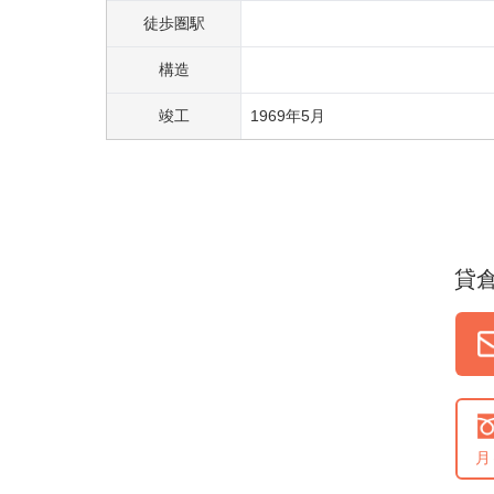
徒歩圏駅
構造
竣工
1969
年
5
月
貸
月