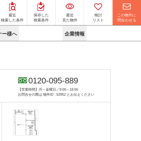
この物件に
最近
保存した
最近
検討
問合わせる
検索した条件
検索条件
見た物件
リスト
ナー様へ
企業情報
マイソク作成サービス
名古屋
り組み
よくある質問
ポリシー
内装に関するお問合せフォーム
ニュース
リーシングマネジメント
探す
エリアから探す
役立ちコラム
サブリース
す
路線から探す
由
転に関するよくある質問
ら探す
こだわりから探す
0120-095-889
参考に探す
賃料相場を参考に探す
賃料保証サービス
【営業時間】月～金曜日／9:00～18:00
す
蛍光灯の廃止に備えてLED化へ
地図から探す
お問合せの際は
物件ID : 52952
とお伝えください
ニックを探す
名古屋のクリニックを探す
ベンチャー・フォーラム