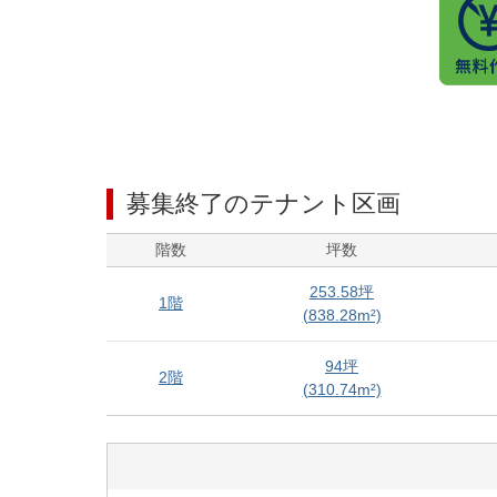
募集終了のテナント区画
階数
坪数
253.58
坪
1階
(
838.28
m²)
94
坪
2階
(
310.74
m²)