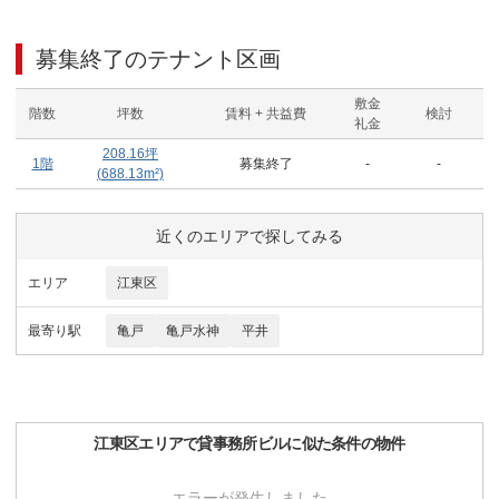
募集終了のテナント区画
敷金
階数
坪数
賃料 + 共益費
検討
礼金
208.16
坪
1階
募集終了
-
-
(
688.13
m²)
近くのエリアで探してみる
エリア
江東区
最寄り駅
亀戸
亀戸水神
平井
江東区
エリアで
貸事務所ビル
に似た条件の物件
エラーが発生しました