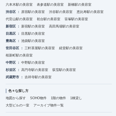
六本木駅の美容室
表参道駅の美容室
新橋駅の美容室
渋谷区
原宿駅の美容室
渋谷駅の美容室
恵比寿駅の美容室
代官山駅の美容室
初台駅の美容室
笹塚駅の美容室
新宿区
新宿駅の美容室
高田馬場駅の美容室
目黒区
目黒駅の美容室
豊島区
池袋駅の美容室
世田谷区
三軒茶屋駅の美容室
経堂駅の美容室
桜新町駅の美容室
中野区
中野駅の美容室
杉並区
高円寺駅の美容室
荻窪駅の美容室
武蔵野市
吉祥寺駅の美容室
色々な探し方
地図から探す
SOHO物件
1階の物件
1棟貸し
大型ビルの一室
アーカイブ物件一覧