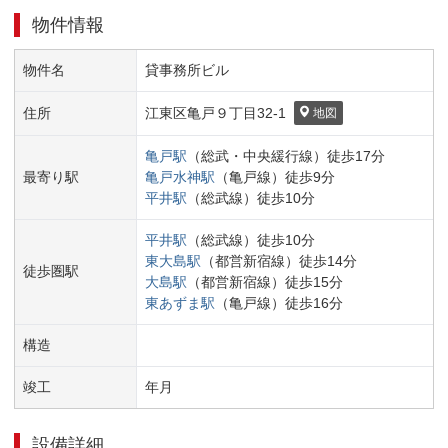
物件情報
物件名
貸事務所ビル
住所
江東区
亀戸９丁目
32-1
地図
亀戸
駅
（
総武・中央緩行線
）
徒歩
17
分
最寄り駅
亀戸水神
駅
（
亀戸線
）
徒歩
9
分
平井
駅
（
総武線
）
徒歩
10
分
平井
駅
（
総武線
）
徒歩
10
分
東大島
駅
（
都営新宿線
）
徒歩
14
分
徒歩圏駅
大島
駅
（
都営新宿線
）
徒歩
15
分
東あずま
駅
（
亀戸線
）
徒歩
16
分
構造
竣工
年
月
設備詳細