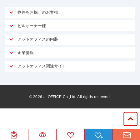
物件をお探しのお客様
アットオフィスが選ばれる理由
ビルオーナー様
安心への取り組み
オーナー様向けサービス
アットオフィスの内装
ご契約者様インタビュー
物件掲載依頼
サービス内容
オフィスお役立ちコラム
企業情報
マイソク作成
無料オフィスレイアウト作成
オフィス移転 用語集
会社概要
物件情報から成約賃料を予測
アットオフィス関連サイト
内装に関するよくある質問
オフィス移転スケジュール
スタッフ紹介
リーシングマネジメント
アットクリニック
内装に関するお問い合わせフォーム
オフィス移転に関するよくある質問
プライバシーポリシー
リノベーション
アットレジデンス
オフィス移転ガイド無料ダウンロード
サイトマップ
サブリース
ビルアド
©
2026
at OFFICE Co.,Ltd. All rights reserved.
居抜きで入居・退去
ニュース
空室対策に居抜きをすすめる理由
ベンチャー.jp
WEBフォームからお問い合わせ
ビルを売却してビジネス拡大
ベンチャー・フォーラム
賃料保証サービス
運営会社
原状回復サービス