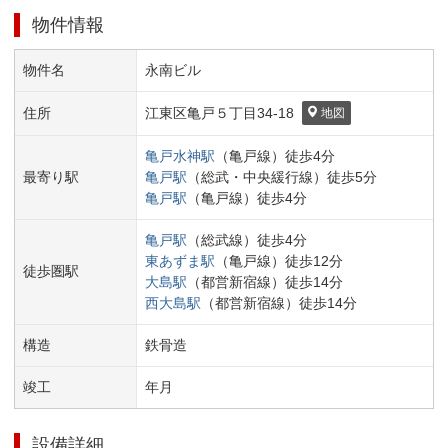
物件情報
物件名
永南ビル
住所
江東区
亀戸５丁目
34-18
地図
亀戸水神
駅
（
亀戸線
）
徒歩
4
分
最寄り駅
亀戸
駅
（
総武・中央緩行線
）
徒歩
5
分
亀戸
駅
（
亀戸線
）
徒歩
4
分
亀戸
駅
（
総武線
）
徒歩
4
分
東あずま
駅
（
亀戸線
）
徒歩
12
分
徒歩圏駅
大島
駅
（
都営新宿線
）
徒歩
14
分
西大島
駅
（
都営新宿線
）
徒歩
14
分
構造
鉄骨造
竣工
年
月
設備詳細