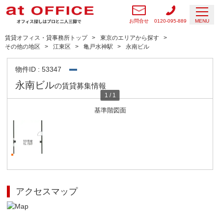
お問合せ
0120-095-889
MENU
賃貸オフィス・貸事務所トップ
東京のエリアから探す
その他の地区
江東区
亀戸水神駅
永南ビル
物件ID : 53347
永南ビル
の賃貸募集情報
1
/
1
基準階図面
アクセスマップ