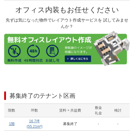
オフィス内装もお任せください
先ずは気になった物件でレイアウト作成サービスを 試してみませ
んか？
募集終了のテナント区画
敷金
階数
坪数
賃料 + 共益費
検討
礼金
16.7
坪
1階
募集終了
-
-
(
55.21
m²)