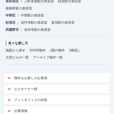
世田谷区
三軒茶屋駅の美容室
経堂駅の美容室
桜新町駅の美容室
中野区
中野駅の美容室
杉並区
高円寺駅の美容室
荻窪駅の美容室
武蔵野市
吉祥寺駅の美容室
色々な探し方
地図から探す
SOHO物件
1階の物件
1棟貸し
大型ビルの一室
アーカイブ物件一覧
物件をお探しのお客様
アットオフィスが選ばれる理由
ビルオーナー様
安心への取り組み
オーナー様向けサービス
アットオフィスの内装
ご契約者様インタビュー
物件掲載依頼
サービス内容
オフィスお役立ちコラム
企業情報
マイソク作成