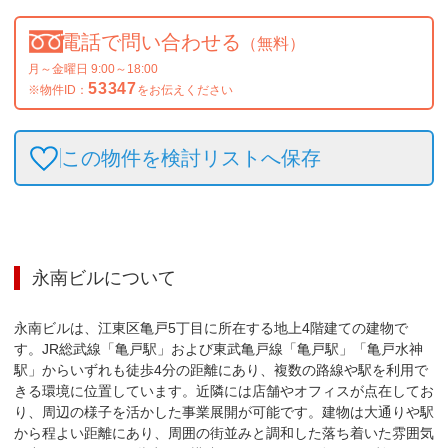
電話で問い合わせる
（無料）
月～金曜日 9:00～18:00
53347
※物件ID：
をお伝えください
この物件を検討リストへ保存
永南ビル
について
永南ビルは、江東区亀戸5丁目に所在する地上4階建ての建物で
す。JR総武線「亀戸駅」および東武亀戸線「亀戸駅」「亀戸水神
駅」からいずれも徒歩4分の距離にあり、複数の路線や駅を利用で
きる環境に位置しています。近隣には店舗やオフィスが点在してお
り、周辺の様子を活かした事業展開が可能です。建物は大通りや駅
から程よい距離にあり、周囲の街並みと調和した落ち着いた雰囲気