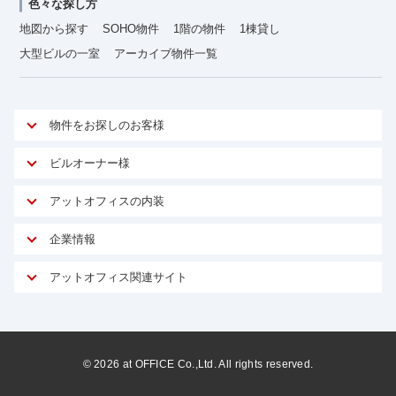
色々な探し方
地図から探す
SOHO物件
1階の物件
1棟貸し
大型ビルの一室
アーカイブ物件一覧
物件をお探しのお客様
アットオフィスが選ばれる理由
ビルオーナー様
安心への取り組み
オーナー様向けサービス
アットオフィスの内装
ご契約者様インタビュー
物件掲載依頼
サービス内容
オフィスお役立ちコラム
企業情報
マイソク作成
無料オフィスレイアウト作成
オフィス移転 用語集
会社概要
物件情報から成約賃料を予測
アットオフィス関連サイト
内装に関するよくある質問
オフィス移転スケジュール
スタッフ紹介
リーシングマネジメント
アットクリニック
内装に関するお問い合わせフォーム
オフィス移転に関するよくある質問
プライバシーポリシー
リノベーション
アットレジデンス
オフィス移転ガイド無料ダウンロード
サイトマップ
サブリース
ビルアド
©
2026
at OFFICE Co.,Ltd. All rights reserved.
居抜きで入居・退去
ニュース
空室対策に居抜きをすすめる理由
ベンチャー.jp