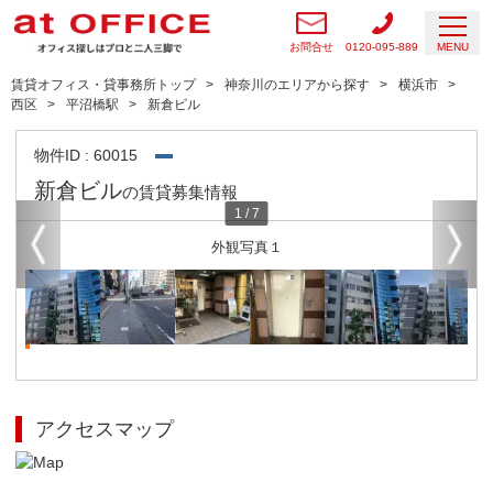
お問合せ
0120-095-889
MENU
賃貸オフィス・貸事務所トップ
神奈川のエリアから探す
横浜市
西区
平沼橋駅
新倉ビル
物件ID : 60015
新倉ビル
の賃貸募集情報
1
/
7
外観写真１
アクセスマップ