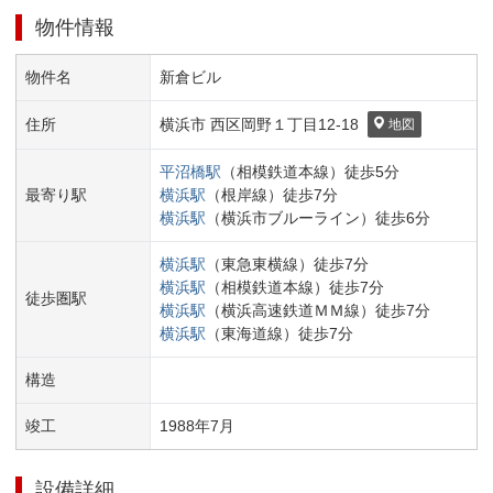
物件情報
物件名
新倉ビル
住所
横浜市 西区
岡野１丁目
12-18
地図
平沼橋
駅
（
相模鉄道本線
）
徒歩
5
分
最寄り駅
横浜
駅
（
根岸線
）
徒歩
7
分
横浜
駅
（
横浜市ブルーライン
）
徒歩
6
分
横浜
駅
（
東急東横線
）
徒歩
7
分
横浜
駅
（
相模鉄道本線
）
徒歩
7
分
徒歩圏駅
横浜
駅
（
横浜高速鉄道ＭＭ線
）
徒歩
7
分
横浜
駅
（
東海道線
）
徒歩
7
分
構造
竣工
1988
年
7
月
設備詳細