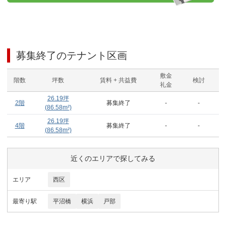
募集終了のテナント区画
敷金
階数
坪数
賃料 + 共益費
検討
礼金
26.19
坪
2階
募集終了
-
-
(
86.58
m²)
26.19
坪
4階
募集終了
-
-
(
86.58
m²)
近くのエリアで探してみる
エリア
西区
最寄り駅
平沼橋
横浜
戸部