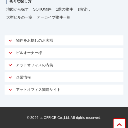
色々な探し方
地図から探す
SOHO物件
1階の物件
1棟貸し
大型ビルの一室
アーカイブ物件一覧
物件をお探しのお客様
アットオフィスが選ばれる理由
ビルオーナー様
安心への取り組み
オーナー様向けサービス
アットオフィスの内装
ご契約者様インタビュー
物件掲載依頼
サービス内容
オフィスお役立ちコラム
企業情報
マイソク作成
無料オフィスレイアウト作成
オフィス移転 用語集
会社概要
物件情報から成約賃料を予測
アットオフィス関連サイト
内装に関するよくある質問
オフィス移転スケジュール
スタッフ紹介
リーシングマネジメント
アットクリニック
内装に関するお問い合わせフォーム
オフィス移転に関するよくある質問
プライバシーポリシー
リノベーション
アットレジデンス
オフィス移転ガイド無料ダウンロード
サイトマップ
サブリース
ビルアド
©
2026
at OFFICE Co.,Ltd. All rights reserved.
居抜きで入居・退去
ニュース
空室対策に居抜きをすすめる理由
ベンチャー.jp