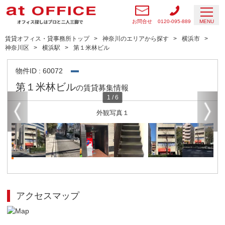
お問合せ
0120-095-889
MENU
賃貸オフィス・貸事務所トップ
神奈川のエリアから探す
横浜市
神奈川区
横浜駅
第１米林ビル
物件ID : 60072
第１米林ビル
の賃貸募集情報
1
/
6
外観写真１
アクセスマップ