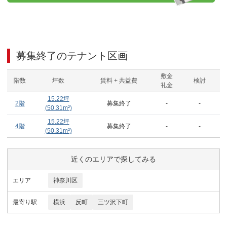
募集終了のテナント区画
敷金
階数
坪数
賃料 + 共益費
検討
礼金
15.22
坪
2階
募集終了
-
-
(
50.31
m²)
15.22
坪
4階
募集終了
-
-
(
50.31
m²)
近くのエリアで探してみる
エリア
神奈川区
最寄り駅
横浜
反町
三ツ沢下町