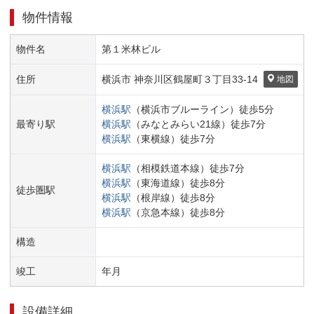
物件情報
物件名
第１米林ビル
住所
横浜市 神奈川区
鶴屋町３丁目
33-14
地図
横浜
駅
（
横浜市ブルーライン
）
徒歩
5
分
最寄り駅
横浜
駅
（
みなとみらい21線
）
徒歩
7
分
横浜
駅
（
東横線
）
徒歩
7
分
横浜
駅
（
相模鉄道本線
）
徒歩
7
分
横浜
駅
（
東海道線
）
徒歩
8
分
徒歩圏駅
横浜
駅
（
根岸線
）
徒歩
8
分
横浜
駅
（
京急本線
）
徒歩
8
分
構造
竣工
年
月
設備詳細