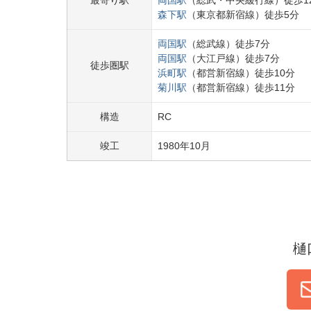
最寄り駅
両国
駅
（
総武・中央緩行線
）
徒歩
1
森下
駅
（
東京都新宿線
）
徒歩
5
分
両国
駅
（
総武線
）
徒歩
7
分
両国
駅
（
大江戸線
）
徒歩
7
分
徒歩圏駅
浜町
駅
（
都営新宿線
）
徒歩
10
分
菊川
駅
（
都営新宿線
）
徒歩
11
分
構造
RC
竣工
1980
年
10
月
樋