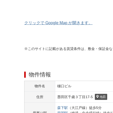
クリックで Google Map が開きます。
※このサイトに記載がある賃貸条件は、敷金・保証金な
物件情報
物件名
樋口ビル
住所
墨田区
千歳３丁目
17-5
地図
森下
駅
（
大江戸線
）
徒歩
5
分