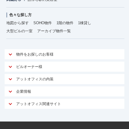
色々な探し方
地図から探す
SOHO物件
1階の物件
1棟貸し
大型ビルの一室
アーカイブ物件一覧
物件をお探しのお客様
アットオフィスが選ばれる理由
ビルオーナー様
安心への取り組み
オーナー様向けサービス
アットオフィスの内装
ご契約者様インタビュー
物件掲載依頼
サービス内容
オフィスお役立ちコラム
企業情報
マイソク作成
無料オフィスレイアウト作成
オフィス移転 用語集
会社概要
物件情報から成約賃料を予測
アットオフィス関連サイト
内装に関するよくある質問
オフィス移転スケジュール
スタッフ紹介
リーシングマネジメント
アットクリニック
内装に関するお問い合わせフォーム
オフィス移転に関するよくある質問
プライバシーポリシー
リノベーション
アットレジデンス
オフィス移転ガイド無料ダウンロード
サイトマップ