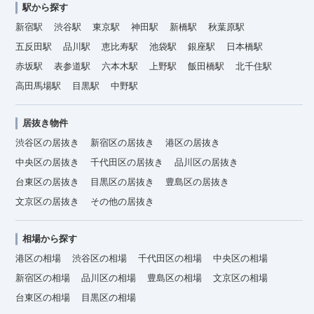
駅から探す
新宿駅
渋谷駅
東京駅
神田駅
新橋駅
秋葉原駅
五反田駅
品川駅
恵比寿駅
池袋駅
銀座駅
日本橋駅
赤坂駅
表参道駅
六本木駅
上野駅
飯田橋駅
北千住駅
高田馬場駅
目黒駅
中野駅
居抜き物件
渋谷区の居抜き
新宿区の居抜き
港区の居抜き
中央区の居抜き
千代田区の居抜き
品川区の居抜き
台東区の居抜き
目黒区の居抜き
豊島区の居抜き
文京区の居抜き
その他の居抜き
相場から探す
港区の相場
渋谷区の相場
千代田区の相場
中央区の相場
新宿区の相場
品川区の相場
豊島区の相場
文京区の相場
台東区の相場
目黒区の相場