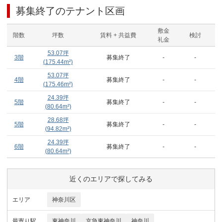
募集終了のテナント区画
敷金
階数
坪数
賃料 + 共益費
検討
礼金
53.07
坪
3階
募集終了
-
-
(
175.44
m²)
53.07
坪
4階
募集終了
-
-
(
175.46
m²)
24.39
坪
5階
募集終了
-
-
(
80.64
m²)
28.68
坪
5階
募集終了
-
-
(
94.82
m²)
24.39
坪
6階
募集終了
-
-
(
80.64
m²)
近くのエリアで探してみる
エリア
神奈川区
最寄り駅
東神奈川
京急東神奈川
神奈川