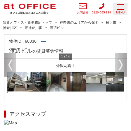
お問合せ
0120-095-889
MENU
賃貸オフィス・貸事務所トップ
神奈川のエリアから探す
横浜市
神奈川区
東神奈川駅
渡辺ビル
物件ID : 60330
渡辺ビル
の賃貸募集情報
1
/
14
外観写真１
アクセスマップ