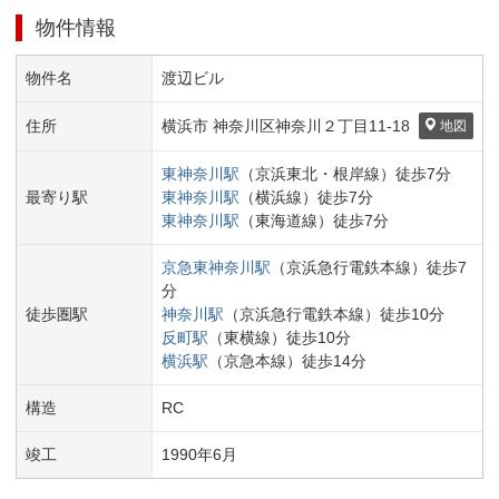
物件情報
物件名
渡辺ビル
住所
横浜市 神奈川区
神奈川２丁目
11-18
地図
東神奈川
駅
（
京浜東北・根岸線
）
徒歩
7
分
最寄り駅
東神奈川
駅
（
横浜線
）
徒歩
7
分
東神奈川
駅
（
東海道線
）
徒歩
7
分
京急東神奈川
駅
（
京浜急行電鉄本線
）
徒歩
7
分
徒歩圏駅
神奈川
駅
（
京浜急行電鉄本線
）
徒歩
10
分
反町
駅
（
東横線
）
徒歩
10
分
横浜
駅
（
京急本線
）
徒歩
14
分
構造
RC
竣工
1990
年
6
月