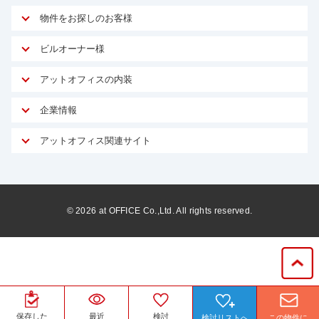
物件をお探しのお客様
アットオフィスが選ばれる理由
ビルオーナー様
安心への取り組み
オーナー様向けサービス
アットオフィスの内装
ご契約者様インタビュー
物件掲載依頼
サービス内容
オフィスお役立ちコラム
企業情報
マイソク作成
無料オフィスレイアウト作成
オフィス移転 用語集
会社概要
物件情報から成約賃料を予測
アットオフィス関連サイト
内装に関するよくある質問
オフィス移転スケジュール
スタッフ紹介
リーシングマネジメント
アットクリニック
内装に関するお問い合わせフォーム
オフィス移転に関するよくある質問
プライバシーポリシー
リノベーション
アットレジデンス
オフィス移転ガイド無料ダウンロード
サイトマップ
サブリース
ビルアド
©
2026
at OFFICE Co.,Ltd. All rights reserved.
居抜きで入居・退去
ニュース
空室対策に居抜きをすすめる理由
ベンチャー.jp
WEBフォームからお問い合わせ
ビルを売却してビジネス拡大
ベンチャー・フォーラム
賃料保証サービス
運営会社
原状回復サービス
蛍光灯の廃止に備えてLED化へ
保存した
最近
検討
検討リストへ
この物件に