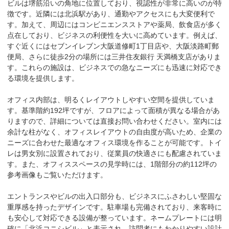
ビルは堺筋沿いの角地に位置しており、視認性が非常に高いのが特
徴です。近隣には北浜駅があり、通勤やアクセスにも大変便利で
す。加えて、周辺にはコンビニエンスストアや薬局、飲食店が多く
点在しており、ビジネスの利便性を大いに高めています。例えば、
すぐ近くにはセブンイレブン大阪道修町1丁目店や、大阪淡路町郵
便局、さらに徒歩2分の場所には三井住友銀行 天満橋支店がありま
す。これらの施設は、ビジネスでの急なニーズにも迅速に対応でき
る環境を提供します。

オフィス内部は、明るくレイアウトしやすい空間を提供していま
す。基準階約192坪ですが、フロアによって面積が異なる場合があ
りますので、詳細については直接お問い合わせください。室内には
余計な柱がなく、オフィスレイアウトの自由度が高いため、企業の
ニーズに合わせた最適なオフィス環境を作ることが可能です。トイ
レは男女別に設置されており、従業員の快適さにも配慮されていま
す。また、オフィススペースの見学時には、1階部分の約112坪の
参考画像もご覧いただけます。

エントランスやビルの出入口部分も、ビジネスにふさわしい堅固な
重厚感を持ったデザインです。駐車場も完備されており、来客時に
も安心して対応できる設備が整っています。ネームプレートには明
確に「北浜コニシビル」と表示され、訪問者にもわかりやすい設計