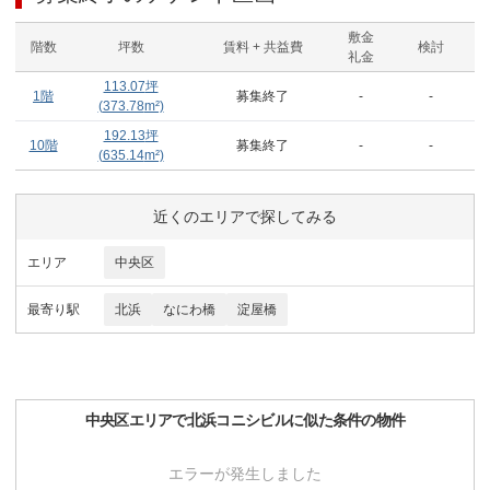
敷金
階数
坪数
賃料 + 共益費
検討
礼金
113.07
坪
1階
募集終了
-
-
(
373.78
m²)
192.13
坪
10階
募集終了
-
-
(
635.14
m²)
近くのエリアで探してみる
エリア
中央区
最寄り駅
北浜
なにわ橋
淀屋橋
中央区
エリアで
北浜コニシビル
に似た条件の物件
エラーが発生しました